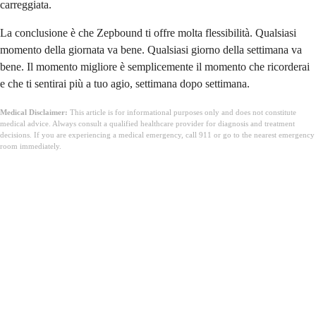
carreggiata.
La conclusione è che Zepbound ti offre molta flessibilità. Qualsiasi
momento della giornata va bene. Qualsiasi giorno della settimana va
bene. Il momento migliore è semplicemente il momento che ricorderai
e che ti sentirai più a tuo agio, settimana dopo settimana.
Medical Disclaimer:
This article is for informational purposes only and does not constitute
medical advice. Always consult a qualified healthcare provider for diagnosis and treatment
decisions. If you are experiencing a medical emergency, call 911 or go to the nearest emergency
room immediately.