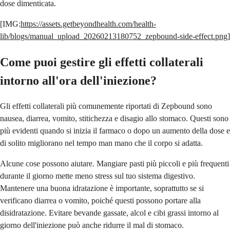
dose dimenticata.
[IMG:
https://assets.getbeyondhealth.com/health-
lib/blogs/manual_upload_20260213180752_zepbound-side-effect.png
]
Come puoi gestire gli effetti collaterali
intorno all'ora dell'iniezione?
Gli effetti collaterali più comunemente riportati di Zepbound sono
nausea, diarrea, vomito, stitichezza e disagio allo stomaco. Questi sono
più evidenti quando si inizia il farmaco o dopo un aumento della dose e
di solito migliorano nel tempo man mano che il corpo si adatta.
Alcune cose possono aiutare. Mangiare pasti più piccoli e più frequenti
durante il giorno mette meno stress sul tuo sistema digestivo.
Mantenere una buona idratazione è importante, soprattutto se si
verificano diarrea o vomito, poiché questi possono portare alla
disidratazione. Evitare bevande gassate, alcol e cibi grassi intorno al
giorno dell'iniezione può anche ridurre il mal di stomaco.