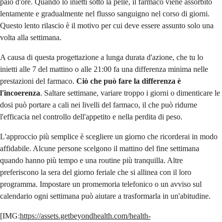
paio d'ore. Quando lo inietti sotto la pelle, il farmaco viene assorbito
lentamente e gradualmente nel flusso sanguigno nel corso di giorni.
Questo lento rilascio è il motivo per cui deve essere assunto solo una
volta alla settimana.
A causa di questa progettazione a lunga durata d'azione, che tu lo
inietti alle 7 del mattino o alle 21:00 fa una differenza minima nelle
prestazioni del farmaco.
Ciò che può fare la differenza è
l'incoerenza
. Saltare settimane, variare troppo i giorni o dimenticare le
dosi può portare a cali nei livelli del farmaco, il che può ridurne
l'efficacia nel controllo dell'appetito e nella perdita di peso.
L'approccio più semplice è scegliere un giorno che ricorderai in modo
affidabile. Alcune persone scelgono il mattino del fine settimana
quando hanno più tempo e una routine più tranquilla. Altre
preferiscono la sera del giorno feriale che si allinea con il loro
programma. Impostare un promemoria telefonico o un avviso sul
calendario ogni settimana può aiutare a trasformarla in un'abitudine.
[IMG:
https://assets.getbeyondhealth.com/health-