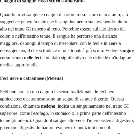
Coaguli di sangue rosso scuro o amaranto
Quando trovi sangue e coaguli di colore rosso scuro o amaranto, ciò
suggerisce generalmente che il sanguinamento sta avvenendo più in
alto nel tratto GI rispetto al retto. Potrebbe essere sul lato destro del
colon o nell'intestino tenue. Il sangue ha percorso una distanza
maggiore, dandogli il tempo di mescolarsi con le feci e iniziare a
deossigenarsi, il che si traduce in una tonalità più scura. Vedere
sangue
rosso scuro nelle feci
è un dato significativo che richiede un'indagine
medica approfondita.
Feci nere o catramose (Melena)
Sebbene non sia un coagulo in senso tradizionale, le feci nere,
appiccicose e catramose sono un segno di sangue digerito. Questa
condizione, chiamata
melena
, indica un sanguinamento nel tratto GI
superiore, come l'esofago, lo stomaco o la prima parte dell'intestino
tenue (duodeno). Quando il sangue attraversa l'intero sistema digestivo,
gli enzimi digestivi lo hanno reso nero. Condizioni come il