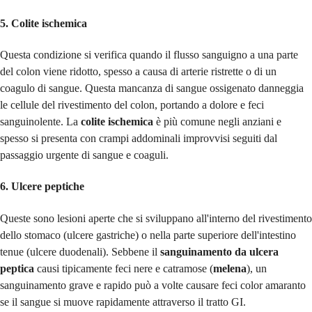
5. Colite ischemica
Questa condizione si verifica quando il flusso sanguigno a una parte
del colon viene ridotto, spesso a causa di arterie ristrette o di un
coagulo di sangue. Questa mancanza di sangue ossigenato danneggia
le cellule del rivestimento del colon, portando a dolore e feci
sanguinolente. La
colite ischemica
è più comune negli anziani e
spesso si presenta con crampi addominali improvvisi seguiti dal
passaggio urgente di sangue e coaguli.
6. Ulcere peptiche
Queste sono lesioni aperte che si sviluppano all'interno del rivestimento
dello stomaco (ulcere gastriche) o nella parte superiore dell'intestino
tenue (ulcere duodenali). Sebbene il
sanguinamento da ulcera
peptica
causi tipicamente feci nere e catramose (
melena
), un
sanguinamento grave e rapido può a volte causare feci color amaranto
se il sangue si muove rapidamente attraverso il tratto GI.