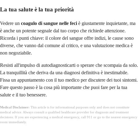
La tua salute è la tua priorità
Vedere un
coagulo di sangue nelle feci
è giustamente inquietante, ma
è anche un potente segnale dal tuo corpo che richiede attenzione.
Ricorda i punti chiave: il colore del sangue offre indizi, le cause sono
diverse, che vanno dal comune al critico, e una valutazione medica è
non negoziabile.
Resisti all'impulso di autodiagnosticarti o sperare che scompaia da solo.
La tranquillità che deriva da una diagnosi definitiva è inestimabile.
Fissa un appuntamento con il tuo medico per discutere dei tuoi sintomi.
Fare questo passo è la cosa più importante che puoi fare per la tua
salute e il tuo benessere.
Medical Disclaimer:
This article is for informational purposes only and does not constitute
medical advice. Always consult a qualified healthcare provider for diagnosis and treatment
decisions. If you are experiencing a medical emergency, call 911 or go to the nearest emergency
room immediately.