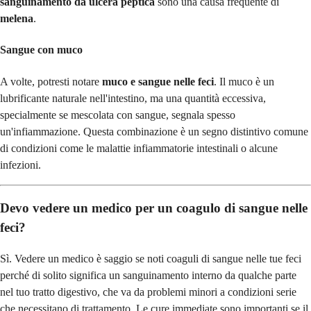
sanguinamento da ulcera peptica
sono una causa frequente di
melena
.
Sangue con muco
A volte, potresti notare
muco e sangue nelle feci
. Il muco è un
lubrificante naturale nell'intestino, ma una quantità eccessiva,
specialmente se mescolata con sangue, segnala spesso
un'infiammazione. Questa combinazione è un segno distintivo comune
di condizioni come le malattie infiammatorie intestinali o alcune
infezioni.
Devo vedere un medico per un coagulo di sangue nelle
feci?
Sì. Vedere un medico è saggio se noti coaguli di sangue nelle tue feci
perché di solito significa un sanguinamento interno da qualche parte
nel tuo tratto digestivo, che va da problemi minori a condizioni serie
che necessitano di trattamento. Le cure immediate sono importanti se il