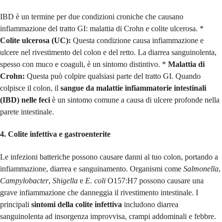
IBD è un termine per due condizioni croniche che causano
infiammazione del tratto GI: malattia di Crohn e colite ulcerosa. *
Colite ulcerosa (UC):
Questa condizione causa infiammazione e
ulcere nel rivestimento del colon e del retto. La diarrea sanguinolenta,
spesso con muco e coaguli, è un sintomo distintivo. *
Malattia di
Crohn:
Questa può colpire qualsiasi parte del tratto GI. Quando
colpisce il colon, il
sangue da malattie infiammatorie intestinali
(IBD) nelle feci
è un sintomo comune a causa di ulcere profonde nella
parete intestinale.
4. Colite infettiva e gastroenterite
Le infezioni batteriche possono causare danni al tuo colon, portando a
infiammazione, diarrea e sanguinamento. Organismi come
Salmonella
,
Campylobacter
,
Shigella
e
E. coli
O157:H7 possono causare una
grave infiammazione che danneggia il rivestimento intestinale. I
principali
sintomi della colite infettiva
includono diarrea
sanguinolenta ad insorgenza improvvisa, crampi addominali e febbre.