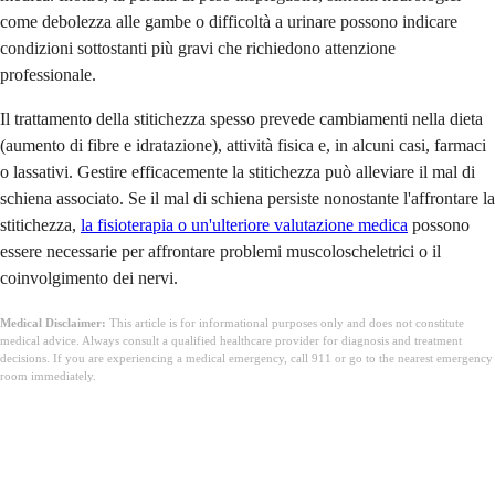
come debolezza alle gambe o difficoltà a urinare possono indicare
condizioni sottostanti più gravi che richiedono attenzione
professionale.
Il trattamento della stitichezza spesso prevede cambiamenti nella dieta
(aumento di fibre e idratazione), attività fisica e, in alcuni casi, farmaci
o lassativi. Gestire efficacemente la stitichezza può alleviare il mal di
schiena associato. Se il mal di schiena persiste nonostante l'affrontare la
stitichezza,
la fisioterapia o un'ulteriore valutazione medica
possono
essere necessarie per affrontare problemi muscoloscheletrici o il
coinvolgimento dei nervi.
Medical Disclaimer:
This article is for informational purposes only and does not constitute
medical advice. Always consult a qualified healthcare provider for diagnosis and treatment
decisions. If you are experiencing a medical emergency, call 911 or go to the nearest emergency
room immediately.