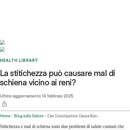
Benchmarks
Stories
FAQ
Sign up / Log in
HEALTH LIBRARY
La stitichezza può causare mal di
schiena vicino ai reni?
Ultimo aggiornamento
14 febbraio 2025
Home
Blog sulla Salute
Can Constipation Cause Back Pain Near The Kidneys
Stitichezza e mal di schiena sono due problemi di salute comuni che