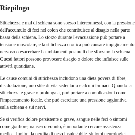
Riepilogo
Stitichezza e mal di schiena sono spesso interconnessi, con la pressione
dell'accumulo di feci nel colon che contribuisce al disagio nella parte
bassa della schiena. Lo sforzo durante l'evacuazione può portare a
tensione muscolare, e la stitichezza cronica può causare impiginamento
nervoso o esacerbare i cambiamenti posturali che sforzano la schiena.
Questi fattori possono provocare disagio o dolore che influisce sulle
attività quotidiane.
Le cause comuni di stitichezza includono una dieta povera di fibre,
disidratazione, uno stile di vita sedentario e alcuni farmaci. Quando la
stitichezza è grave o prolungata, può portare a complicazioni come
l'impaccamento fecale, che può esercitare una pressione aggiuntiva
sulla schiena e sui nervi.
Se si verifica dolore persistente o grave, sangue nelle feci o sintomi
come gonfiore, nausea o vomito, è importante cercare assistenza
medica. Inoltre, la perdita di peso inspiegabile, sintomi neurologici