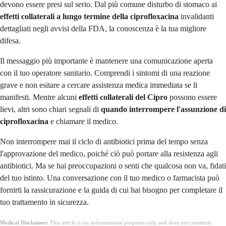
devono essere presi sul serio. Dal più comune disturbo di stomaco ai
effetti collaterali a lungo termine della ciprofloxacina
invalidanti
dettagliati negli avvisi della FDA, la conoscenza è la tua migliore
difesa.
Il messaggio più importante è mantenere una comunicazione aperta
con il tuo operatore sanitario. Comprendi i sintomi di una reazione
grave e non esitare a cercare assistenza medica immediata se li
manifesti. Mentre alcuni
effetti collaterali del Cipro
possono essere
lievi, altri sono chiari segnali di
quando interrompere l'assunzione di
ciprofloxacina
e chiamare il medico.
Non interrompere mai il ciclo di antibiotici prima del tempo senza
l'approvazione del medico, poiché ciò può portare alla resistenza agli
antibiotici. Ma se hai preoccupazioni o senti che qualcosa non va, fidati
del tuo istinto. Una conversazione con il tuo medico o farmacista può
fornirti la rassicurazione e la guida di cui hai bisogno per completare il
tuo trattamento in sicurezza.
Medical Disclaimer:
This article is for informational purposes only and does not constitute