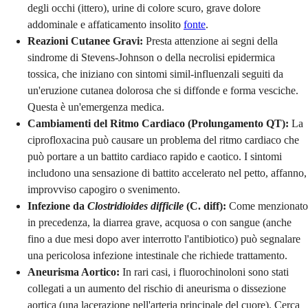
degli occhi (ittero), urine di colore scuro, grave dolore
addominale e affaticamento insolito
fonte
.
Reazioni Cutanee Gravi:
Presta attenzione ai segni della
sindrome di Stevens-Johnson o della necrolisi epidermica
tossica, che iniziano con sintomi simil-influenzali seguiti da
un'eruzione cutanea dolorosa che si diffonde e forma vesciche.
Questa è un'emergenza medica.
Cambiamenti del Ritmo Cardiaco (Prolungamento QT):
La
ciprofloxacina può causare un problema del ritmo cardiaco che
può portare a un battito cardiaco rapido e caotico. I sintomi
includono una sensazione di battito accelerato nel petto, affanno,
improvviso capogiro o svenimento.
Infezione da
Clostridioides difficile
(C. diff):
Come menzionato
in precedenza, la diarrea grave, acquosa o con sangue (anche
fino a due mesi dopo aver interrotto l'antibiotico) può segnalare
una pericolosa infezione intestinale che richiede trattamento.
Aneurisma Aortico:
In rari casi, i fluorochinoloni sono stati
collegati a un aumento del rischio di aneurisma o dissezione
aortica (una lacerazione nell'arteria principale del cuore). Cerca