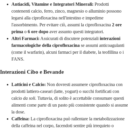
Antiacidi, Vitamine e Integratori Minerali:
Prodotti
contenenti calcio, ferro, zinco, magnesio o alluminio possono
legarsi alla ciprofloxacina nell'intestino e impedirne
l'assorbimento. Per evitare ciò, assumi la ciprofloxacina
2 ore
prima
o
6 ore dopo
aver assunto questi integratori.
Altri Farmaci:
Assicurati di discutere potenziali
interazioni
farmacologiche della ciprofloxacina
se assumi anticoagulanti
(come il warfarin), alcuni farmaci per il diabete, la teofillina o i
FANS.
Interazioni Cibo e Bevande
Latticini e Calcio:
Non dovresti assumere ciprofloxacina con
prodotti lattiero-caseari (latte, yogurt) o succhi fortificati con
calcio
da soli
. Tuttavia, di solito è accettabile consumare questi
alimenti come parte di un pasto più consistente quando si assume
la dose.
Caffeina:
La ciprofloxacina può rallentare la metabolizzazione
della caffeina nel corpo, facendoti sentire più irrequieto o