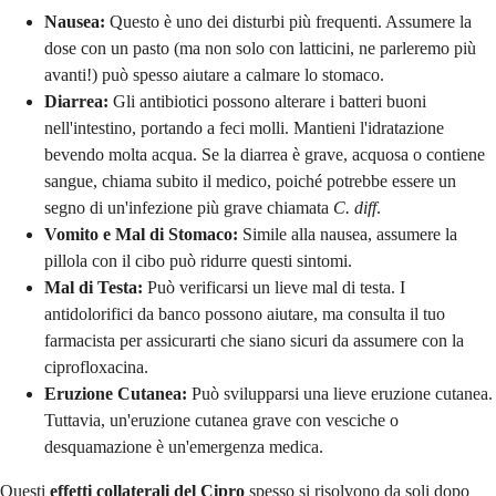
Nausea:
Questo è uno dei disturbi più frequenti. Assumere la
dose con un pasto (ma non solo con latticini, ne parleremo più
avanti!) può spesso aiutare a calmare lo stomaco.
Diarrea:
Gli antibiotici possono alterare i batteri buoni
nell'intestino, portando a feci molli. Mantieni l'idratazione
bevendo molta acqua. Se la diarrea è grave, acquosa o contiene
sangue, chiama subito il medico, poiché potrebbe essere un
segno di un'infezione più grave chiamata
C. diff
.
Vomito e Mal di Stomaco:
Simile alla nausea, assumere la
pillola con il cibo può ridurre questi sintomi.
Mal di Testa:
Può verificarsi un lieve mal di testa. I
antidolorifici da banco possono aiutare, ma consulta il tuo
farmacista per assicurarti che siano sicuri da assumere con la
ciprofloxacina.
Eruzione Cutanea:
Può svilupparsi una lieve eruzione cutanea.
Tuttavia, un'eruzione cutanea grave con vesciche o
desquamazione è un'emergenza medica.
Questi
effetti collaterali del Cipro
spesso si risolvono da soli dopo