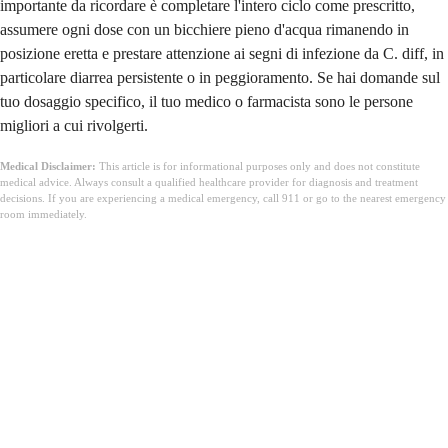
importante da ricordare è completare l'intero ciclo come prescritto,
assumere ogni dose con un bicchiere pieno d'acqua rimanendo in
posizione eretta e prestare attenzione ai segni di infezione da C. diff, in
particolare diarrea persistente o in peggioramento. Se hai domande sul
tuo dosaggio specifico, il tuo medico o farmacista sono le persone
migliori a cui rivolgerti.
Medical Disclaimer:
This article is for informational purposes only and does not constitute
medical advice. Always consult a qualified healthcare provider for diagnosis and treatment
decisions. If you are experiencing a medical emergency, call 911 or go to the nearest emergency
room immediately.