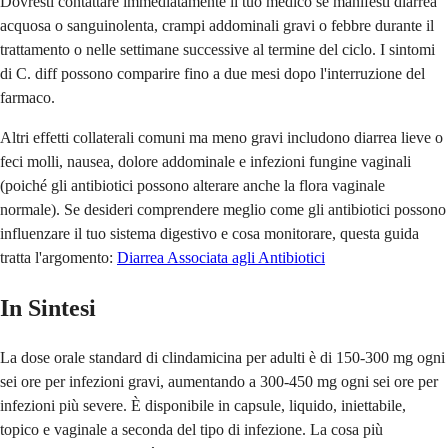
Dovresti contattare immediatamente il tuo medico se manifesti diarrea
acquosa o sanguinolenta, crampi addominali gravi o febbre durante il
trattamento o nelle settimane successive al termine del ciclo. I sintomi
di C. diff possono comparire fino a due mesi dopo l'interruzione del
farmaco.
Altri effetti collaterali comuni ma meno gravi includono diarrea lieve o
feci molli, nausea, dolore addominale e infezioni fungine vaginali
(poiché gli antibiotici possono alterare anche la flora vaginale
normale). Se desideri comprendere meglio come gli antibiotici possono
influenzare il tuo sistema digestivo e cosa monitorare, questa guida
tratta l'argomento:
Diarrea Associata agli Antibiotici
In Sintesi
La dose orale standard di clindamicina per adulti è di 150-300 mg ogni
sei ore per infezioni gravi, aumentando a 300-450 mg ogni sei ore per
infezioni più severe. È disponibile in capsule, liquido, iniettabile,
topico e vaginale a seconda del tipo di infezione. La cosa più