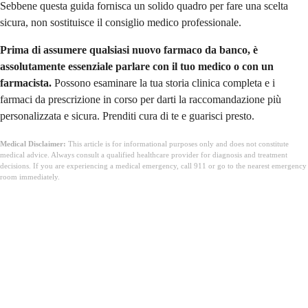
Sebbene questa guida fornisca un solido quadro per fare una scelta
sicura, non sostituisce il consiglio medico professionale.
Prima di assumere qualsiasi nuovo farmaco da banco, è
assolutamente essenziale parlare con il tuo medico o con un
farmacista.
Possono esaminare la tua storia clinica completa e i
farmaci da prescrizione in corso per darti la raccomandazione più
personalizzata e sicura. Prenditi cura di te e guarisci presto.
Medical Disclaimer:
This article is for informational purposes only and does not constitute
medical advice. Always consult a qualified healthcare provider for diagnosis and treatment
decisions. If you are experiencing a medical emergency, call 911 or go to the nearest emergency
room immediately.