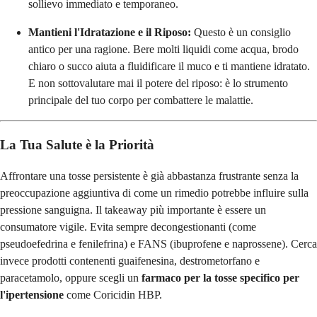
sollievo immediato e temporaneo.
Mantieni l'Idratazione e il Riposo:
Questo è un consiglio
antico per una ragione. Bere molti liquidi come acqua, brodo
chiaro o succo aiuta a fluidificare il muco e ti mantiene idratato.
E non sottovalutare mai il potere del riposo: è lo strumento
principale del tuo corpo per combattere le malattie.
La Tua Salute è la Priorità
Affrontare una tosse persistente è già abbastanza frustrante senza la
preoccupazione aggiuntiva di come un rimedio potrebbe influire sulla
pressione sanguigna. Il takeaway più importante è essere un
consumatore vigile. Evita sempre decongestionanti (come
pseudoefedrina e fenilefrina) e FANS (ibuprofene e naprossene). Cerca
invece prodotti contenenti guaifenesina, destrometorfano e
paracetamolo, oppure scegli un
farmaco per la tosse specifico per
l'ipertensione
come Coricidin HBP.