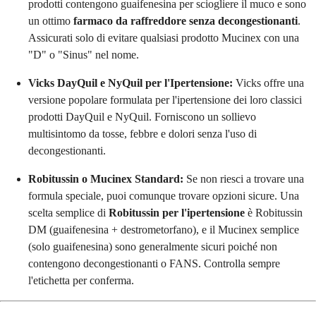
prodotti contengono guaifenesina per sciogliere il muco e sono
un ottimo
farmaco da raffreddore senza decongestionanti
.
Assicurati solo di evitare qualsiasi prodotto Mucinex con una
"D" o "Sinus" nel nome.
Vicks DayQuil e NyQuil per l'Ipertensione:
Vicks offre una
versione popolare formulata per l'ipertensione dei loro classici
prodotti DayQuil e NyQuil. Forniscono un sollievo
multisintomo da tosse, febbre e dolori senza l'uso di
decongestionanti.
Robitussin o Mucinex Standard:
Se non riesci a trovare una
formula speciale, puoi comunque trovare opzioni sicure. Una
scelta semplice di
Robitussin per l'ipertensione
è Robitussin
DM (guaifenesina + destrometorfano), e il Mucinex semplice
(solo guaifenesina) sono generalmente sicuri poiché non
contengono decongestionanti o FANS. Controlla sempre
l'etichetta per conferma.