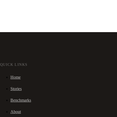
QUICK LINKS
Home
Stories
Benchmarks
About