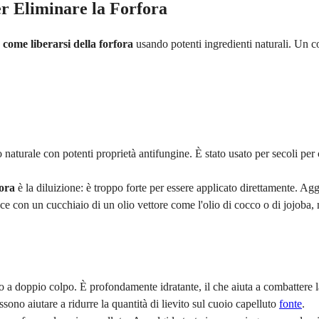
er Eliminare la Forfora
o
come liberarsi della forfora
usando potenti ingredienti naturali. Un c
.
co naturale con potenti proprietà antifungine. È stato usato per secoli pe
fora
è la diluizione: è troppo forte per essere applicato direttamente. Agg
ce con un cucchiaio di un olio vettore come l'olio di cocco o di jojoba,
o a doppio colpo. È profondamente idratante, il che aiuta a combattere 
ono aiutare a ridurre la quantità di lievito sul cuoio capelluto
fonte
.