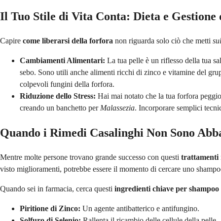
Il Tuo Stile di Vita Conta: Dieta e Gestione 
Capire
come liberarsi della forfora
non riguarda solo ciò che metti
su
Cambiamenti Alimentari:
La tua pelle è un riflesso della tua s
sebo. Sono utili anche alimenti ricchi di zinco e vitamine del grup
colpevoli fungini della forfora.
Riduzione dello Stress:
Hai mai notato che la tua forfora peggi
creando un banchetto per
Malassezia
. Incorporare semplici tecn
Quando i Rimedi Casalinghi Non Sono Abb
Mentre molte persone trovano grande successo con questi
trattamenti 
visto miglioramenti, potrebbe essere il momento di cercare uno sham
Quando sei in farmacia, cerca questi
ingredienti chiave per shampoo 
Piritione di Zinco:
Un agente antibatterico e antifungino.
Solfuro di Selenio:
Rallenta il ricambio delle cellule della pelle.