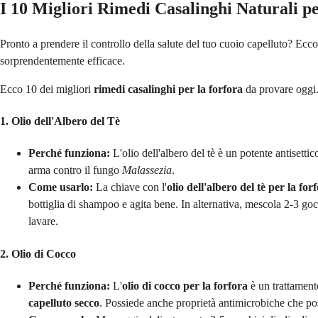
I 10 Migliori Rimedi Casalinghi Naturali p
Pronto a prendere il controllo della salute del tuo cuoio capelluto? Ecc
sorprendentemente efficace.
Ecco 10 dei migliori
rimedi casalinghi per la forfora
da provare oggi
1. Olio dell'Albero del Tè
Perché funziona:
L'olio dell'albero del tè è un potente antisetti
arma contro il fungo
Malassezia
.
Come usarlo:
La chiave con l'
olio dell'albero del tè per la for
bottiglia di shampoo e agita bene. In alternativa, mescola 2-3 goc
lavare.
2. Olio di Cocco
Perché funziona:
L'
olio di cocco per la forfora
è un trattament
capelluto secco
. Possiede anche proprietà antimicrobiche che poss