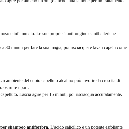
lo agire per almeno un'ora (o anche tutta la notte per un trattamento
ginoso e infiammato. Le sue proprietà antifungine e antibatteriche
ca 30 minuti per fare la sua magia, poi risciacqua e lava i capelli come
 Un ambiente del cuoio capelluto alcalino può favorire la crescita di
 ostruire i pori.
capelluto. Lascia agire per 15 minuti, poi risciacqua accuratamente.
i per shampoo antiforfora
. L'acido salicilico è un potente esfoliante