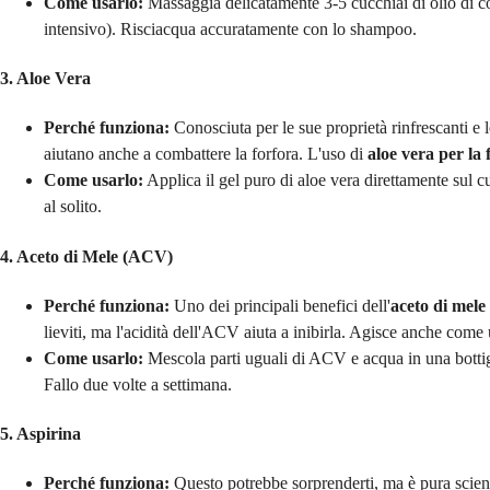
Come usarlo:
Massaggia delicatamente 3-5 cucchiai di olio di co
intensivo). Risciacqua accuratamente con lo shampoo.
3. Aloe Vera
Perché funziona:
Conosciuta per le sue proprietà rinfrescanti e 
aiutano anche a combattere la forfora. L'uso di
aloe vera per la 
Come usarlo:
Applica il gel puro di aloe vera direttamente sul c
al solito.
4. Aceto di Mele (ACV)
Perché funziona:
Uno dei principali benefici dell'
aceto di mele 
lieviti, ma l'acidità dell'ACV aiuta a inibirla. Agisce anche come
Come usarlo:
Mescola parti uguali di ACV e acqua in una bottigl
Fallo due volte a settimana.
5. Aspirina
Perché funziona:
Questo potrebbe sorprenderti, ma è pura scienz