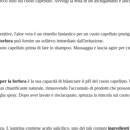
cco fuso sul cuoio capelluto. Avvolgi la testa in un asciugamano e lascia
lenitive, l'aloe vera è un rimedio fantastico per un cuoio capelluto pruri
forfora
può fornire un sollievo immediato dall'irritazione.
uoio capelluto prima di fare lo shampoo. Massaggia e lascia agire per cir
per la forfora
è la sua capacità di bilanciare il pH del cuoio capelluto.
 un chiarificante naturale, rimuovendo l'accumulo di prodotti che possono
ia spray. Dopo aver lavato e risciacquato, spruzza la miscela sul cuoio 
a. L'aspirina contiene acido salicilico, uno dei più comuni
ingredient