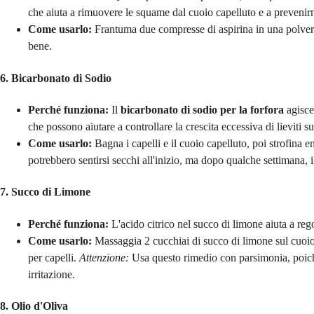
che aiuta a rimuovere le squame dal cuoio capelluto e a preveni
Come usarlo:
Frantuma due compresse di aspirina in una polvere 
bene.
6. Bicarbonato di Sodio
Perché funziona:
Il
bicarbonato di sodio per la forfora
agisce
che possono aiutare a controllare la crescita eccessiva di lieviti s
Come usarlo:
Bagna i capelli e il cuoio capelluto, poi strofina
potrebbero sentirsi secchi all'inizio, ma dopo qualche settimana, i
7. Succo di Limone
Perché funziona:
L'acido citrico nel succo di limone aiuta a reg
Come usarlo:
Massaggia 2 cucchiai di succo di limone sul cuoio
per capelli.
Attenzione:
Usa questo rimedio con parsimonia, poiché l
irritazione.
8. Olio d'Oliva