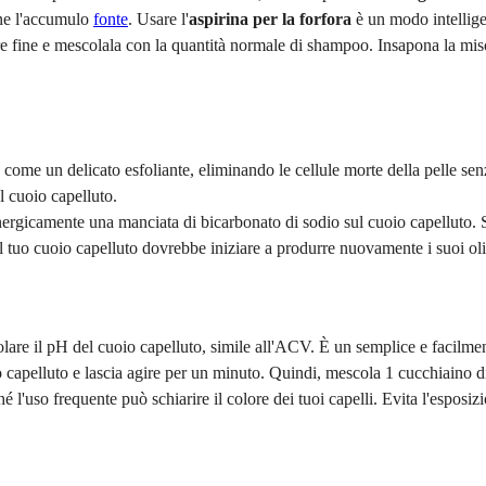
rne l'accumulo
fonte
. Usare l'
aspirina per la forfora
è un modo intellige
fine e mescolala con la quantità normale di shampoo. Insapona la miscel
 come un delicato esfoliante, eliminando le cellule morte della pelle s
ul cuoio capelluto.
 energicamente una manciata di bicarbonato di sodio sul cuoio capelluto.
l tuo cuoio capelluto dovrebbe iniziare a produrre nuovamente i suoi oli n
olare il pH del cuoio capelluto, simile all'ACV. È un semplice e facilme
 capelluto e lascia agire per un minuto. Quindi, mescola 1 cucchiaino d
'uso frequente può schiarire il colore dei tuoi capelli. Evita l'esposizi