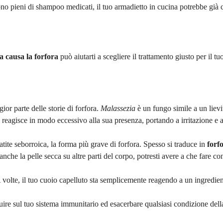
sono pieni di shampoo medicati, il tuo armadietto in cucina potrebbe già c
a causa la forfora
può aiutarti a scegliere il trattamento giusto per il
ior parte delle storie di forfora.
Malassezia
è un fungo simile a un lievi
 reagisce in modo eccessivo alla sua presenza, portando a irritazione e 
tite seborroica, la forma più grave di forfora. Spesso si traduce in
forf
nche la pelle secca su altre parti del corpo, potresti avere a che fare co
A volte, il tuo cuoio capelluto sta semplicemente reagendo a un ingredie
nfluire sul tuo sistema immunitario ed esacerbare qualsiasi condizione dell