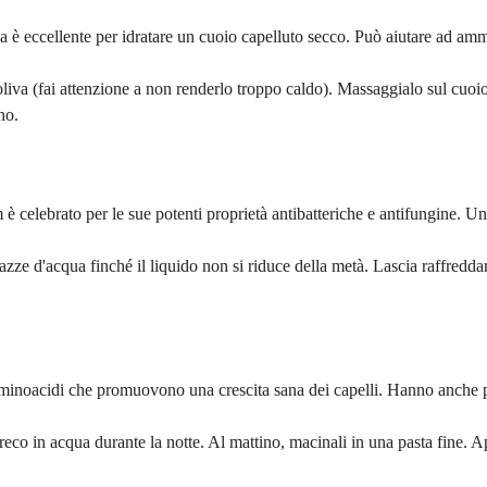
a è eccellente per idratare un cuoio capelluto secco. Può aiutare ad ammo
iva (fai attenzione a non renderlo troppo caldo). Massaggialo sul cuoio c
no.
è celebrato per le sue potenti proprietà antibatteriche e antifungine. Un
azze d'acqua finché il liquido non si riduce della metà. Lascia raffredda
aminoacidi che promuovono una crescita sana dei capelli. Hanno anche po
co in acqua durante la notte. Al mattino, macinali in una pasta fine. App