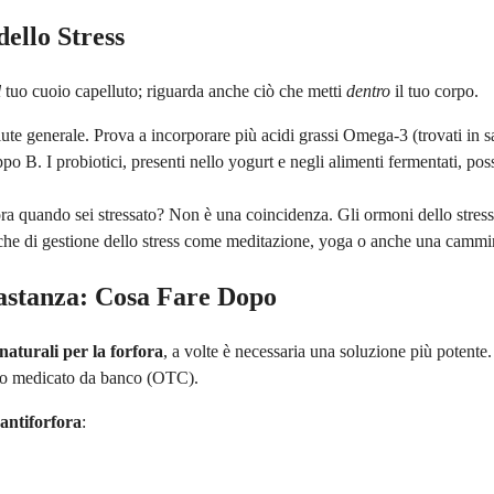
dello Stress
l
tuo cuoio capelluto; riguarda anche ciò che metti
dentro
il tuo corpo.
alute generale. Prova a incorporare più acidi grassi Omega-3 (trovati in s
po B. I probiotici, presenti nello yogurt e negli alimenti fermentati, po
ora quando sei stressato? Non è una coincidenza. Gli ormoni dello stres
iche di gestione dello stress come meditazione, yoga o anche una cammin
astanza: Cosa Fare Dopo
naturali per la forfora
, a volte è necessaria una soluzione più potente.
poo medicato da banco (OTC).
antiforfora
: