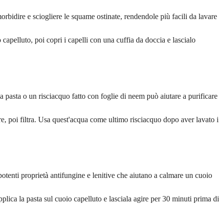
rbidire e sciogliere le squame ostinate, rendendole più facili da lavare
apelluto, poi copri i capelli con una cuffia da doccia e lascialo
a pasta o un risciacquo fatto con foglie di neem può aiutare a purificare
re, poi filtra. Usa quest'acqua come ultimo risciacquo dopo aver lavato i
tenti proprietà antifungine e lenitive che aiutano a calmare un cuoio
lica la pasta sul cuoio capelluto e lasciala agire per 30 minuti prima di