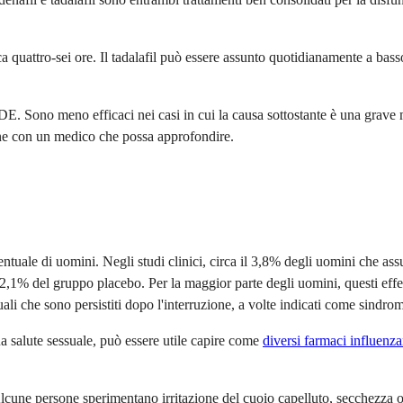
rca quattro-sei ore. Il tadalafil può essere assunto quotidianamente a ba
. Sono meno efficaci nei casi in cui la causa sottostante è una grave ma
rne con un medico che possa approfondire.
rcentuale di uomini. Negli studi clinici, circa il 3,8% degli uomini che a
to al 2,1% del gruppo placebo. Per la maggior parte degli uomini, questi e
suali che sono persistiti dopo l'interruzione, a volte indicati come sindro
tua salute sessuale, può essere utile capire come
diversi farmaci influenz
ti. Alcune persone sperimentano irritazione del cuoio capelluto, secchez