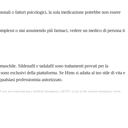
monali o fattori psicologici, la sola medicazione potrebbe non essere
complessi o stai assumendo più farmaci, vedere un medico di persona ti
aschile. Sildenafil e tadalafil sono trattamenti provati per la
no esclusivi della piattaforma. Se Hims si adatta al tuo stile di vita e
qualsiasi professionista autorizzato.
. If you are experiencing a medical emergency, call 911 or go to the nearest emergency room