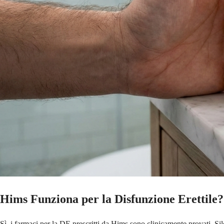
Hims Funziona per la Disfunzione Erettile?
Sì, i farmaci per la DE prescritti da Hims sono clinicamente provati. Si