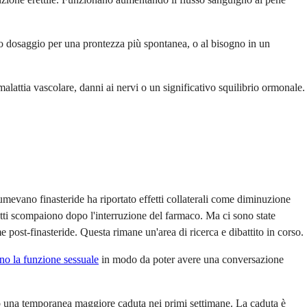
sso dosaggio per una prontezza più spontanea, o al bisogno in un
lattia vascolare, danni ai nervi o un significativo squilibrio ormonale.
ssumevano finasteride ha riportato effetti collaterali come diminuzione
ffetti scompaiono dopo l'interruzione del farmaco. Ma ci sono state
me post-finasteride. Questa rimane un'area di ricerca e dibattito in corso.
ano la funzione sessuale
in modo da poter avere una conversazione
za o una temporanea maggiore caduta nei primi settimane. La caduta è