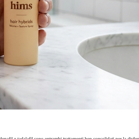
ldenafil e tadalafil sono entrambi trattamenti ben consolidati per la dis