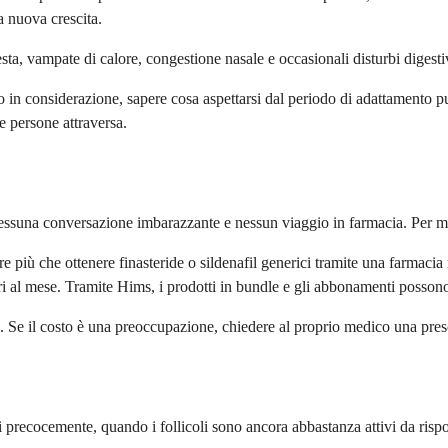
a nuova crescita.
esta, vampate di calore, congestione nasale e occasionali disturbi digesti
do in considerazione, sapere cosa aspettarsi dal periodo di adattamento
le persone attraversa.
nessuna conversazione imbarazzante e nessun viaggio in farmacia. Per mo
iù che ottenere finasteride o sildenafil generici tramite una farmacia
ri al mese. Tramite Hims, i prodotti in bundle e gli abbonamenti possono 
ci. Se il costo è una preoccupazione, chiedere al proprio medico una pres
 precocemente, quando i follicoli sono ancora abbastanza attivi da rispo