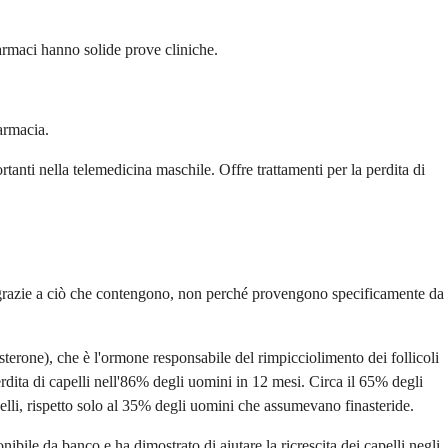
farmaci hanno solide prove cliniche.
armacia.
anti nella telemedicina maschile. Offre trattamenti per la perdita di
o grazie a ciò che contengono, non perché provengono specificamente da
osterone), che è l'ormone responsabile del rimpicciolimento dei follicoli
perdita di capelli nell'86% degli uomini in 12 mesi. Circa il 65% degli
elli, rispetto solo al 35% degli uomini che assumevano finasteride.
nibile da banco e ha dimostrato di aiutare la ricrescita dei capelli negli