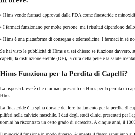
In breve:
• Hims vende farmaci approvati dalla FDA come finasteride e minoxidil pe
• I farmaci funzionano per molte persone, ma i risultati dipendono dallo 
• Hims è una piattaforma di consegna e telemedicina. I farmaci in sé no
Se hai visto le pubblicità di Hims e ti sei chiesto se funziona davvero,
capelli, la disfunzione erettile (DE), la cura della pelle e la salute men
Hims Funziona per la Perdita di Capelli?
La risposta breve è che i farmaci prescritti da Hims per la perdita di
Hims.
La finasteride è la spina dorsale del loro trattamento per la perdita di 
piliferi nella calvizie maschile. I dati degli studi clinici presentati pe
uomini ha riscontrato un certo grado di ricrescita. A cinque anni, il 1
Il minoxidil funziona in modo diverso. Aumenta il flusso sanguigno ai folli