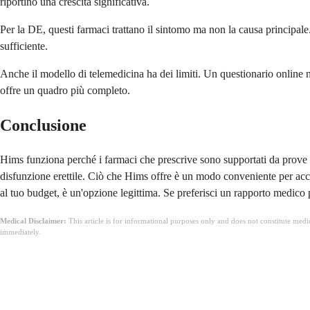
riportino una crescita significativa.
Per la DE, questi farmaci trattano il sintomo ma non la causa principale
sufficiente.
Anche il modello di telemedicina ha dei limiti. Un questionario online 
offre un quadro più completo.
Conclusione
Hims funziona perché i farmaci che prescrive sono supportati da prove cli
disfunzione erettile. Ciò che Hims offre è un modo conveniente per accede
al tuo budget, è un'opzione legittima. Se preferisci un rapporto medico pi
Medical Disclaimer:
This article is for informational purposes only and does not constitute med
immediately.