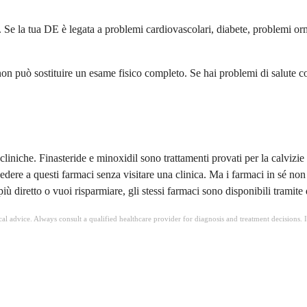
. Se la tua DE è legata a problemi cardiovascolari, diabete, problemi or
non può sostituire un esame fisico completo. Se hai problemi di salute 
niche. Finasteride e minoxidil sono trattamenti provati per la calvizie m
re a questi farmaci senza visitare una clinica. Ma i farmaci in sé non so
ù diretto o vuoi risparmiare, gli stessi farmaci sono disponibili tramite 
ical advice. Always consult a qualified healthcare provider for diagnosis and treatment decisions