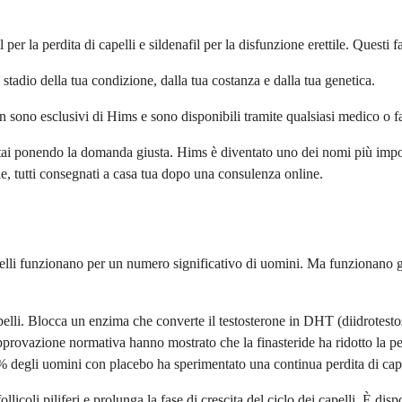
r la perdita di capelli e sildenafil per la disfunzione erettile. Questi 
stadio della tua condizione, dalla tua costanza e dalla tua genetica.
n sono esclusivi di Hims e sono disponibili tramite qualsiasi medico o f
 stai ponendo la domanda giusta. Hims è diventato uno dei nomi più import
tale, tutti consegnati a casa tua dopo una consulenza online.
 capelli funzionano per un numero significativo di uomini. Ma funzionan
capelli. Blocca un enzima che converte il testosterone in DHT (diidrotest
r l'approvazione normativa hanno mostrato che la finasteride ha ridotto la 
00% degli uomini con placebo ha sperimentato una continua perdita di cap
coli piliferi e prolunga la fase di crescita del ciclo dei capelli. È dispo