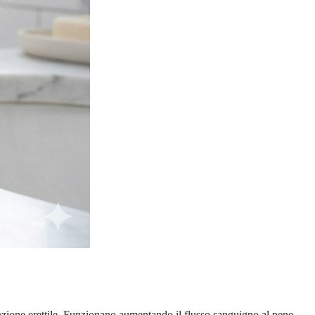
funzione erettile. Funzionano aumentando il flusso sanguigno al pene