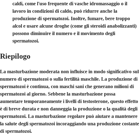
caldi, come l'uso frequente di vasche idromassaggio o il
lavoro in condizioni di caldo, può ridurre anche la
produzione di spermatozoi. Inoltre, fumare, bere troppo
alcol e usare alcune droghe (come gli steroidi anabolizzanti)
possono diminuire il numero e il movimento degli
spermatozoi.
Riepilogo
La masturbazione moderata non influisce in modo significativo sul
numero di spermatozoi o sulla fertilità maschile. La produzione di
spermatozoi è continua, con maschi sani che generano milioni di
spermatozoi al giorno. Sebbene la masturbazione possa
aumentare temporaneamente i livelli di testosterone, questo effetto
è di breve durata e non danneggia la produzione o la qualità degli
spermatozoi. La masturbazione regolare può aiutare a mantenere
la salute degli spermatozoi incoraggiando una produzione costante
di spermatozoi.