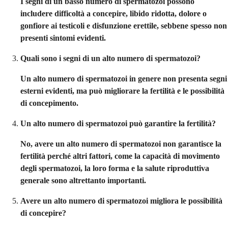
I segni di un basso numero di spermatozoi possono
includere difficoltà a concepire, libido ridotta, dolore o
gonfiore ai testicoli e disfunzione erettile, sebbene spesso non
presenti sintomi evidenti.
Quali sono i segni di un alto numero di spermatozoi?
Un alto numero di spermatozoi in genere non presenta segni
esterni evidenti, ma può migliorare la fertilità e le possibilità
di concepimento.
Un alto numero di spermatozoi può garantire la fertilità?
No, avere un alto numero di spermatozoi non garantisce la
fertilità perché altri fattori, come la capacità di movimento
degli spermatozoi, la loro forma e la salute riproduttiva
generale sono altrettanto importanti.
Avere un alto numero di spermatozoi migliora le possibilità
di concepire?