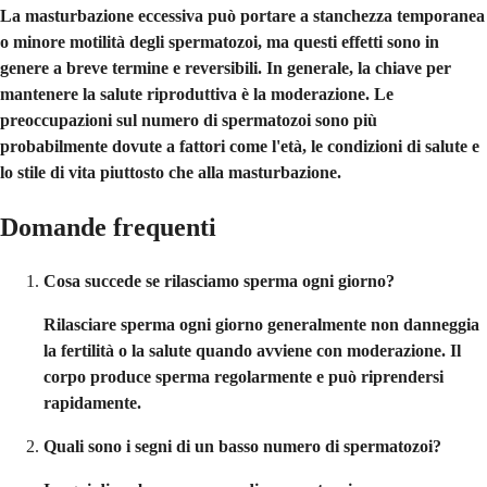
La masturbazione eccessiva può portare a stanchezza temporanea
o minore motilità degli spermatozoi, ma questi effetti sono in
genere a breve termine e reversibili. In generale, la chiave per
mantenere la salute riproduttiva è la moderazione. Le
preoccupazioni sul numero di spermatozoi sono più
probabilmente dovute a fattori come l'età, le condizioni di salute e
lo stile di vita piuttosto che alla masturbazione.
Domande frequenti
Cosa succede se rilasciamo sperma ogni giorno?
Rilasciare sperma ogni giorno generalmente non danneggia
la fertilità o la salute quando avviene con moderazione. Il
corpo produce sperma regolarmente e può riprendersi
rapidamente.
Quali sono i segni di un basso numero di spermatozoi?