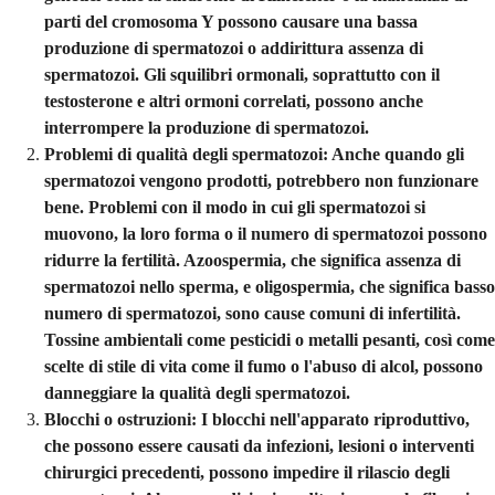
parti del cromosoma Y
possono causare una bassa
produzione di spermatozoi o addirittura assenza di
spermatozoi. Gli squilibri ormonali, soprattutto con il
testosterone e altri ormoni correlati, possono anche
interrompere la produzione di spermatozoi.
Problemi di qualità degli spermatozoi:
Anche quando gli
spermatozoi vengono prodotti, potrebbero non funzionare
bene. Problemi con il modo in cui gli spermatozoi si
muovono, la loro forma o il numero di spermatozoi possono
ridurre la fertilità.
Azoospermia
, che significa assenza di
spermatozoi nello sperma, e
oligospermia
, che significa basso
numero di spermatozoi, sono cause comuni di infertilità.
Tossine ambientali come pesticidi o metalli pesanti, così come
scelte di stile di vita come il fumo o l'abuso di alcol, possono
danneggiare la qualità degli spermatozoi.
Blocchi o ostruzioni:
I blocchi nell'apparato riproduttivo,
che possono essere causati da infezioni, lesioni o interventi
chirurgici precedenti, possono impedire il rilascio degli