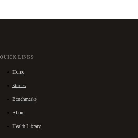
QUICK LINKS
Home
Stories
Benchmarks
About
Health Library