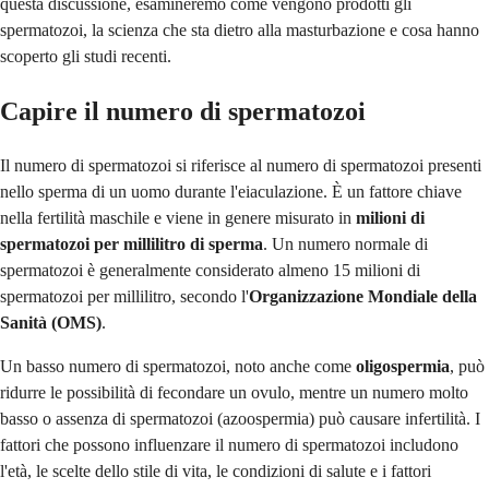
questa discussione, esamineremo come vengono prodotti gli
spermatozoi, la scienza che sta dietro alla masturbazione e cosa hanno
scoperto gli studi recenti.
Capire il numero di spermatozoi
Il numero di spermatozoi si riferisce al numero di spermatozoi presenti
nello sperma di un uomo durante l'eiaculazione. È un fattore chiave
nella fertilità maschile e viene in genere misurato in
milioni di
spermatozoi per millilitro di sperma
. Un numero normale di
spermatozoi è generalmente considerato almeno 15 milioni di
spermatozoi per millilitro, secondo l'
Organizzazione Mondiale della
Sanità (OMS)
.
Un basso numero di spermatozoi, noto anche come
oligospermia
, può
ridurre le possibilità di fecondare un ovulo, mentre un numero molto
basso o assenza di spermatozoi (azoospermia) può causare infertilità. I
fattori che possono influenzare il numero di spermatozoi includono
l'età, le scelte dello stile di vita, le condizioni di salute e i fattori