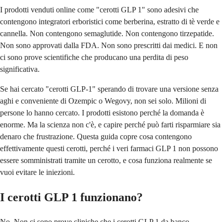
I prodotti venduti online come "cerotti GLP 1" sono adesivi che
contengono integratori erboristici come berberina, estratto di tè verde e
cannella. Non contengono semaglutide. Non contengono tirzepatide.
Non sono approvati dalla FDA. Non sono prescritti dai medici. E non
ci sono prove scientifiche che producano una perdita di peso
significativa.
Se hai cercato "cerotti GLP-1" sperando di trovare una versione senza
aghi e conveniente di Ozempic o Wegovy, non sei solo. Milioni di
persone lo hanno cercato. I prodotti esistono perché la domanda è
enorme. Ma la scienza non c'è, e capire perché può farti risparmiare sia
denaro che frustrazione. Questa guida copre cosa contengono
effettivamente questi cerotti, perché i veri farmaci GLP 1 non possono
essere somministrati tramite un cerotto, e cosa funziona realmente se
vuoi evitare le iniezioni.
I cerotti GLP 1 funzionano?
No. Non ci sono prove cliniche che i cerotti GLP 1 da banco