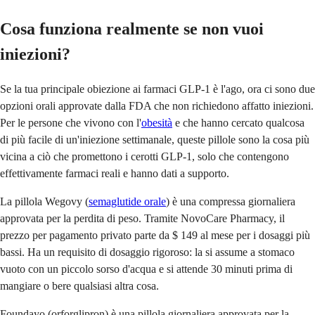
Cosa funziona realmente se non vuoi
iniezioni?
Se la tua principale obiezione ai farmaci GLP-1 è l'ago, ora ci sono due
opzioni orali approvate dalla FDA che non richiedono affatto iniezioni.
Per le persone che vivono con l'
obesità
e che hanno cercato qualcosa
di più facile di un'iniezione settimanale, queste pillole sono la cosa più
vicina a ciò che promettono i cerotti GLP-1, solo che contengono
effettivamente farmaci reali e hanno dati a supporto.
La pillola Wegovy (
semaglutide orale
) è una compressa giornaliera
approvata per la perdita di peso. Tramite NovoCare Pharmacy, il
prezzo per pagamento privato parte da $ 149 al mese per i dosaggi più
bassi. Ha un requisito di dosaggio rigoroso: la si assume a stomaco
vuoto con un piccolo sorso d'acqua e si attende 30 minuti prima di
mangiare o bere qualsiasi altra cosa.
Foundayo (orforglipron) è una pillola giornaliera approvata per la