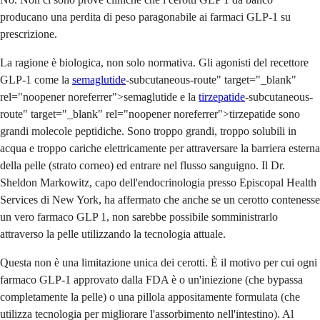
producano una perdita di peso paragonabile ai farmaci GLP-1 su
prescrizione.
La ragione è biologica, non solo normativa. Gli agonisti del recettore
GLP-1 come la
semaglutide
-subcutaneous-route" target="_blank"
rel="noopener noreferrer">semaglutide e la
tirzepatide
-subcutaneous-
route" target="_blank" rel="noopener noreferrer">tirzepatide sono
grandi molecole peptidiche. Sono troppo grandi, troppo solubili in
acqua e troppo cariche elettricamente per attraversare la barriera esterna
della pelle (strato corneo) ed entrare nel flusso sanguigno. Il Dr.
Sheldon Markowitz, capo dell'endocrinologia presso Episcopal Health
Services di New York, ha affermato che anche se un cerotto contenesse
un vero farmaco GLP 1, non sarebbe possibile somministrarlo
attraverso la pelle utilizzando la tecnologia attuale.
Questa non è una limitazione unica dei cerotti. È il motivo per cui ogni
farmaco GLP-1 approvato dalla FDA è o un'iniezione (che bypassa
completamente la pelle) o una pillola appositamente formulata (che
utilizza tecnologia per migliorare l'assorbimento nell'intestino). Al