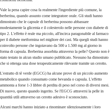
Vale la pena capire cosa fa realmente l'ingrediente più comune, la
berberina, quando assunto come integratore orale. Gli studi hanno
dimostrato che le capsule di berberina possono abbassare
modestamente la glicemia e il colesterolo nelle persone con diabete di
tipo 2. L'effetto è reale ma piccolo, all'incirca paragonabile al farmaco
per il diabete metformina nel migliore dei casi. Ma quegli studi hanno
coinvolto persone che ingoiavano da 500 a 1.500 mg al giorno in
forma di capsula. Berberina assorbita attraverso la pelle? Questo non è
stato testato in alcun studio umano pubblicato. Nessuno ha dimostrato
che si ottenga una dose terapeuticamente rilevante tramite un cerotto.
L'estratto di tè verde (EGCG) ha alcune prove di un piccolo aumento
metabolico quando consumato come bevanda o capsula. L'effetto
ammonta a forse 1-3 libbre di perdita di peso nel corso di diversi mesi.
Di nuovo, questo quando ingerito. Se l'EGCG attraversi la pelle in
quantità utili attraverso un cerotto adesivo è sconosciuto.
Alcuni marchi hanno iniziato a rinominare silenziosamente i loro