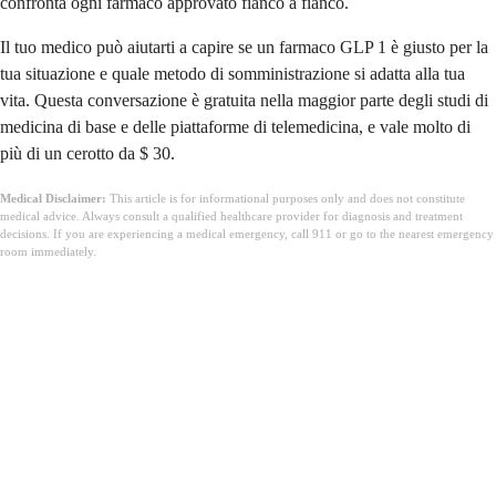
confronta ogni farmaco approvato fianco a fianco.
Il tuo medico può aiutarti a capire se un farmaco GLP 1 è giusto per la
tua situazione e quale metodo di somministrazione si adatta alla tua
vita. Questa conversazione è gratuita nella maggior parte degli studi di
medicina di base e delle piattaforme di telemedicina, e vale molto di
più di un cerotto da $ 30.
Medical Disclaimer:
This article is for informational purposes only and does not constitute
medical advice. Always consult a qualified healthcare provider for diagnosis and treatment
decisions. If you are experiencing a medical emergency, call 911 or go to the nearest emergency
room immediately.