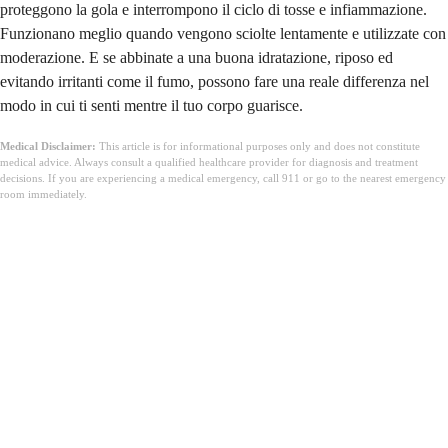
proteggono la gola e interrompono il ciclo di tosse e infiammazione.
Funzionano meglio quando vengono sciolte lentamente e utilizzate con
moderazione. E se abbinate a una buona idratazione, riposo ed
evitando irritanti come il fumo, possono fare una reale differenza nel
modo in cui ti senti mentre il tuo corpo guarisce.
Medical Disclaimer:
This article is for informational purposes only and does not constitute
medical advice. Always consult a qualified healthcare provider for diagnosis and treatment
decisions. If you are experiencing a medical emergency, call 911 or go to the nearest emergency
room immediately.