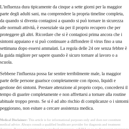
L'influenza dura tipicamente da cinque a sette giorni per la maggior
parte degli adulti sani, ma comprendere la propria timeline completa,
da quando si diventa contagiosi a quando si può tornare in sicurezza
alle normali attività, è essenziale sia per il proprio recupero che per
proteggere gli altri. Ricordare che si è contagiosi prima ancora che i
sintomi appaiano e si può continuare a diffondere il virus fino a una
settimana dopo essersi ammalati. La regola delle 24 ore senza febbre è
la guida migliore per sapere quando è sicuro tornare al lavoro o a
scuola.
Sebbene l'influenza possa far sentire terribilmente male, la maggior
parte delle persone guarisce completamente con riposo, liquidi e
gestione dei sintomi. Prestare attenzione al proprio corpo, concedersi il
tempo di guarire completamente e non affrettarsi a tornare alla routine
abituale troppo presto. Se si è ad alto rischio di complicanze o i sintomi
peggiorano, non esitare a cercare assistenza medica.
Medical Disclaimer:
This article is for informational purposes only and does not constitute
medical advice. Always consult a qualified healthcare provider for diagnosis and treatment
decisions. If you are experiencing a medical emergency, call 911 or go to the nearest emergency