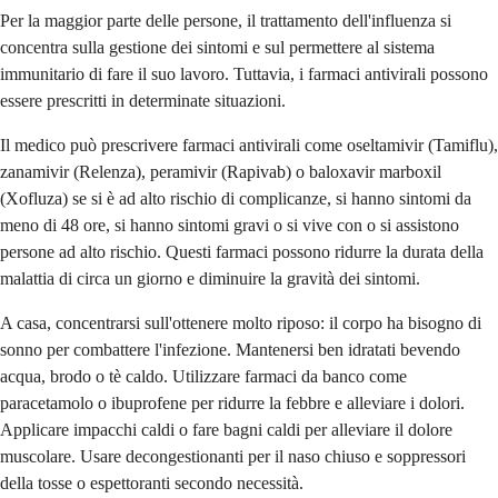
Per la maggior parte delle persone, il trattamento dell'influenza si
concentra sulla gestione dei sintomi e sul permettere al sistema
immunitario di fare il suo lavoro. Tuttavia, i farmaci antivirali possono
essere prescritti in determinate situazioni.
Il medico può prescrivere farmaci antivirali come oseltamivir (Tamiflu),
zanamivir (Relenza), peramivir (Rapivab) o baloxavir marboxil
(Xofluza) se si è ad alto rischio di complicanze, si hanno sintomi da
meno di 48 ore, si hanno sintomi gravi o si vive con o si assistono
persone ad alto rischio. Questi farmaci possono ridurre la durata della
malattia di circa un giorno e diminuire la gravità dei sintomi.
A casa, concentrarsi sull'ottenere molto riposo: il corpo ha bisogno di
sonno per combattere l'infezione. Mantenersi ben idratati bevendo
acqua, brodo o tè caldo. Utilizzare farmaci da banco come
paracetamolo o ibuprofene per ridurre la febbre e alleviare i dolori.
Applicare impacchi caldi o fare bagni caldi per alleviare il dolore
muscolare. Usare decongestionanti per il naso chiuso e soppressori
della tosse o espettoranti secondo necessità.