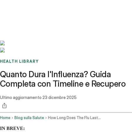
Benchmarks
Stories
FAQ
Sign up / Log in
HEALTH LIBRARY
Quanto Dura l'Influenza? Guida
Completa con Timeline e Recupero
Ultimo aggiornamento
23 dicembre 2025
Home
Blog sulla Salute
How Long Does The Flu Last Complete Timeline Recovery Guide
IN BREVE: