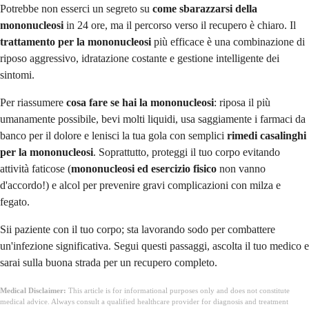
Potrebbe non esserci un segreto su
come sbarazzarsi della
mononucleosi
in 24 ore, ma il percorso verso il recupero è chiaro. Il
trattamento per la mononucleosi
più efficace è una combinazione di
riposo aggressivo, idratazione costante e gestione intelligente dei
sintomi.
Per riassumere
cosa fare se hai la mononucleosi
: riposa il più
umanamente possibile, bevi molti liquidi, usa saggiamente i farmaci da
banco per il dolore e lenisci la tua gola con semplici
rimedi casalinghi
per la mononucleosi
. Soprattutto, proteggi il tuo corpo evitando
attività faticose (
mononucleosi ed esercizio fisico
non vanno
d'accordo!) e alcol per prevenire gravi complicazioni con milza e
fegato.
Sii paziente con il tuo corpo; sta lavorando sodo per combattere
un'infezione significativa. Segui questi passaggi, ascolta il tuo medico e
sarai sulla buona strada per un recupero completo.
Medical Disclaimer:
This article is for informational purposes only and does not constitute
medical advice. Always consult a qualified healthcare provider for diagnosis and treatment