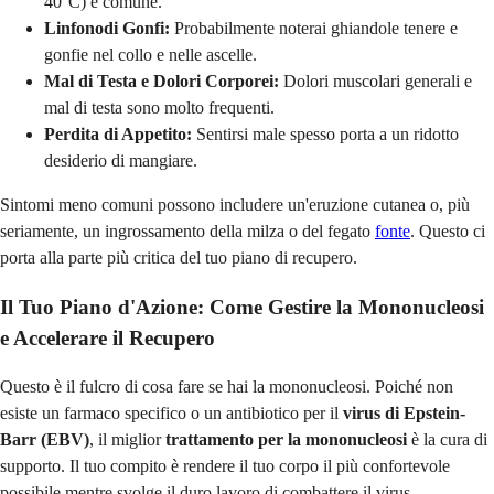
40°C) è comune.
Linfonodi Gonfi:
Probabilmente noterai ghiandole tenere e
gonfie nel collo e nelle ascelle.
Mal di Testa e Dolori Corporei:
Dolori muscolari generali e
mal di testa sono molto frequenti.
Perdita di Appetito:
Sentirsi male spesso porta a un ridotto
desiderio di mangiare.
Sintomi meno comuni possono includere un'eruzione cutanea o, più
seriamente, un ingrossamento della milza o del fegato
fonte
. Questo ci
porta alla parte più critica del tuo piano di recupero.
Il Tuo Piano d'Azione: Come Gestire la Mononucleosi
e Accelerare il Recupero
Questo è il fulcro di cosa fare se hai la mononucleosi. Poiché non
esiste un farmaco specifico o un antibiotico per il
virus di Epstein-
Barr (EBV)
, il miglior
trattamento per la mononucleosi
è la cura di
supporto. Il tuo compito è rendere il tuo corpo il più confortevole
possibile mentre svolge il duro lavoro di combattere il virus.