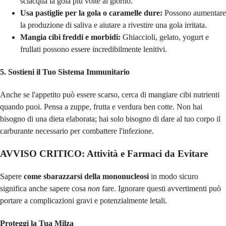
sciacqua la gola più volte al giorno.
Usa pastiglie per la gola o caramelle dure:
Possono aumentare
la produzione di saliva e aiutare a rivestire una gola irritata.
Mangia cibi freddi e morbidi:
Ghiaccioli, gelato, yogurt e
frullati possono essere incredibilmente lenitivi.
5. Sostieni il Tuo Sistema Immunitario
Anche se l'appetito può essere scarso, cerca di mangiare cibi nutrienti
quando puoi. Pensa a zuppe, frutta e verdura ben cotte. Non hai
bisogno di una dieta elaborata; hai solo bisogno di dare al tuo corpo il
carburante necessario per combattere l'infezione.
AVVISO CRITICO: Attività e Farmaci da Evitare
Sapere
come sbarazzarsi della mononucleosi
in modo sicuro
significa anche sapere cosa
non
fare. Ignorare questi avvertimenti può
portare a complicazioni gravi e potenzialmente letali.
Proteggi la Tua Milza