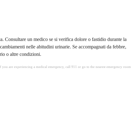
a. Consultare un medico se si verifica dolore o fastidio durante la
e o cambiamenti nelle abitudini urinarie. Se accompagnati da febbre,
io o altre condizioni.
. If you are experiencing a medical emergency, call 911 or go to the nearest emergency room