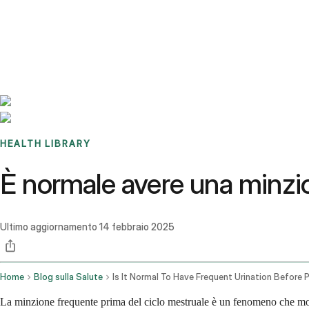
Benchmarks
Stories
FAQ
Sign up / Log in
HEALTH LIBRARY
È normale avere una minzio
Ultimo aggiornamento
14 febbraio 2025
Home
Blog sulla Salute
La minzione frequente prima del ciclo mestruale è un fenomeno che mol