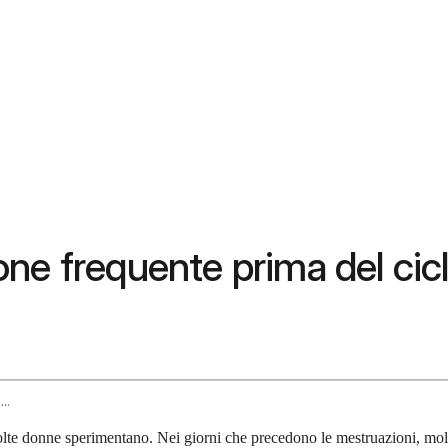
ne frequente prima del cic
Is It Normal To Have Frequent Urination Before Period
te donne sperimentano. Nei giorni che precedono le mestruazioni, molt