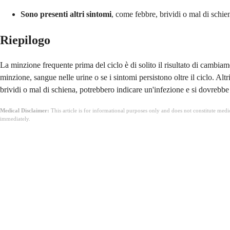
Sono presenti altri sintomi
, come febbre, brividi o mal di schie
Riepilogo
La minzione frequente prima del ciclo è di solito il risultato di cambia
minzione, sangue nelle urine o se i sintomi persistono oltre il ciclo. Al
brividi o mal di schiena, potrebbero indicare un'infezione e si dovrebbe c
Medical Disclaimer:
This article is for informational purposes only and does not constitute med
immediately.