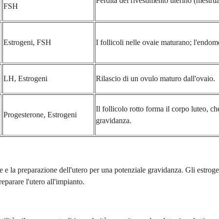
Perdita del rivestimento uterino (mestru
FSH
Estrogeni, FSH
I follicoli nelle ovaie maturano; l'endome
LH, Estrogeni
Rilascio di un ovulo maturo dall'ovaio.
Il follicolo rotto forma il corpo luteo,
Progesterone, Estrogeni
gravidanza.
ne e la preparazione dell'utero per una potenziale gravidanza. Gli estrog
eparare l'utero all'impianto.