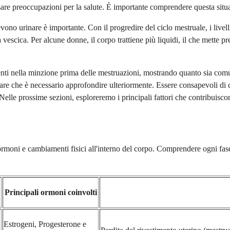
are preoccupazioni per la salute. È importante comprendere questa situ
vono urinare è importante. Con il progredire del ciclo mestruale, i liv
escica. Per alcune donne, il corpo trattiene più liquidi, il che mette pr
ti nella minzione prima delle mestruazioni, mostrando quanto sia comun
are che è necessario approfondire ulteriormente. Essere consapevoli di c
Nelle prossime sezioni, esploreremo i principali fattori che contribuisc
rmoni e cambiamenti fisici all'interno del corpo. Comprendere ogni fase p
Principali ormoni coinvolti
Estrogeni, Progesterone e