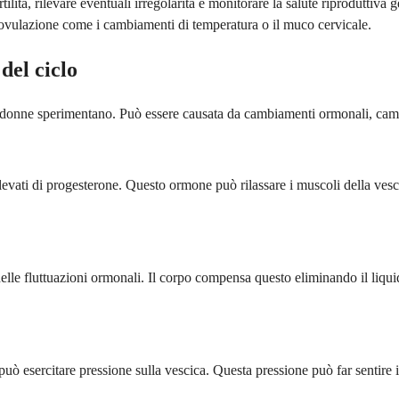
lità, rilevare eventuali irregolarità e monitorare la salute riproduttiva g
i ovulazione come i cambiamenti di temperatura o il muco cervicale.
del ciclo
ne sperimentano. Può essere causata da cambiamenti ormonali, cambiament
ù elevati di progesterone. Questo ormone può rilassare i muscoli della ve
delle fluttuazioni ormonali. Il corpo compensa questo eliminando il liqu
ò esercitare pressione sulla vescica. Questa pressione può far sentire il