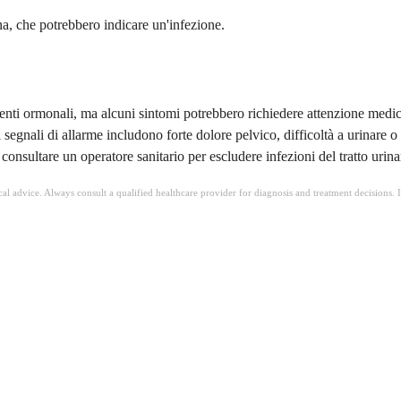
na, che potrebbero indicare un'infezione.
menti ormonali, ma alcuni sintomi potrebbero richiedere attenzione medic
tri segnali di allarme includono forte dolore pelvico, difficoltà a urinar
onsultare un operatore sanitario per escludere infezioni del tratto urinar
ical advice. Always consult a qualified healthcare provider for diagnosis and treatment decisions