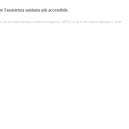
l'assistenza sanitaria più accessibile.
. If you are experiencing a medical emergency, call 911 or go to the nearest emergency room