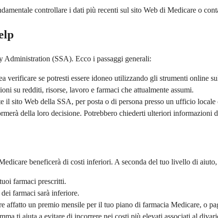
damentale controllare i dati più recenti sul sito Web di Medicare o contat
elp
y Administration (SSA). Ecco i passaggi generali:
 verificare se potresti essere idoneo utilizzando gli strumenti online 
ni su redditi, risorse, lavoro e farmaci che attualmente assumi.
 il sito Web della SSA, per posta o di persona presso un ufficio locale
merà della loro decisione. Potrebbero chiederti ulteriori informazioni 
dicare beneficerà di costi inferiori. A seconda del tuo livello di aiuto, 
uoi farmaci prescritti.
dei farmaci sarà inferiore.
e affatto un premio mensile per il tuo piano di farmacia Medicare, o p
mma ti aiuta a evitare di incorrere nei costi più elevati associati al divar