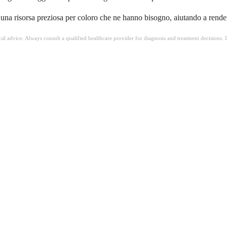
una risorsa preziosa per coloro che ne hanno bisogno, aiutando a rendere 
ical advice. Always consult a qualified healthcare provider for diagnosis and treatment decisions