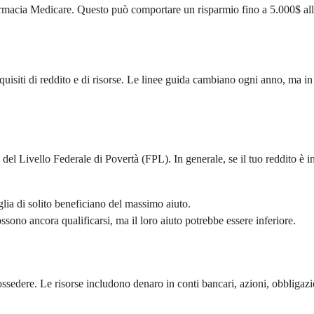
rmacia Medicare. Questo può comportare un risparmio fino a 5.000$ all'a
uisiti di reddito e di risorse. Le linee guida cambiano ogni anno, ma in 
 del Livello Federale di Povertà (FPL). In generale, se il tuo reddito è i
oglia di solito beneficiano del massimo aiuto.
ssono ancora qualificarsi, ma il loro aiuto potrebbe essere inferiore.
 possedere. Le risorse includono denaro in conti bancari, azioni, obbligaz