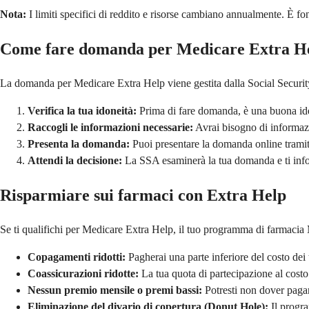
Nota:
I limiti specifici di reddito e risorse cambiano annualmente. È fon
Come fare domanda per Medicare Extra H
La domanda per Medicare Extra Help viene gestita dalla Social Securit
Verifica la tua idoneità:
Prima di fare domanda, è una buona idea
Raccogli le informazioni necessarie:
Avrai bisogno di informazio
Presenta la domanda:
Puoi presentare la domanda online tramite
Attendi la decisione:
La SSA esaminerà la tua domanda e ti infor
Risparmiare sui farmaci con Extra Help
Se ti qualifichi per Medicare Extra Help, il tuo programma di farmacia Me
Copagamenti ridotti:
Pagherai una parte inferiore del costo dei t
Coassicurazioni ridotte:
La tua quota di partecipazione al costo 
Nessun premio mensile o premi bassi:
Potresti non dover pagar
Eliminazione del divario di copertura (Donut Hole):
Il progra