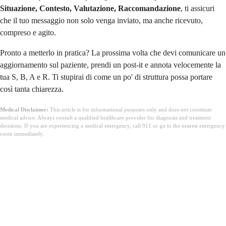
Situazione, Contesto, Valutazione, Raccomandazione
, ti assicuri
che il tuo messaggio non solo venga inviato, ma anche ricevuto,
compreso e agito.
Pronto a metterlo in pratica? La prossima volta che devi comunicare un
aggiornamento sul paziente, prendi un post-it e annota velocemente la
tua S, B, A e R. Ti stupirai di come un po' di struttura possa portare
così tanta chiarezza.
Medical Disclaimer:
This article is for informational purposes only and does not constitute
medical advice. Always consult a qualified healthcare provider for diagnosis and treatment
decisions. If you are experiencing a medical emergency, call 911 or go to the nearest emergency
room immediately.