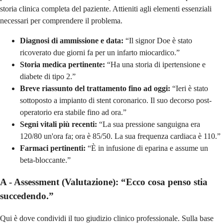
storia clinica completa del paziente. Attieniti agli elementi essenziali
necessari per comprendere il problema.
Diagnosi di ammissione e data:
“Il signor Doe è stato
ricoverato due giorni fa per un infarto miocardico.”
Storia medica pertinente:
“Ha una storia di ipertensione e
diabete di tipo 2.”
Breve riassunto del trattamento fino ad oggi:
“Ieri è stato
sottoposto a impianto di stent coronarico. Il suo decorso post-
operatorio era stabile fino ad ora.”
Segni vitali più recenti:
“La sua pressione sanguigna era
120/80 un'ora fa; ora è 85/50. La sua frequenza cardiaca è 110.”
Farmaci pertinenti:
“È in infusione di eparina e assume un
beta-bloccante.”
A - Assessment (Valutazione): “Ecco cosa penso stia
succedendo.”
Qui è dove condividi il tuo giudizio clinico professionale. Sulla base