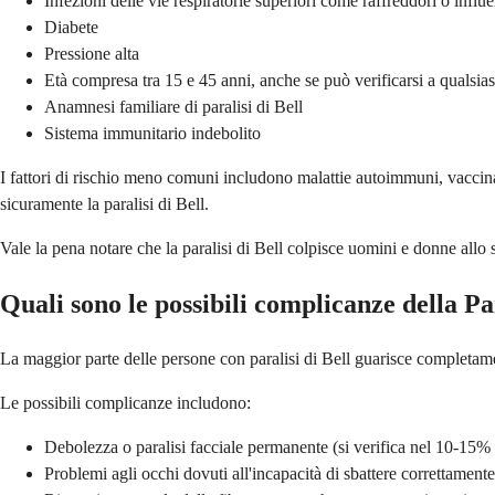
Infezioni delle vie respiratorie superiori come raffreddori o influ
Diabete
Pressione alta
Età compresa tra 15 e 45 anni, anche se può verificarsi a qualsias
Anamnesi familiare di paralisi di Bell
Sistema immunitario indebolito
I fattori di rischio meno comuni includono malattie autoimmuni, vaccinaz
sicuramente la paralisi di Bell.
Vale la pena notare che la paralisi di Bell colpisce uomini e donne allo
Quali sono le possibili complicanze della Par
La maggior parte delle persone con paralisi di Bell guarisce completamen
Le possibili complicanze includono:
Debolezza o paralisi facciale permanente (si verifica nel 10-15% 
Problemi agli occhi dovuti all'incapacità di sbattere correttamente