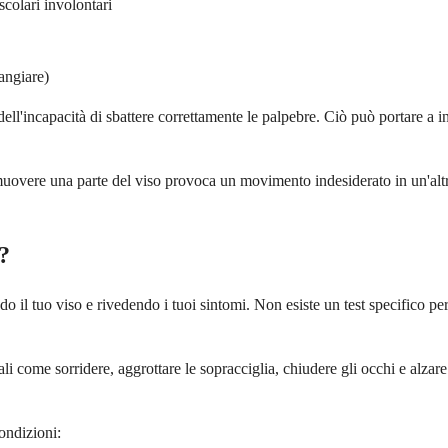
colari involontari
angiare)
l'incapacità di sbattere correttamente le palpebre. Ciò può portare a inf
di muovere una parte del viso provoca un movimento indesiderato in un'al
?
o il tuo viso e rivedendo i tuoi sintomi. Non esiste un test specifico per
ali come sorridere, aggrottare le sopracciglia, chiudere gli occhi e alzare
condizioni: