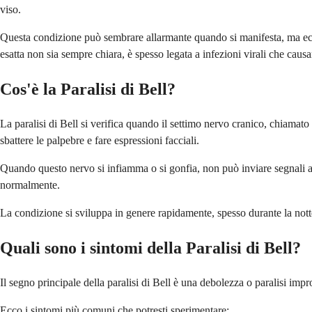
viso.
Questa condizione può sembrare allarmante quando si manifesta, ma ecco
esatta non sia sempre chiara, è spesso legata a infezioni virali che cau
Cos'è la Paralisi di Bell?
La paralisi di Bell si verifica quando il settimo nervo cranico, chiamato
sbattere le palpebre e fare espressioni facciali.
Quando questo nervo si infiamma o si gonfia, non può inviare segnali ad
normalmente.
La condizione si sviluppa in genere rapidamente, spesso durante la notte
Quali sono i sintomi della Paralisi di Bell?
Il segno principale della paralisi di Bell è una debolezza o paralisi imp
Ecco i sintomi più comuni che potresti sperimentare: