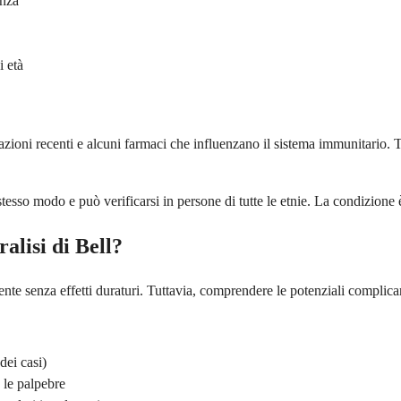
enza
i età
ioni recenti e alcuni farmaci che influenzano il sistema immunitario. Tut
 stesso modo e può verificarsi in persone di tutte le etnie. La condizion
alisi di Bell?
te senza effetti duraturi. Tuttavia, comprendere le potenziali complican
dei casi)
 le palpebre