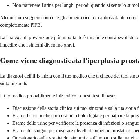
Non trattenere l'urina per lunghi periodi quando si sente lo stimo
Alcuni studi suggeriscono che gli alimenti ricchi di antiossidanti, come
completamente l'IPB.
La strategia di prevenzione più importante è rimanere consapevoli dei ca
impedire che i sintomi diventino gravi.
Come viene diagnosticata l'iperplasia prost
La diagnosi dell'IPB inizia con il tuo medico che ti chiede dei tuoi sint
sintomi simili.
Il tuo medico probabilmente inizierà con questi test di base:
Discussione della storia clinica sui tuoi sintomi e sulla tua storia 
Esame fisico, incluso un esame rettale digitale per palpare la pros
Esame delle urine per verificare la presenza di infezioni o sangue
Esame del sangue per misurare i livelli di antigene prostatico sp
Questionario sulla gravità dei sintomi e sull'impatto sulla tua vita