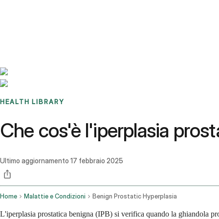
Benchmarks
Stories
FAQ
Sign up / Log in
HEALTH LIBRARY
Che cos'è l'iperplasia pros
Ultimo aggiornamento
17 febbraio 2025
Home
Malattie e Condizioni
Benign Prostatic Hyperplasia
L'iperplasia prostatica benigna (IPB) si verifica quando la ghiandola pr