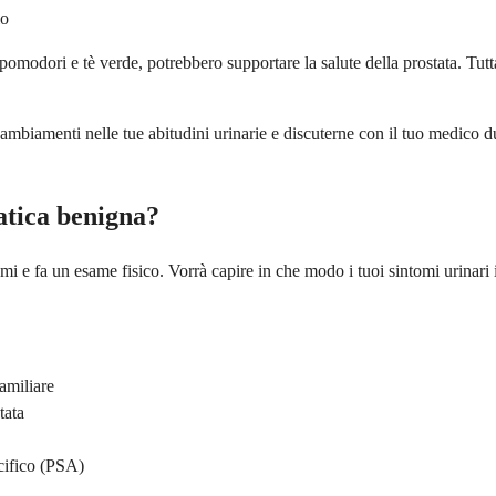
lo
 pomodori e tè verde, potrebbero supportare la salute della prostata. Tut
mbiamenti nelle tue abitudini urinarie e discuterne con il tuo medico dur
atica benigna?
omi e fa un esame fisico. Vorrà capire in che modo i tuoi sintomi urinari
familiare
tata
ecifico (PSA)