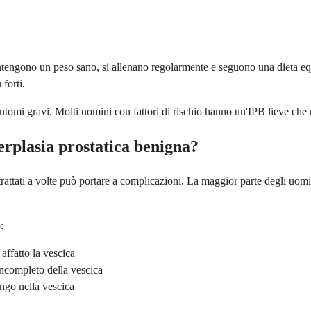
antengono un peso sano, si allenano regolarmente e seguono una dieta equ
 forti.
sintomi gravi. Molti uomini con fattori di rischio hanno un'IPB lieve che 
perplasia prostatica benigna?
n trattati a volte può portare a complicazioni. La maggior parte degli u
:
affatto la vescica
 incompleto della vescica
ungo nella vescica