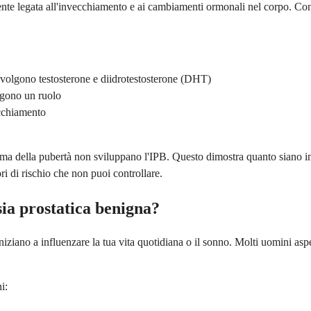
te legata all'invecchiamento e ai cambiamenti ormonali nel corpo. Con l
involgono testosterone e diidrotestosterone (DHT)
lgono un ruolo
ecchiamento
rima della pubertà non sviluppano l'IPB. Questo dimostra quanto siano imp
i di rischio che non puoi controllare.
ia prostatica benigna?
niziano a influenzare la tua vita quotidiana o il sonno. Molti uomini a
i: