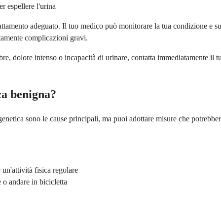
r espellere l'urina
attamento adeguato. Il tuo medico può monitorare la tua condizione e su
tamente complicazioni gravi.
e, dolore intenso o incapacità di urinare, contatta immediatamente il 
ca benigna?
etica sono le cause principali, ma puoi adottare misure che potrebbero r
n'attività fisica regolare
o andare in bicicletta