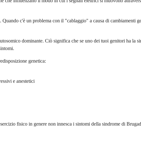
 che influenzano il modo in cui i segnali elettrici si muovono attrave
sa. Quando c'è un problema con il "cablaggio" a causa di cambiamenti ge
tosomico dominante. Ciò significa che se uno dei tuoi genitori ha la si
sintomi.
redisposizione genetica:
essivi e anestetici
esercizio fisico in genere non innesca i sintomi della sindrome di Brugada