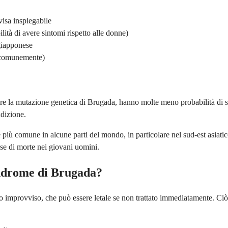
isa inspiegabile
ità di avere sintomi rispetto alle donne)
 giapponese
ù comunemente)
are la mutazione genetica di Brugada, hanno molte meno probabilità di sv
ndizione.
più comune in alcune parti del mondo, in particolare nel sud-est asiati
use di morte nei giovani uomini.
sindrome di Brugada?
o improvviso, che può essere letale se non trattato immediatamente. Ciò