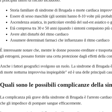
I principali fattori di rischio includono:
Storia familiare di sindrome di Brugada o morte cardiaca improvv
Essere di sesso maschile (gli uomini hanno 8-10 volte più probabil
Ascendenza asiatica, in particolare eredità del sud-est asiatico o
Età compresa tra 30 e 50 anni (quando i sintomi compaiono pi
Avere altri disturbi del ritmo cardiaco
Assumere determinati farmaci che influenzano il ritmo cardiaco
È interessante notare che, mentre le donne possono ereditare e trasport
gli estrogeni, possano fornire una certa protezione dagli effetti della co
Anche i fattori geografici svolgono un ruolo. La sindrome di Brugada è 
di morte notturna improvvisa inspiegabile" ed è una delle principali ca
Quali sono le possibili complicanze della 
La complicanza più grave della sindrome di Brugada è l'arresto cardiac
che gli impedisce di pompare sangue efficacemente.