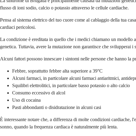
La sindrome di Brugada è principalmente causata da mutazioni genetiche
flusso di ioni sodio, calcio o potassio attraverso le cellule cardiache.
Pensa al sistema elettrico del tuo cuore come al cablaggio della tua ca
cardiaci pericolosi.
La condizione è ereditata in quello che i medici chiamano un modello au
genetica. Tuttavia, avere la mutazione non garantisce che svilupperai i 
Alcuni fattori possono innescare i sintomi nelle persone che hanno la p
Febbre, soprattutto febbre alta superiore a 39°C
Alcuni farmaci, in particolare alcuni farmaci antiaritmici, antidepr
Squilibri elettrolitici, in particolare basso potassio o alto calcio
Consumo eccessivo di alcol
Uso di cocaina
Pasti abbondanti o disidratazione in alcuni casi
È interessante notare che, a differenza di molte condizioni cardiache, l'
sonno, quando la frequenza cardiaca è naturalmente più lenta.