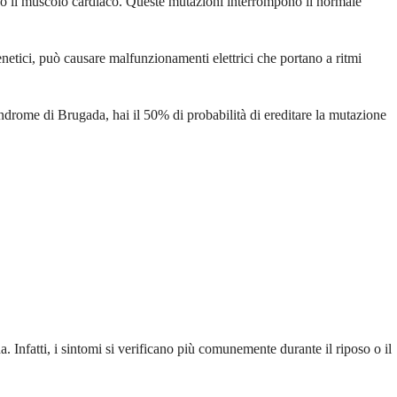
rso il muscolo cardiaco. Queste mutazioni interrompono il normale
netici, può causare malfunzionamenti elettrici che portano a ritmi
ndrome di Brugada, hai il 50% di probabilità di ereditare la mutazione
. Infatti, i sintomi si verificano più comunemente durante il riposo o il