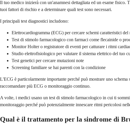
Il tuo medico inizierà con un'anamnesi dettagliata ed un esame fisico. T
tuoi fattori di rischio e a determinare quali test sono necessari.
I principali test diagnostici includono:
Elettrocardiogramma (ECG) per cercare schemi caratteristici del 
Test di stimolo farmacologico con farmaci come flecainide o pr
Monitor Holter o registratore di eventi per catturare i ritmi cardi
Studio elettrofisiologico per valutare il sistema elettrico del tuo c
Test genetici per cercare mutazioni note
Screening familiare se hai parenti con la condizione
L'ECG è particolarmente importante perché può mostrare uno schema sp
raccomandare più ECG o monitoraggio continuo.
A volte, i medici usano un test di stimolo farmacologico in cui ti somm
monitoraggio perché può potenzialmente innescare ritmi pericolosi nell
Qual è il trattamento per la sindrome di B