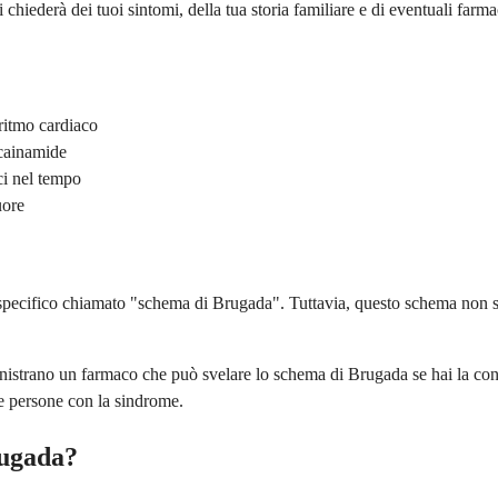
i chiederà dei tuoi sintomi, della tua storia familiare e di eventuali fa
ritmo cardiaco
ocainamide
aci nel tempo
uore
ecifico chiamato "schema di Brugada". Tuttavia, questo schema non sem
inistrano un farmaco che può svelare lo schema di Brugada se hai la con
e persone con la sindrome.
rugada?