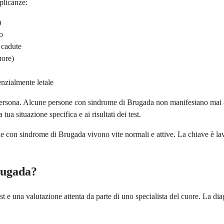
plicanze:
)
o
 cadute
uore)
nzialmente letale
 persona. Alcune persone con sindrome di Brugada non manifestano mai al
 tua situazione specifica e ai risultati dei test.
e con sindrome di Brugada vivono vite normali e attive. La chiave è lavo
rugada?
t e una valutazione attenta da parte di uno specialista del cuore. La d