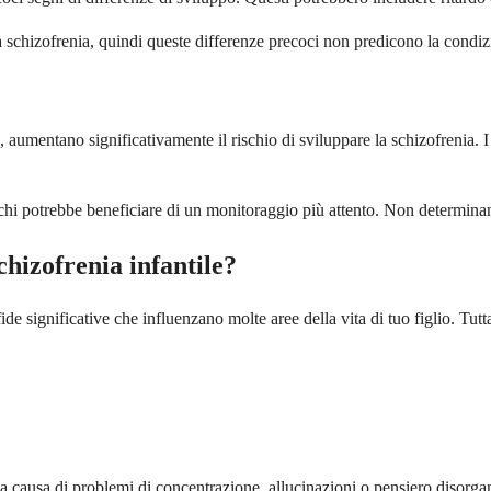
a schizofrenia, quindi queste differenze precoci non predicono la condiz
 aumentano significativamente il rischio di sviluppare la schizofrenia.
chi potrebbe beneficiare di un monitoraggio più attento. Non determinano 
chizofrenia infantile?
ide significative che influenzano molte aree della vita di tuo figlio. Tu
a a causa di problemi di concentrazione, allucinazioni o pensiero disorg