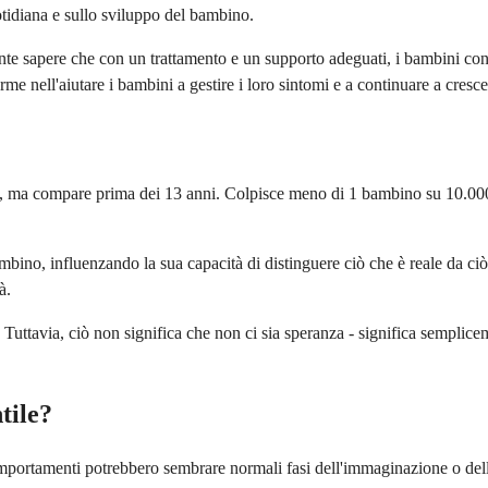
otidiana e sullo sviluppo del bambino.
te sapere che con un trattamento e un supporto adeguati, i bambini con 
e nell'aiutare i bambini a gestire i loro sintomi e a continuare a cresce
lta, ma compare prima dei 13 anni. Colpisce meno di 1 bambino su 10.000,
bino, influenzando la sua capacità di distinguere ciò che è reale da ciò
à.
. Tuttavia, ciò non significa che non ci sia speranza - significa sempli
tile?
mportamenti potrebbero sembrare normali fasi dell'immaginazione o dello