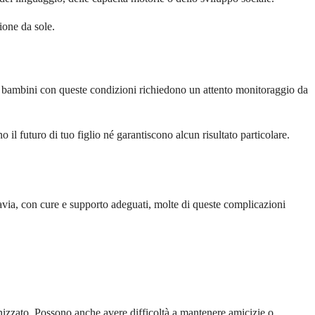
ione da sole.
 I bambini con queste condizioni richiedono un attento monitoraggio da
il futuro di tuo figlio né garantiscono alcun risultato particolare.
ttavia, con cure e supporto adeguati, molte di queste complicazioni
anizzato. Possono anche avere difficoltà a mantenere amicizie o