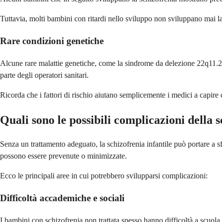
Tuttavia, molti bambini con ritardi nello sviluppo non sviluppano mai l
Rare condizioni genetiche
Alcune rare malattie genetiche, come la sindrome da delezione 22q11.2,
parte degli operatori sanitari.
Ricorda che i fattori di rischio aiutano semplicemente i medici a capire 
Quali sono le possibili complicazioni della s
Senza un trattamento adeguato, la schizofrenia infantile può portare a sf
possono essere prevenute o minimizzate.
Ecco le principali aree in cui potrebbero svilupparsi complicazioni:
Difficoltà accademiche e sociali
I bambini con schizofrenia non trattata spesso hanno difficoltà a scuol