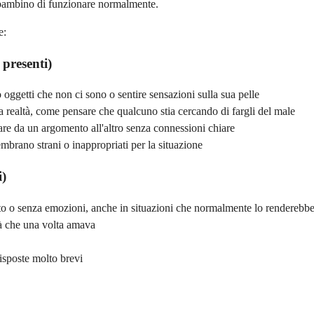
el bambino di funzionare normalmente.
e:
presenti)
 oggetti che non ci sono o sentire sensazioni sulla sua pelle
 realtà, come pensare che qualcuno stia cercando di fargli del male
re da un argomento all'altro senza connessioni chiare
brano strani o inappropriati per la situazione
i)
o o senza emozioni, anche in situazioni che normalmente lo renderebbero
tà che una volta amava
isposte molto brevi