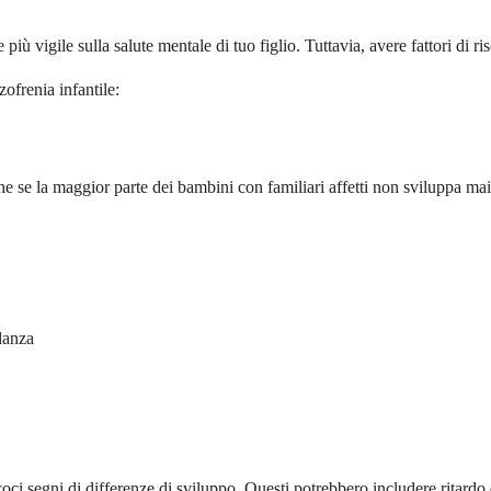
più vigile sulla salute mentale di tuo figlio. Tuttavia, avere fattori di r
zofrenia infantile:
e se la maggior parte dei bambini con familiari affetti non sviluppa mai 
danza
i segni di differenze di sviluppo. Questi potrebbero includere ritardo d