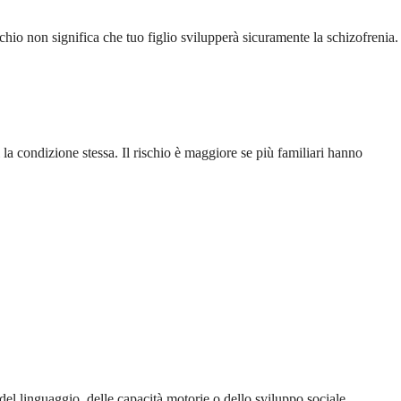
ischio non significa che tuo figlio svilupperà sicuramente la schizofrenia.
la condizione stessa. Il rischio è maggiore se più familiari hanno
el linguaggio, delle capacità motorie o dello sviluppo sociale.