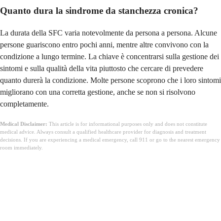
Quanto dura la sindrome da stanchezza cronica?
La durata della SFC varia notevolmente da persona a persona. Alcune
persone guariscono entro pochi anni, mentre altre convivono con la
condizione a lungo termine. La chiave è concentrarsi sulla gestione dei
sintomi e sulla qualità della vita piuttosto che cercare di prevedere
quanto durerà la condizione. Molte persone scoprono che i loro sintomi
migliorano con una corretta gestione, anche se non si risolvono
completamente.
Medical Disclaimer:
This article is for informational purposes only and does not constitute
medical advice. Always consult a qualified healthcare provider for diagnosis and treatment
decisions. If you are experiencing a medical emergency, call 911 or go to the nearest emergency
room immediately.