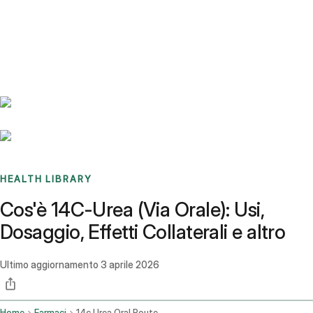
Benchmarks
Stories
FAQ
Sign up / Log in
HEALTH LIBRARY
Cos'è 14C-Urea (Via Orale): Usi,
Dosaggio, Effetti Collaterali e altro
Ultimo aggiornamento
3 aprile 2026
Home
Farmaci
14c Urea Oral Route