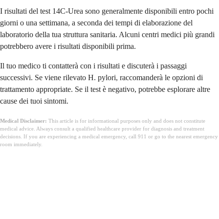
I risultati del test 14C-Urea sono generalmente disponibili entro pochi
giorni o una settimana, a seconda dei tempi di elaborazione del
laboratorio della tua struttura sanitaria. Alcuni centri medici più grandi
potrebbero avere i risultati disponibili prima.
Il tuo medico ti contatterà con i risultati e discuterà i passaggi
successivi. Se viene rilevato H. pylori, raccomanderà le opzioni di
trattamento appropriate. Se il test è negativo, potrebbe esplorare altre
cause dei tuoi sintomi.
Medical Disclaimer:
This article is for informational purposes only and does not constitute
medical advice. Always consult a qualified healthcare provider for diagnosis and treatment
decisions. If you are experiencing a medical emergency, call 911 or go to the nearest emergency
room immediately.