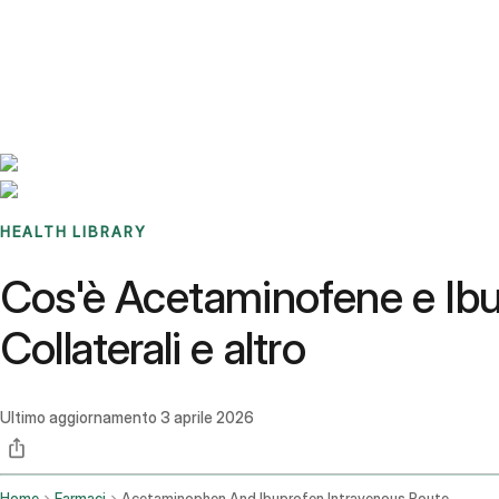
Benchmarks
Stories
FAQ
Sign up / Log in
HEALTH LIBRARY
Cos'è Acetaminofene e Ibup
Collaterali e altro
Ultimo aggiornamento
3 aprile 2026
Home
Farmaci
Acetaminophen And Ibuprofen Intravenous Route