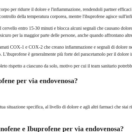
orpo per ridurre il dolore e l'infiammazione, rendendoli partner efficaci
il controllo della temperatura corporea, mentre l'ibuprofene agisce sull'i
cervello entro 15-30 minuti e blocca alcuni segnali che causano dolore
icuro per la maggior parte delle persone, anche quando affrontano altre
amati COX-1 e COX-2 che creano infiammazione e segnali di dolore nel 
. L'ibuprofene è generalmente più forte del paracetamolo per il dolore 
eto rispetto a ciascuno da solo, motivo per cui il team sanitario potrebb
fene per via endovenosa?
a situazione specifica, al livello di dolore e agli altri farmaci che stai
nofene e Ibuprofene per via endovenosa?