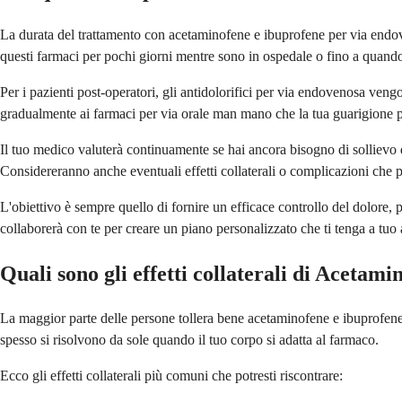
La durata del trattamento con acetaminofene e ibuprofene per via endove
questi farmaci per pochi giorni mentre sono in ospedale o fino a quando
Per i pazienti post-operatori, gli antidolorifici per via endovenosa veng
gradualmente ai farmaci per via orale man mano che la tua guarigione pr
Il tuo medico valuterà continuamente se hai ancora bisogno di sollievo da
Considereranno anche eventuali effetti collaterali o complicazioni che 
L'obiettivo è sempre quello di fornire un efficace controllo del dolore,
collaborerà con te per creare un piano personalizzato che ti tenga a tuo
Quali sono gli effetti collaterali di Aceta
La maggior parte delle persone tollera bene acetaminofene e ibuprofene
spesso si risolvono da sole quando il tuo corpo si adatta al farmaco.
Ecco gli effetti collaterali più comuni che potresti riscontrare: