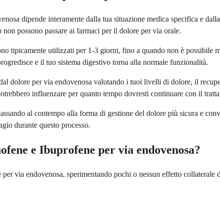
nosa dipende interamente dalla tua situazione medica specifica e dalla r
 non possono passare ai farmaci per il dolore per via orale.
ono tipicamente utilizzati per 1-3 giorni, fino a quando non è possibile 
ogredisce e il tuo sistema digestivo torna alla normale funzionalità.
l dolore per via endovenosa valutando i tuoi livelli di dolore, il recupe
potrebbero influenzare per quanto tempo dovresti continuare con il trat
 passando al contempo alla forma di gestione del dolore più sicura e conv
 agio durante questo processo.
minofene e Ibuprofene per via endovenosa?
 per via endovenosa, sperimentando pochi o nessun effetto collaterale d