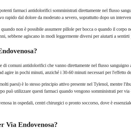
otenti farmaci antidolorifici somministrati direttamente nel flusso san
ievo rapido dal dolore da moderato a severo, soprattutto dopo un intervent
ari quando non è possibile assumere pillole per bocca o quando il corpo 
ni, sebbene agiscano in modi leggermente diversi per aiutarti a sentirti 
 Endovenosa?
e di comuni antidolorifici che vanno direttamente nel flusso sanguigno
 agire in pochi minuti, anziché i 30-60 minuti necessari per l'effetto del
ti paesi) è lo stesso principio attivo presente nel Tylenol, mentre l'i
 corpo può utilizzare questi farmaci quando vengono somministrati per vi
venosa in ospedali, centri chirurgici o pronto soccorso, dove è essenziale
per Via Endovenosa?