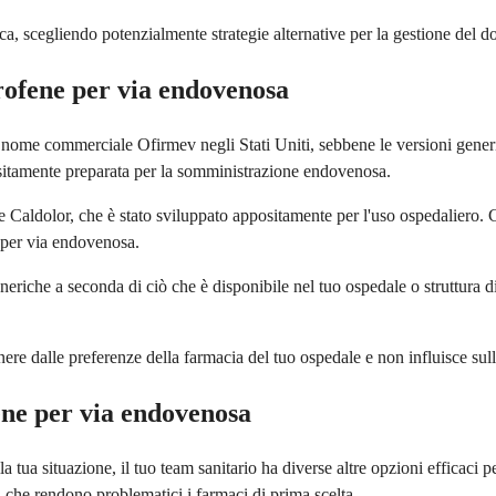
ifica, scegliendo potenzialmente strategie alternative per la gestione del 
ofene per via endovenosa
ome commerciale Ofirmev negli Stati Uniti, sebbene le versioni generi
ositamente preparata per la somministrazione endovenosa.
Caldolor, che è stato sviluppato appositamente per l'uso ospedaliero. C
 per via endovenosa.
riche a seconda di ciò che è disponibile nel tuo ospedale o struttura di 
 dalle preferenze della farmacia del tuo ospedale e non influisce sulla q
ene per via endovenosa
 tua situazione, il tuo team sanitario ha diverse altre opzioni efficaci p
 che rendono problematici i farmaci di prima scelta.