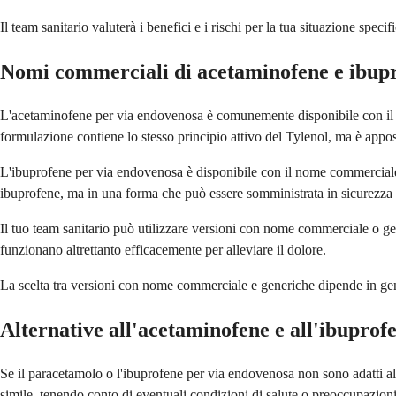
Il team sanitario valuterà i benefici e i rischi per la tua situazione spec
Nomi commerciali di acetaminofene e ibupr
L'acetaminofene per via endovenosa è comunemente disponibile con il n
formulazione contiene lo stesso principio attivo del Tylenol, ma è app
L'ibuprofene per via endovenosa è disponibile con il nome commerciale 
ibuprofene, ma in una forma che può essere somministrata in sicurezza
Il tuo team sanitario può utilizzare versioni con nome commerciale o gene
funzionano altrettanto efficacemente per alleviare il dolore.
La scelta tra versioni con nome commerciale e generiche dipende in genere
Alternative all'acetaminofene e all'ibuprof
Se il paracetamolo o l'ibuprofene per via endovenosa non sono adatti alla
simile, tenendo conto di eventuali condizioni di salute o preoccupazioni