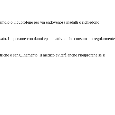
tamolo o l'ibuprofene per via endovenosa inadatti o richiedono
ssato. Le persone con danni epatici attivi o che consumano regolarmente
triche o sanguinamento. Il medico eviterà anche l'ibuprofene se si