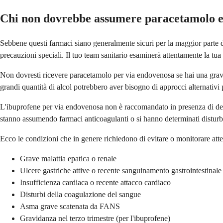
Chi non dovrebbe assumere paracetamolo e
Sebbene questi farmaci siano generalmente sicuri per la maggior parte d
precauzioni speciali. Il tuo team sanitario esaminerà attentamente la tua
Non dovresti ricevere paracetamolo per via endovenosa se hai una grave
grandi quantità di alcol potrebbero aver bisogno di approcci alternativi 
L'ibuprofene per via endovenosa non è raccomandato in presenza di deter
stanno assumendo farmaci anticoagulanti o si hanno determinati disturb
Ecco le condizioni che in genere richiedono di evitare o monitorare at
Grave malattia epatica o renale
Ulcere gastriche attive o recente sanguinamento gastrointestinale
Insufficienza cardiaca o recente attacco cardiaco
Disturbi della coagulazione del sangue
Asma grave scatenata da FANS
Gravidanza nel terzo trimestre (per l'ibuprofene)