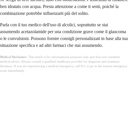
ben idratato con acqua. Presta attenzione a come ti senti, poiché la
combinazione potrebbe influenzarti più del solito.
Parla con il tuo medico dell'uso di alcolici, soprattutto se stai
assumendo acetazolamide per una condizione grave come il glaucoma
o le convulsioni. Possono fornire consigli personalizzati in base alla tua
situazione specifica e ad altri farmaci che stai assumendo.
Medical Disclaimer:
This article is for informational purposes only and does not constitute
medical advice. Always consult a qualified healthcare provider for diagnosis and treatment
decisions. If you are experiencing a medical emergency, call 911 or go to the nearest emergency
room immediately.