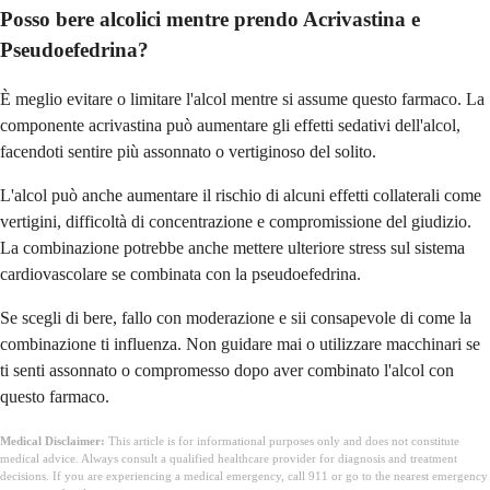
Posso bere alcolici mentre prendo Acrivastina e
Pseudoefedrina?
È meglio evitare o limitare l'alcol mentre si assume questo farmaco. La
componente acrivastina può aumentare gli effetti sedativi dell'alcol,
facendoti sentire più assonnato o vertiginoso del solito.
L'alcol può anche aumentare il rischio di alcuni effetti collaterali come
vertigini, difficoltà di concentrazione e compromissione del giudizio.
La combinazione potrebbe anche mettere ulteriore stress sul sistema
cardiovascolare se combinata con la pseudoefedrina.
Se scegli di bere, fallo con moderazione e sii consapevole di come la
combinazione ti influenza. Non guidare mai o utilizzare macchinari se
ti senti assonnato o compromesso dopo aver combinato l'alcol con
questo farmaco.
Medical Disclaimer:
This article is for informational purposes only and does not constitute
medical advice. Always consult a qualified healthcare provider for diagnosis and treatment
decisions. If you are experiencing a medical emergency, call 911 or go to the nearest emergency