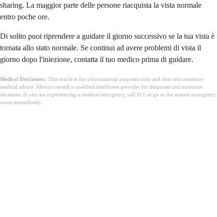
sharing. La maggior parte delle persone riacquista la vista normale
entro poche ore.
Di solito puoi riprendere a guidare il giorno successivo se la tua vista è
tornata allo stato normale. Se continui ad avere problemi di vista il
giorno dopo l'iniezione, contatta il tuo medico prima di guidare.
Medical Disclaimer:
This article is for informational purposes only and does not constitute
medical advice. Always consult a qualified healthcare provider for diagnosis and treatment
decisions. If you are experiencing a medical emergency, call 911 or go to the nearest emergency
room immediately.