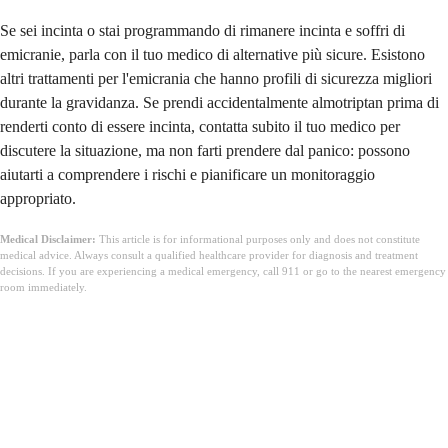
Se sei incinta o stai programmando di rimanere incinta e soffri di
emicranie, parla con il tuo medico di alternative più sicure. Esistono
altri trattamenti per l'emicrania che hanno profili di sicurezza migliori
durante la gravidanza. Se prendi accidentalmente almotriptan prima di
renderti conto di essere incinta, contatta subito il tuo medico per
discutere la situazione, ma non farti prendere dal panico: possono
aiutarti a comprendere i rischi e pianificare un monitoraggio
appropriato.
Medical Disclaimer:
This article is for informational purposes only and does not constitute
medical advice. Always consult a qualified healthcare provider for diagnosis and treatment
decisions. If you are experiencing a medical emergency, call 911 or go to the nearest emergency
room immediately.