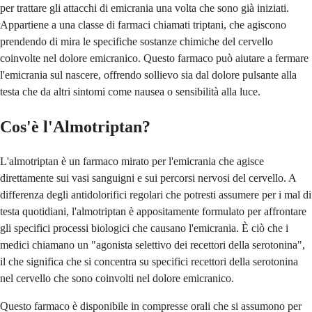
per trattare gli attacchi di emicrania una volta che sono già iniziati.
Appartiene a una classe di farmaci chiamati triptani, che agiscono
prendendo di mira le specifiche sostanze chimiche del cervello
coinvolte nel dolore emicranico. Questo farmaco può aiutare a fermare
l'emicrania sul nascere, offrendo sollievo sia dal dolore pulsante alla
testa che da altri sintomi come nausea o sensibilità alla luce.
Cos'è l'Almotriptan?
L'almotriptan è un farmaco mirato per l'emicrania che agisce
direttamente sui vasi sanguigni e sui percorsi nervosi del cervello. A
differenza degli antidolorifici regolari che potresti assumere per i mal di
testa quotidiani, l'almotriptan è appositamente formulato per affrontare
gli specifici processi biologici che causano l'emicrania. È ciò che i
medici chiamano un "agonista selettivo dei recettori della serotonina",
il che significa che si concentra su specifici recettori della serotonina
nel cervello che sono coinvolti nel dolore emicranico.
Questo farmaco è disponibile in compresse orali che si assumono per