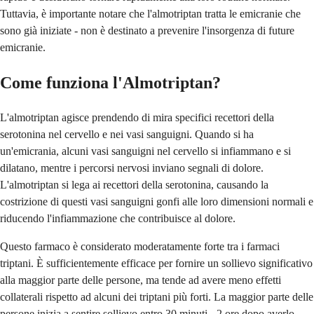
Tuttavia, è importante notare che l'almotriptan tratta le emicranie che
sono già iniziate - non è destinato a prevenire l'insorgenza di future
emicranie.
Come funziona l'Almotriptan?
L'almotriptan agisce prendendo di mira specifici recettori della
serotonina nel cervello e nei vasi sanguigni. Quando si ha
un'emicrania, alcuni vasi sanguigni nel cervello si infiammano e si
dilatano, mentre i percorsi nervosi inviano segnali di dolore.
L'almotriptan si lega ai recettori della serotonina, causando la
costrizione di questi vasi sanguigni gonfi alle loro dimensioni normali e
riducendo l'infiammazione che contribuisce al dolore.
Questo farmaco è considerato moderatamente forte tra i farmaci
triptani. È sufficientemente efficace per fornire un sollievo significativo
alla maggior parte delle persone, ma tende ad avere meno effetti
collaterali rispetto ad alcuni dei triptani più forti. La maggior parte delle
persone inizia a sentire sollievo entro 30 minuti - 2 ore dopo averlo