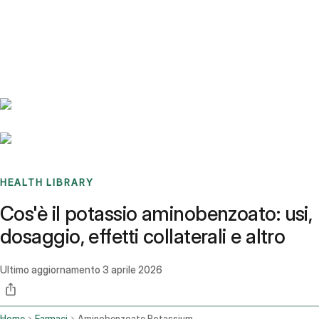
Benchmarks
Stories
FAQ
Sign up / Log in
HEALTH LIBRARY
Cos'è il potassio aminobenzoato: usi,
dosaggio, effetti collaterali e altro
Ultimo aggiornamento
3 aprile 2026
Home
Farmaci
Aminobenzoate Potassium Oral Route