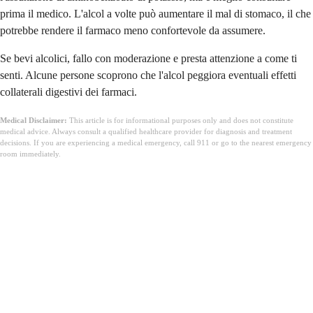
prima il medico. L'alcol a volte può aumentare il mal di stomaco, il che
potrebbe rendere il farmaco meno confortevole da assumere.
Se bevi alcolici, fallo con moderazione e presta attenzione a come ti
senti. Alcune persone scoprono che l'alcol peggiora eventuali effetti
collaterali digestivi dei farmaci.
Medical Disclaimer:
This article is for informational purposes only and does not constitute
medical advice. Always consult a qualified healthcare provider for diagnosis and treatment
decisions. If you are experiencing a medical emergency, call 911 or go to the nearest emergency
room immediately.