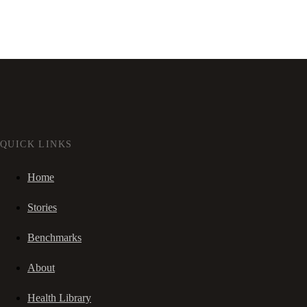
QUICK LINKS
Home
Stories
Benchmarks
About
Health Library