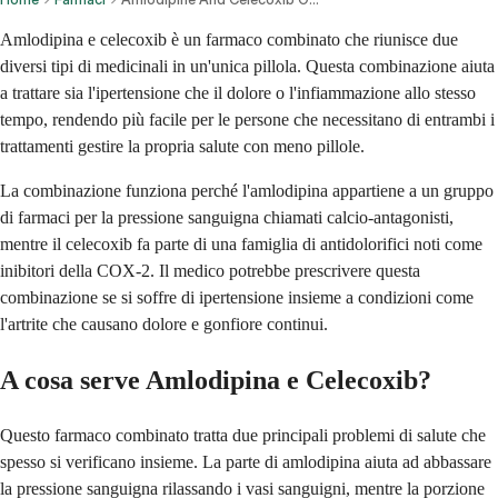
Amlodipina e celecoxib è un farmaco combinato che riunisce due
diversi tipi di medicinali in un'unica pillola. Questa combinazione aiuta
a trattare sia l'ipertensione che il dolore o l'infiammazione allo stesso
tempo, rendendo più facile per le persone che necessitano di entrambi i
trattamenti gestire la propria salute con meno pillole.
La combinazione funziona perché l'amlodipina appartiene a un gruppo
di farmaci per la pressione sanguigna chiamati calcio-antagonisti,
mentre il celecoxib fa parte di una famiglia di antidolorifici noti come
inibitori della COX-2. Il medico potrebbe prescrivere questa
combinazione se si soffre di ipertensione insieme a condizioni come
l'artrite che causano dolore e gonfiore continui.
A cosa serve Amlodipina e Celecoxib?
Questo farmaco combinato tratta due principali problemi di salute che
spesso si verificano insieme. La parte di amlodipina aiuta ad abbassare
la pressione sanguigna rilassando i vasi sanguigni, mentre la porzione