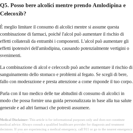
Q5. Posso bere alcolici mentre prendo Amlodipina e
Celecoxib?
È meglio limitare il consumo di alcolici mentre si assume questa
combinazione di farmaci, poiché l'alcol può aumentare il rischio di
effetti collaterali da entrambi i componenti. L'alcol può aumentare gli
effetti ipotensivi dell'amlodipina, causando potenzialmente vertigini o
svenimenti.
La combinazione di alcol e celecoxib può anche aumentare il rischio di
sanguinamento dello stomaco e problemi al fegato. Se scegli di bere,
fallo con moderazione e presta attenzione a come risponde il tuo corpo.
Parla con il tuo medico delle tue abitudini di consumo di alcolici in
modo che possa fornire una guida personalizzata in base alla tua salute
generale e ad altri farmaci che potresti assumere.
Medical Disclaimer:
This article is for informational purposes only and does not constitute
medical advice. Always consult a qualified healthcare provider for diagnosis and treatment
decisions. If you are experiencing a medical emergency, call 911 or go to the nearest emergency