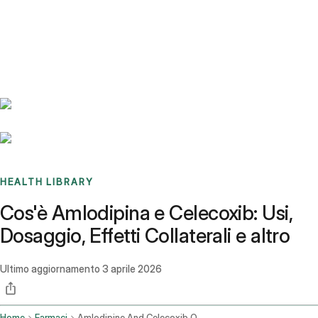
Benchmarks
Stories
FAQ
Sign up / Log in
HEALTH LIBRARY
Cos'è Amlodipina e Celecoxib: Usi,
Dosaggio, Effetti Collaterali e altro
Ultimo aggiornamento
3 aprile 2026
Home
Farmaci
Amlodipine And Celecoxib Oral Route