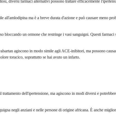
iosi, diversi farmaci alternativi possono trattare efficacemente l'ipertens
ile all'amlodipina ma è a breve durata d'azione e può causare meno proble
rso bloccando un ormone che restringe i vasi sanguigni. Questi farmaci s
il valsartan agiscono in modo simile agli ACE-inibitori, ma possono causar
lore toracico, soprattutto se hai avuto un infarto.
r il trattamento dell'ipertensione, ma agiscono in modi diversi e potrebb
guigna negli anziani e nelle persone di origine africana. È anche miglior