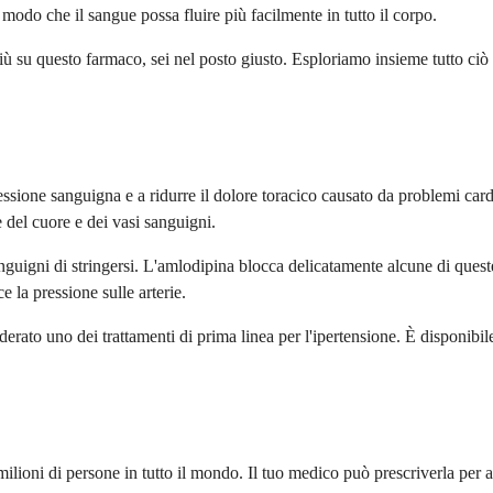
modo che il sangue possa fluire più facilmente in tutto il corpo.
 più su questo farmaco, sei nel posto giusto. Esploriamo insieme tutto ciò
sione sanguigna e a ridurre il dolore toracico causato da problemi cardia
e del cuore e dei vasi sanguigni.
uigni di stringersi. L'amlodipina blocca delicatamente alcune di queste 
e la pressione sulle arterie.
erato uno dei trattamenti di prima linea per l'ipertensione. È disponibi
lioni di persone in tutto il mondo. Il tuo medico può prescriverla per aiu