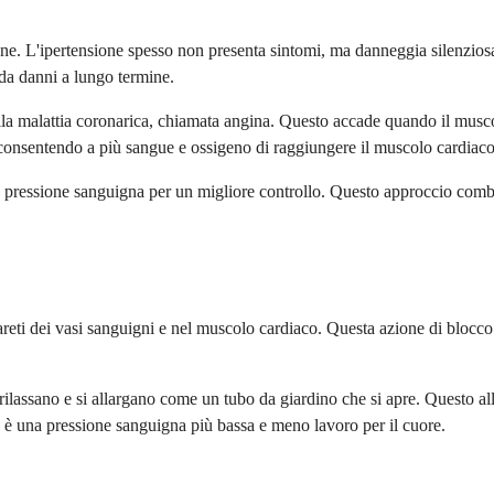
sione. L'ipertensione spesso non presenta sintomi, ma danneggia silenzio
i da danni a lungo termine.
dalla malattia coronarica, chiamata angina. Questo accade quando il mus
 consentendo a più sangue e ossigeno di raggiungere il muscolo cardiaco
 la pressione sanguigna per un migliore controllo. Questo approccio co
reti dei vasi sanguigni e nel muscolo cardiaco. Questa azione di blocco 
 rilassano e si allargano come un tubo da giardino che si apre. Questo a
to è una pressione sanguigna più bassa e meno lavoro per il cuore.