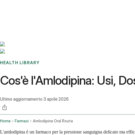
Benchmarks
Stories
FAQ
Sign up / Log in
HEALTH LIBRARY
Cos'è l'Amlodipina: Usi, Dosa
Ultimo aggiornamento
3 aprile 2026
Home
Farmaci
Amlodipine Oral Route
L'amlodipina è un farmaco per la pressione sanguigna delicato ma effi