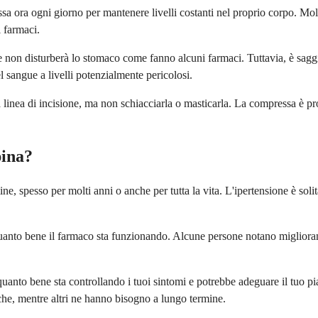
ssa ora ogni giorno per mantenere livelli costanti nel proprio corpo. Mo
i farmaci.
e non disturberà lo stomaco come fanno alcuni farmaci. Tuttavia, è sa
sangue a livelli potenzialmente pericolosi.
a linea di incisione, ma non schiacciarla o masticarla. La compressa è pr
pina?
, spesso per molti anni o anche per tutta la vita. L'ipertensione è sol
quanto bene il farmaco sta funzionando. Alcune persone notano migliora
quanto bene sta controllando i tuoi sintomi e potrebbe adeguare il tuo pi
e, mentre altri ne hanno bisogno a lungo termine.