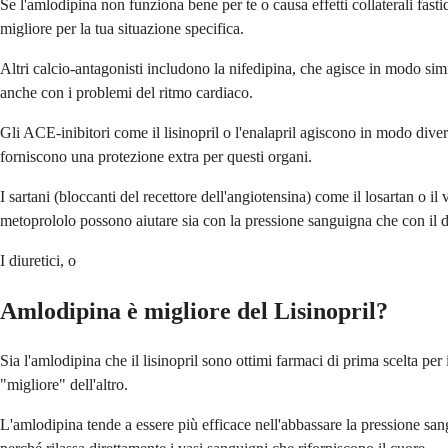
Se l'amlodipina non funziona bene per te o causa effetti collaterali fastid
migliore per la tua situazione specifica.
Altri calcio-antagonisti includono la nifedipina, che agisce in modo sim
anche con i problemi del ritmo cardiaco.
Gli ACE-inibitori come il lisinopril o l'enalapril agiscono in modo dive
forniscono una protezione extra per questi organi.
I sartani (bloccanti del recettore dell'angiotensina) come il losartan o 
metoprololo possono aiutare sia con la pressione sanguigna che con il do
I diuretici, o
Amlodipina è migliore del Lisinopril?
Sia l'amlodipina che il lisinopril sono ottimi farmaci di prima scelta pe
"migliore" dell'altro.
L'amlodipina tende a essere più efficace nell'abbassare la pressione san