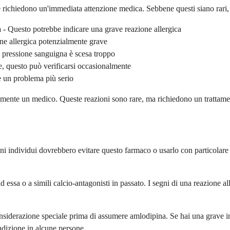
e richiedono un'immediata attenzione medica. Sebbene questi siano rari, 
a
- Questo potrebbe indicare una grave reazione allergica
ne allergica potenzialmente grave
a pressione sanguigna è scesa troppo
 questo può verificarsi occasionalmente
 un problema più serio
iatamente un medico. Queste reazioni sono rare, ma richiedono un trattam
ni individui dovrebbero evitare questo farmaco o usarlo con particolare 
ssa o a simili calcio-antagonisti in passato. I segni di una reazione all
siderazione speciale prima di assumere amlodipina. Se hai una grave in
dizione in alcune persone.