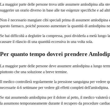
La maggior parte delle persone trova utile assumere amlodipina alla ste
suggerire un orario diverso in base alle tue esigenze specifiche e ad altr
Non è necessario mangiare cibi speciali prima di assumere amlodipina 
questo farmaco, poiché possono aumentare la quantità di amlodipina nel 
Se hai difficoltà a deglutire la compressa, puoi dividerla a metà lungo l
causare il rilascio di una quantità eccessiva in una volta sola.
Per quanto tempo dovrei prendere Amlodi
La maggior parte delle persone deve assumere amlodipina a lungo termine
piuttosto che una soluzione a breve termine.
Il medico controllerà regolarmente la pressione sanguigna per vedere 
necessarie 4-6 settimane per vedere gli effetti completi dell'amlodipina.
Se stai assumendo amlodipina per il dolore al petto, il medico valuterà 
la assumono temporaneamente durante il recupero da procedure cardiach