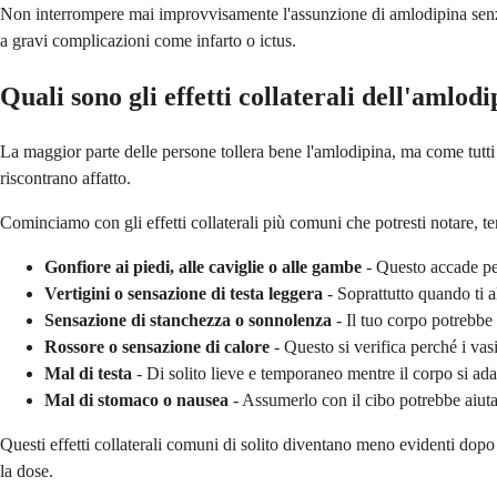
Non interrompere mai improvvisamente l'assunzione di amlodipina senza
a gravi complicazioni come infarto o ictus.
Quali sono gli effetti collaterali dell'amlod
La maggior parte delle persone tollera bene l'amlodipina, ma come tutti i
riscontrano affatto.
Cominciamo con gli effetti collaterali più comuni che potresti notare, t
Gonfiore ai piedi, alle caviglie o alle gambe
- Questo accade per
Vertigini o sensazione di testa leggera
- Soprattutto quando ti a
Sensazione di stanchezza o sonnolenza
- Il tuo corpo potrebbe
Rossore o sensazione di calore
- Questo si verifica perché i vas
Mal di testa
- Di solito lieve e temporaneo mentre il corpo si ada
Mal di stomaco o nausea
- Assumerlo con il cibo potrebbe aiutar
Questi effetti collaterali comuni di solito diventano meno evidenti dopo
la dose.