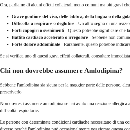
Ora, parliamo di alcuni effetti collaterali meno comuni ma più gravi ch
Grave gonfiore del viso, delle labbra, della lingua o della gol
Difficoltà a respirare o deglutire
- Un altro segno di una reazio
Forti capogiri o svenimenti
- Questo potrebbe significare che l
Battito cardiaco accelerato o irregolare
- Sebbene non comune,
Forte dolore addominale
- Raramente, questo potrebbe indicare
Se si verifica uno di questi gravi effetti collaterali, consultare immed
Chi non dovrebbe assumere Amlodipina?
Sebbene l'amlodipina sia sicura per la maggior parte delle persone, alcu
prescriverlo.
Non dovresti assumere amlodipina se hai avuto una reazione allergica ad e
difficoltà respiratorie.
Le persone con determinate condizioni cardiache necessitano di una con
diverso perché l'amlodipina può occasionalmente peggiorare questa con