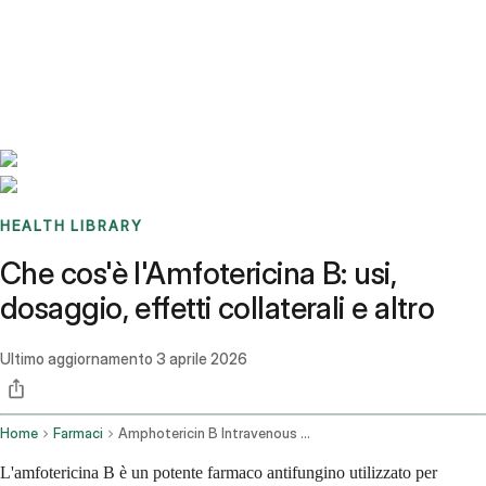
Benchmarks
Stories
FAQ
Sign up / Log in
HEALTH LIBRARY
Che cos'è l'Amfotericina B: usi,
dosaggio, effetti collaterali e altro
Ultimo aggiornamento
3 aprile 2026
Home
Farmaci
Amphotericin B Intravenous Route Injection Route
L'amfotericina B è un potente farmaco antifungino utilizzato per