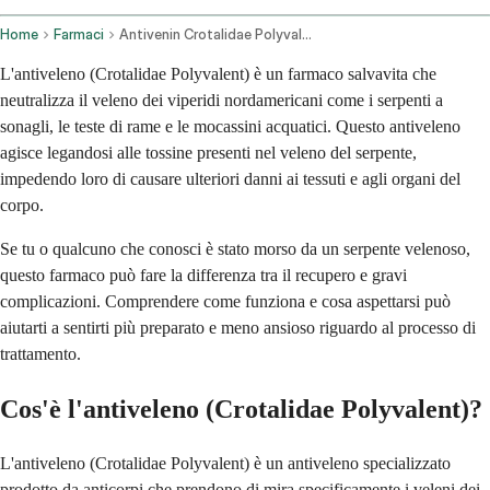
Home
Farmaci
Antivenin Crotalidae Polyvalent Injection Route
L'antiveleno (Crotalidae Polyvalent) è un farmaco salvavita che
neutralizza il veleno dei viperidi nordamericani come i serpenti a
sonagli, le teste di rame e le mocassini acquatici. Questo antiveleno
agisce legandosi alle tossine presenti nel veleno del serpente,
impedendo loro di causare ulteriori danni ai tessuti e agli organi del
corpo.
Se tu o qualcuno che conosci è stato morso da un serpente velenoso,
questo farmaco può fare la differenza tra il recupero e gravi
complicazioni. Comprendere come funziona e cosa aspettarsi può
aiutarti a sentirti più preparato e meno ansioso riguardo al processo di
trattamento.
Cos'è l'antiveleno (Crotalidae Polyvalent)?
L'antiveleno (Crotalidae Polyvalent) è un antiveleno specializzato
prodotto da anticorpi che prendono di mira specificamente i veleni dei