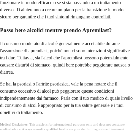
funzionare in modo efficace o se si sta passando a un trattamento
diverso. Ti aiuteranno a creare un piano per la transizione in modo
sicuro per garantire che i tuoi sintomi rimangano controllati.
Posso bere alcolici mentre prendo Apremilast?
Il consumo moderato di alcol è generalmente accettabile durante
l'assunzione di apremilast, poiché non ci sono interazioni significative
tra i due. Tuttavia, sia l'alcol che l'apremilast possono potenzialmente
causare disturbi di stomaco, quindi bere potrebbe peggiorare nausea o
diarrea.
Se hai la psoriasi o l'artrite psoriasica, vale la pena notare che il
consumo eccessivo di alcol può peggiorare queste condizioni
indipendentemente dal farmaco. Parla con il tuo medico di quale livello
di consumo di alcol è appropriato per la tua salute generale e i tuoi
obiettivi di trattamento.
Medical Disclaimer:
This article is for informational purposes only and does not constitute
medical advice. Always consult a qualified healthcare provider for diagnosis and treatment