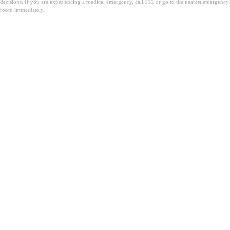
decisions. If you are experiencing a medical emergency, call 911 or go to the nearest emergency
room immediately.