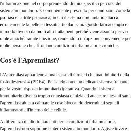
l'infiammazione nel corpo prendendo di mira specifici percorsi del
sistema immunitario. È comunemente prescritto per condizioni come la
psoriasi e l'artrite psoriasica, in cui il sistema immunitario attacca
erroneamente la pelle e i tessuti articolari sani. Questo farmaco agisce
in modo diverso da molti altri trattamenti perché viene assunto per via
orale anziché tramite iniezione, rendendolo un'opzione conveniente per
molte persone che affrontano condizioni infiammatorie croniche.
Cos'è l'Apremilast?
L'Apremilast appartiene a una classe di farmaci chiamati inibitori della
fosfodiesterasi 4 (PDE4). Pensatelo come un delicato sistema frenante
per la vostra risposta immunitaria iperattiva. Quando il sistema
immunitario diventa troppo entusiasta e inizia ad attaccare i tessuti sani,
l'apremilast aiuta a calmare le cose bloccando determinati segnali
infiammatori all'interno delle cellule.
A differenza di altri trattamenti per le condizioni infiammatorie,
l'apremilast non sopprime l'intero sistema immunitario. Agisce invece