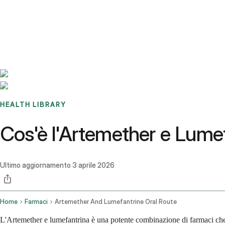
Benchmarks
Stories
FAQ
Sign up / Log in
HEALTH LIBRARY
Cos'è l'Artemether e Lumefan
Ultimo aggiornamento
3 aprile 2026
Home
Farmaci
Artemether And Lumefantrine Oral Route
L'Artemether e lumefantrina è una potente combinazione di farmaci che c