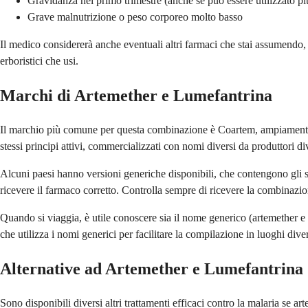
Gravidanza nel primo trimestre (anche se può essere utilizzato più
Grave malnutrizione o peso corporeo molto basso
Il medico considererà anche eventuali altri farmaci che stai assumendo, 
erboristici che usi.
Marchi di Artemether e Lumefantrina
Il marchio più comune per questa combinazione è Coartem, ampiamente d
stessi principi attivi, commercializzati con nomi diversi da produttori di
Alcuni paesi hanno versioni generiche disponibili, che contengono gli ste
ricevere il farmaco corretto. Controlla sempre di ricevere la combinazio
Quando si viaggia, è utile conoscere sia il nome generico (artemether e
che utilizza i nomi generici per facilitare la compilazione in luoghi diver
Alternative ad Artemether e Lumefantrina
Sono disponibili diversi altri trattamenti efficaci contro la malaria se a