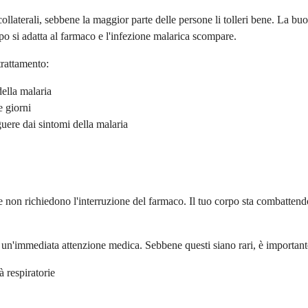
llaterali, sebbene la maggior parte delle persone li tolleri bene. La buona
rpo si adatta al farmaco e l'infezione malarica scompare.
 trattamento:
della malaria
e giorni
guere dai sintomi della malaria
 e non richiedono l'interruzione del farmaco. Il tuo corpo sta combattend
o un'immediata attenzione medica. Sebbene questi siano rari, è important
à respiratorie