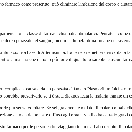
to farmaco come prescritto, può eliminare l'infezione dal corpo e aiutare
rtiene a una classe di farmaci chiamati antimalarici. Pensatela come un
cidere i parassiti nel sangue, mentre la lumefantrina rimane nel sistema 
inazione a base di Artemisinina. La parte artemether deriva dalla fami
ontro la malaria che è molto più forte di quanto lo sarebbe ciascun farm
non complicata causata da un parassita chiamato Plasmodium falciparum. 
co potrebbe prescriverlo se ti è stata diagnosticata la malaria tramite un
tenerle giù senza vomitare. Se sei gravemente malato di malaria o hai d
ione da malaria non si è diffusa agli organi vitali o ha causato gravi 
sto farmaco per le persone che viaggiano in aree ad alto rischio di mala