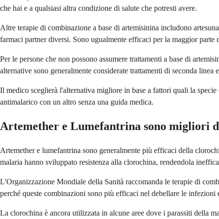
che hai e a qualsiasi altra condizione di salute che potresti avere.
Altre terapie di combinazione a base di artemisinina includono artesun
farmaci partner diversi. Sono ugualmente efficaci per la maggior parte del
Per le persone che non possono assumere trattamenti a base di artemisini
alternative sono generalmente considerate trattamenti di seconda linea e 
Il medico sceglierà l'alternativa migliore in base a fattori quali la speci
antimalarico con un altro senza una guida medica.
Artemether e Lumefantrina sono migliori d
Artemether e lumefantrina sono generalmente più efficaci della clorochina
malaria hanno sviluppato resistenza alla clorochina, rendendola ineffic
L'Organizzazione Mondiale della Sanità raccomanda le terapie di combin
perché queste combinazioni sono più efficaci nel debellare le infezioni e
La clorochina è ancora utilizzata in alcune aree dove i parassiti della ma