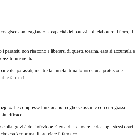
 agisce danneggiando la capacità del parassita di elaborare il ferro, il
parassiti non riescono a liberarsi di questa tossina, essa si accumula e
rassiti rimanenti.
rte dei parassiti, mentre la lumefantrina fornisce una protezione
i due farmaci.
 meglio. Le compresse funzionano meglio se assunte con cibi grassi
più efficace.
e alla gravità dell'infezione. Cerca di assumere le dosi agli stessi orari
ualche cracker prima di prendere il farmaco.