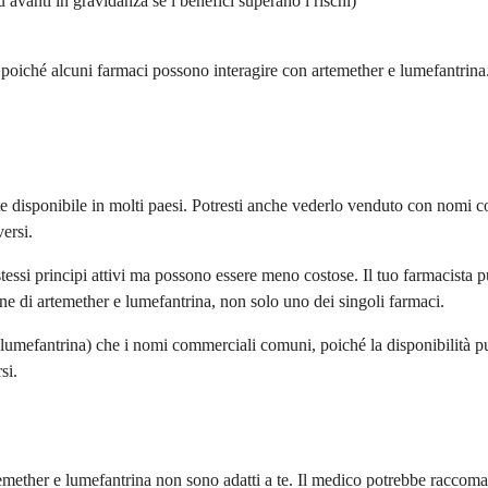
 avanti in gravidanza se i benefici superano i rischi)
poiché alcuni farmaci possono interagire con artemether e lumefantrina. 
isponibile in molti paesi. Potresti anche vederlo venduto con nomi com
versi.
ssi principi attivi ma possono essere meno costose. Il tuo farmacista può
ne di artemether e lumefantrina, non solo uno dei singoli farmaci.
 lumefantrina) che i nomi commerciali comuni, poiché la disponibilità pu
si.
rtemether e lumefantrina non sono adatti a te. Il medico potrebbe raccoman