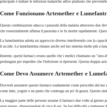
principale è trattare le infezioni malariche attive piuttosto che prevenirle
Come Funzionano Artemether e Lumefantr
Questa combinazione attacca i parassiti della malaria attraverso due dive
che essenzialmente affama il parassita e lo fa morire rapidamente. Quest
La lumefantrina adotta un approccio diverso interferendo con la capacità
li uccide. La lumefantrina rimane anche nel tuo sistema molto più a lun
Insieme, questi farmaci creano quello che i medici chiamano un "uno-due
prolungata per impedire che l'infezione si ripresenti. Questa doppia azio
Come Devo Assumere Artemether e Lumefa
Dovresti assumere questo farmaco esattamente come prescritto dal tuo me
come latte, yogurt o un pasto che contenga un po' di grassi. Questo aiut
La maggior parte delle persone assume il farmaco due volte al giorno per t
ogni giorno, distanziandole di circa 8 ore. Se hai difficoltà a trattenere