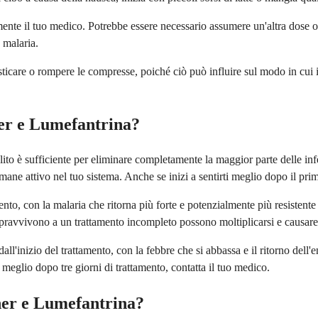
ente il tuo medico. Potrebbe essere necessario assumere un'altra dose o
a malaria.
are o rompere le compresse, poiché ciò può influire sul modo in cui il f
er e Lumefantrina?
 solito è sufficiente per eliminare completamente la maggior parte delle in
rimane attivo nel tuo sistema. Anche se inizi a sentirti meglio dopo il p
ento, con la malaria che ritorna più forte e potenzialmente più resistente
sopravvivono a un trattamento incompleto possono moltiplicarsi e causare
'inizio del trattamento, con la febbre che si abbassa e il ritorno dell'e
e meglio dopo tre giorni di trattamento, contatta il tuo medico.
ther e Lumefantrina?