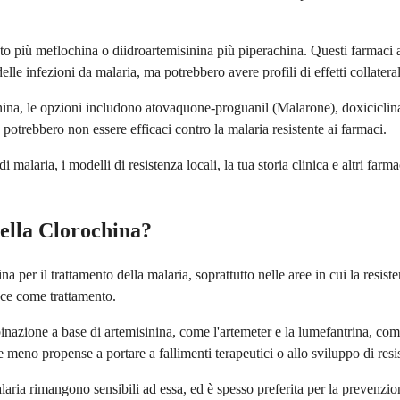
ato più meflochina o diidroartemisinina più piperachina. Questi farmaci
le infezioni da malaria, ma potrebbero avere profili di effetti collateral
na, le opzioni includono atovaquone-proguanil (Malarone), doxiciclina o,
potrebbero non essere efficaci contro la malaria resistente ai farmaci.
e di malaria, i modelli di resistenza locali, la tua storia clinica e altri 
ella Clorochina?
 per il trattamento della malaria, soprattutto nelle aree in cui la resist
ace come trattamento.
azione a base di artemisinina, come l'artemeter e la lumefantrina, come
 meno propense a portare a fallimenti terapeutici o allo sviluppo di resi
laria rimangono sensibili ad essa, ed è spesso preferita per la prevenzion