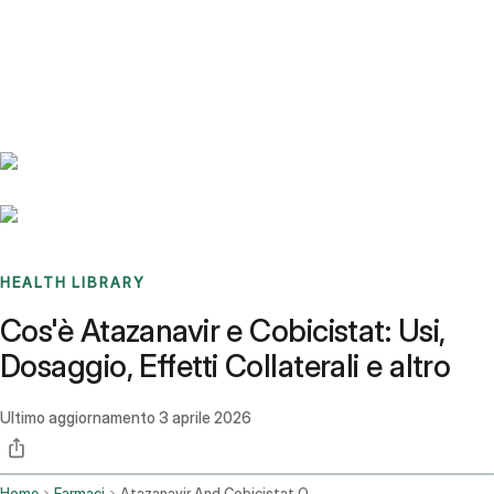
Benchmarks
Stories
FAQ
Sign up / Log in
HEALTH LIBRARY
Cos'è Atazanavir e Cobicistat: Usi,
Dosaggio, Effetti Collaterali e altro
Ultimo aggiornamento
3 aprile 2026
Home
Farmaci
Atazanavir And Cobicistat Oral Route