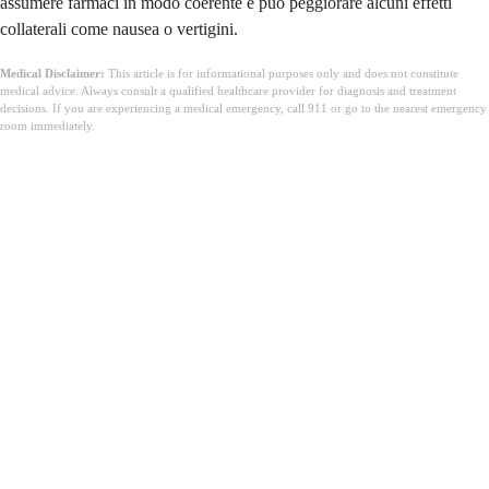
assumere farmaci in modo coerente e può peggiorare alcuni effetti
collaterali come nausea o vertigini.
Medical Disclaimer:
This article is for informational purposes only and does not constitute
medical advice. Always consult a qualified healthcare provider for diagnosis and treatment
decisions. If you are experiencing a medical emergency, call 911 or go to the nearest emergency
room immediately.