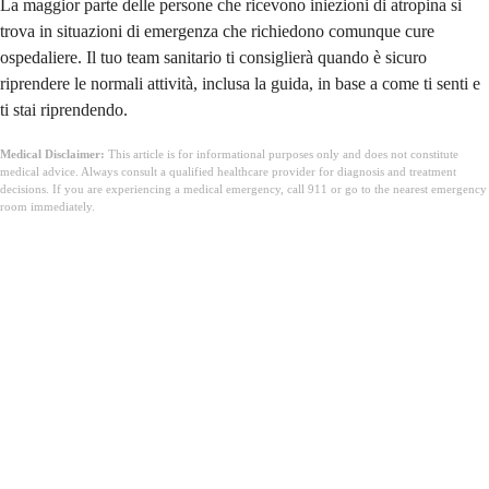
La maggior parte delle persone che ricevono iniezioni di atropina si
trova in situazioni di emergenza che richiedono comunque cure
ospedaliere. Il tuo team sanitario ti consiglierà quando è sicuro
riprendere le normali attività, inclusa la guida, in base a come ti senti e
ti stai riprendendo.
Medical Disclaimer:
This article is for informational purposes only and does not constitute
medical advice. Always consult a qualified healthcare provider for diagnosis and treatment
decisions. If you are experiencing a medical emergency, call 911 or go to the nearest emergency
room immediately.