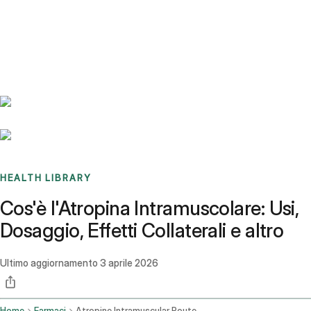
Benchmarks
Stories
FAQ
Sign up / Log in
HEALTH LIBRARY
Cos'è l'Atropina Intramuscolare: Usi,
Dosaggio, Effetti Collaterali e altro
Ultimo aggiornamento
3 aprile 2026
Home
Farmaci
Atropine Intramuscular Route