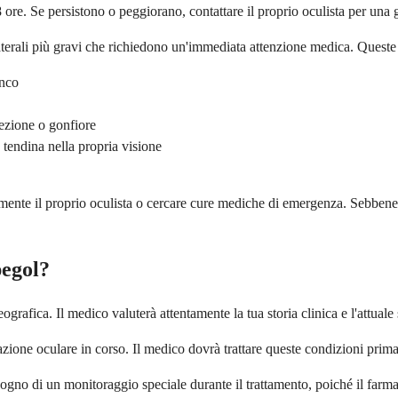
48 ore. Se persistono o peggiorano, contattare il proprio oculista per una 
aterali più gravi che richiedono un'immediata attenzione medica. Quest
anco
ezione o gonfiore
 tendina nella propria visione
diatamente il proprio oculista o cercare cure mediche di emergenza. Sebb
egol?
ografica. Il medico valuterà attentamente la tua storia clinica e l'attual
ione oculare in corso. Il medico dovrà trattare queste condizioni prima
o di un monitoraggio speciale durante il trattamento, poiché il farmaco