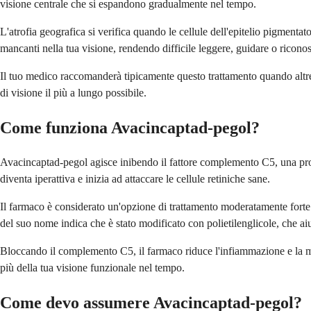
visione centrale che si espandono gradualmente nel tempo.
L'atrofia geografica si verifica quando le cellule dell'epitelio pigmen
mancanti nella tua visione, rendendo difficile leggere, guidare o riconos
Il tuo medico raccomanderà tipicamente questo trattamento quando altre
di visione il più a lungo possibile.
Come funziona Avacincaptad-pegol?
Avacincaptad-pegol agisce inibendo il fattore complemento C5, una prot
diventa iperattiva e inizia ad attaccare le cellule retiniche sane.
Il farmaco è considerato un'opzione di trattamento moderatamente forte 
del suo nome indica che è stato modificato con polietilenglicole, che aiu
Bloccando il complemento C5, il farmaco riduce l'infiammazione e la mor
più della tua visione funzionale nel tempo.
Come devo assumere Avacincaptad-pegol?