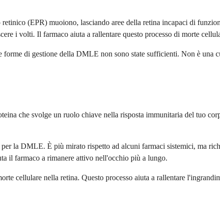
tato retinico (EPR) muoiono, lasciando aree della retina incapaci di fu
cere i volti. Il farmaco aiuta a rallentare questo processo di morte cell
 forme di gestione della DMLE non sono state sufficienti. Non è una cur
eina che svolge un ruolo chiave nella risposta immunitaria del tuo cor
per la DMLE. È più mirato rispetto ad alcuni farmaci sistemici, ma richi
ta il farmaco a rimanere attivo nell'occhio più a lungo.
te cellulare nella retina. Questo processo aiuta a rallentare l'ingrandi