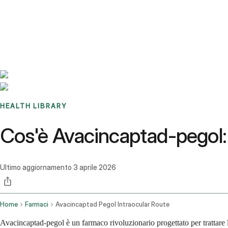
Benchmarks
Stories
FAQ
Sign up / Log in
HEALTH LIBRARY
Cos'è Avacincaptad-pegol: Us
Ultimo aggiornamento
3 aprile 2026
Home
Farmaci
Avacincaptad Pegol Intraocular Route
Avacincaptad-pegol è un farmaco rivoluzionario progettato per trattare