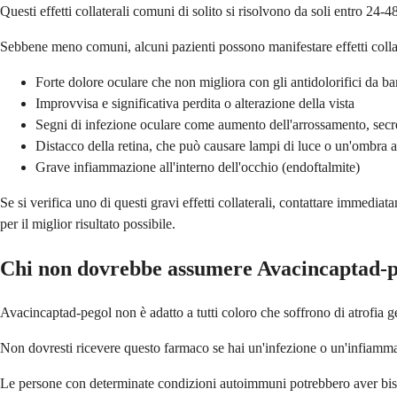
Questi effetti collaterali comuni di solito si risolvono da soli entro 24-
Sebbene meno comuni, alcuni pazienti possono manifestare effetti coll
Forte dolore oculare che non migliora con gli antidolorifici da b
Improvvisa e significativa perdita o alterazione della vista
Segni di infezione oculare come aumento dell'arrossamento, secr
Distacco della retina, che può causare lampi di luce o un'ombra a
Grave infiammazione all'interno dell'occhio (endoftalmite)
Se si verifica uno di questi gravi effetti collaterali, contattare imme
per il miglior risultato possibile.
Chi non dovrebbe assumere Avacincaptad-p
Avacincaptad-pegol non è adatto a tutti coloro che soffrono di atrofia ge
Non dovresti ricevere questo farmaco se hai un'infezione o un'infiammaz
Le persone con determinate condizioni autoimmuni potrebbero aver bisogn