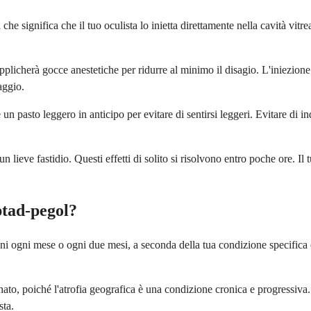
che significa che il tuo oculista lo inietta direttamente nella cavità vi
 applicherà gocce anestetiche per ridurre al minimo il disagio. L'iniezio
aggio.
 pasto leggero in anticipo per evitare di sentirsi leggeri. Evitare di ind
 lieve fastidio. Questi effetti di solito si risolvono entro poche ore. Il 
tad-pegol?
 ogni mese o ogni due mesi, a seconda della tua condizione specifica e d
ato, poiché l'atrofia geografica è una condizione cronica e progressiva. 
sta.