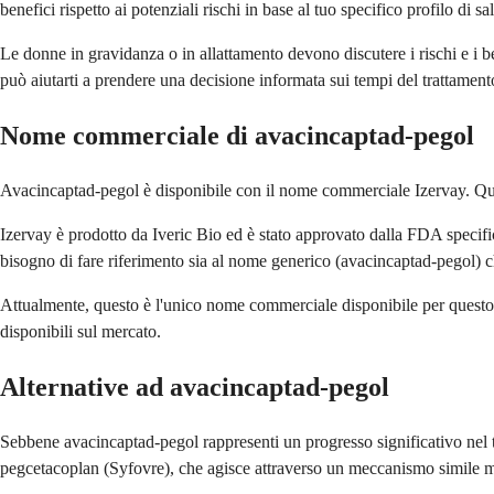
benefici rispetto ai potenziali rischi in base al tuo specifico profilo di sa
Le donne in gravidanza o in allattamento devono discutere i rischi e i b
può aiutarti a prendere una decisione informata sui tempi del trattament
Nome commerciale di avacincaptad-pegol
Avacincaptad-pegol è disponibile con il nome commerciale Izervay. Que
Izervay è prodotto da Iveric Bio ed è stato approvato dalla FDA specifi
bisogno di fare riferimento sia al nome generico (avacincaptad-pegol) 
Attualmente, questo è l'unico nome commerciale disponibile per questo 
disponibili sul mercato.
Alternative ad avacincaptad-pegol
Sebbene avacincaptad-pegol rappresenti un progresso significativo nel tr
pegcetacoplan (Syfovre), che agisce attraverso un meccanismo simile ma