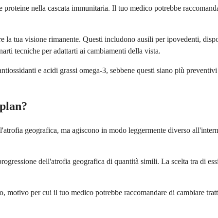
roteine nella cascata immunitaria. Il tuo medico potrebbe raccomandare l'
re la tua visione rimanente. Questi includono ausili per ipovedenti, disp
narti tecniche per adattarti ai cambiamenti della vista.
antiossidanti e acidi grassi omega-3, sebbene questi siano più preventiv
oplan?
 l'atrofia geografica, ma agiscono in modo leggermente diverso all'inte
ogressione dell'atrofia geografica di quantità simili. La scelta tra di es
o, motivo per cui il tuo medico potrebbe raccomandare di cambiare tratta