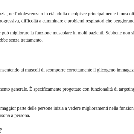
zia, nell'adolescenza o in età adulta e colpisce principalmente i muscoli 
ogressiva, difficoltà a camminare e problemi respiratori che peggioran
e può migliorare la funzione muscolare in molti pazienti. Sebbene non sia
ebbe senza trattamento.
onsentendo ai muscoli di scomporre correttamente il glicogeno immagazzin
mento generale. È specificamente progettato con funzionalità di targetin
ggior parte delle persone inizia a vedere miglioramenti nella funzione e
ersona a persona.
?