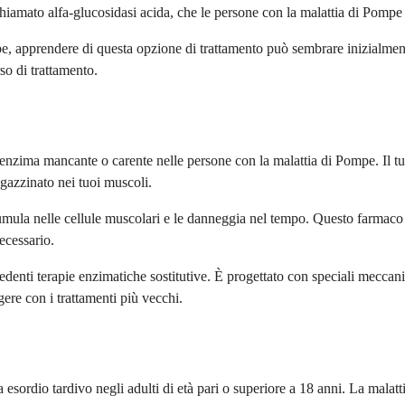
chiamato alfa-glucosidasi acida, che le persone con la malattia di Pomp
ompe, apprendere di questa opzione di trattamento può sembrare inizialm
rso di trattamento.
l'enzima mancante o carente nelle persone con la malattia di Pompe. Il
azzinato nei tuoi muscoli.
mula nelle cellule muscolari e le danneggia nel tempo. Questo farmaco
ecessario.
edenti terapie enzimatiche sostitutive. È progettato con speciali meccani
ngere con i trattamenti più vecchi.
 a esordio tardivo negli adulti di età pari o superiore a 18 anni. La mal