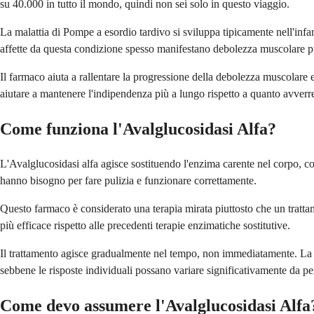
su 40.000 in tutto il mondo, quindi non sei solo in questo viaggio.
La malattia di Pompe a esordio tardivo si sviluppa tipicamente nell'infan
affette da questa condizione spesso manifestano debolezza muscolare pr
Il farmaco aiuta a rallentare la progressione della debolezza muscolare 
aiutare a mantenere l'indipendenza più a lungo rispetto a quanto avverr
Come funziona l'Avalglucosidasi Alfa?
L'Avalglucosidasi alfa agisce sostituendo l'enzima carente nel corpo, c
hanno bisogno per fare pulizia e funzionare correttamente.
Questo farmaco è considerato una terapia mirata piuttosto che un tratta
più efficace rispetto alle precedenti terapie enzimatiche sostitutive.
Il trattamento agisce gradualmente nel tempo, non immediatamente. La ma
sebbene le risposte individuali possano variare significativamente da p
Come devo assumere l'Avalglucosidasi Alfa