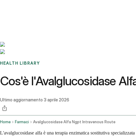
Benchmarks
Stories
FAQ
Sign up / Log in
HEALTH LIBRARY
Cos'è l'Avalglucosidase Alfa:
Ultimo aggiornamento
3 aprile 2026
Home
Farmaci
Avalglucosidase Alfa Ngpt Intravenous Route
L'avalglucosidase alfa è una terapia enzimatica sostitutiva specializzat