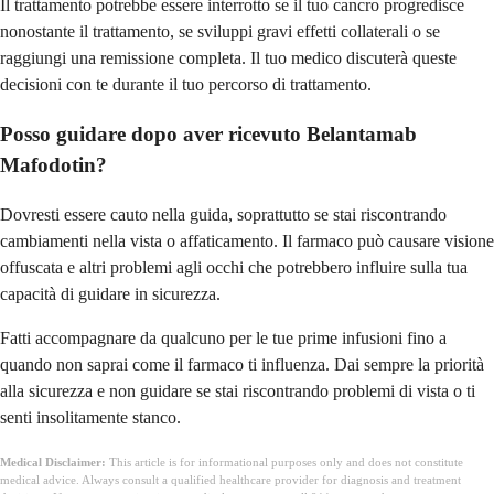
Il trattamento potrebbe essere interrotto se il tuo cancro progredisce
nonostante il trattamento, se sviluppi gravi effetti collaterali o se
raggiungi una remissione completa. Il tuo medico discuterà queste
decisioni con te durante il tuo percorso di trattamento.
Posso guidare dopo aver ricevuto Belantamab
Mafodotin?
Dovresti essere cauto nella guida, soprattutto se stai riscontrando
cambiamenti nella vista o affaticamento. Il farmaco può causare visione
offuscata e altri problemi agli occhi che potrebbero influire sulla tua
capacità di guidare in sicurezza.
Fatti accompagnare da qualcuno per le tue prime infusioni fino a
quando non saprai come il farmaco ti influenza. Dai sempre la priorità
alla sicurezza e non guidare se stai riscontrando problemi di vista o ti
senti insolitamente stanco.
Medical Disclaimer:
This article is for informational purposes only and does not constitute
medical advice. Always consult a qualified healthcare provider for diagnosis and treatment