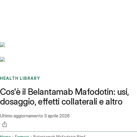
Benchmarks
Stories
FAQ
Sign up / Log in
HEALTH LIBRARY
Cos'è il Belantamab Mafodotin: usi,
dosaggio, effetti collaterali e altro
Ultimo aggiornamento
3 aprile 2026
Home
Farmaci
Belantamab Mafodotin Blmf Intravenous Route