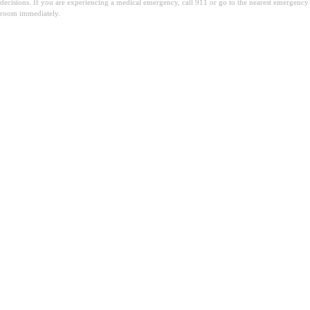
decisions. If you are experiencing a medical emergency, call 911 or go to the nearest emergency
room immediately.