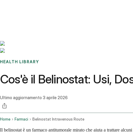
Benchmarks
Stories
FAQ
Sign up / Log in
HEALTH LIBRARY
Cos'è il Belinostat: Usi, Dos
Ultimo aggiornamento
3 aprile 2026
Home
Farmaci
Belinostat Intravenous Route
Il belinostat è un farmaco antitumorale mirato che aiuta a trattare alcu