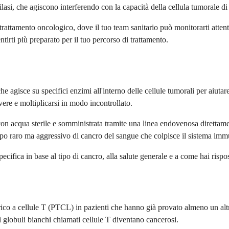
lasi, che agiscono interferendo con la capacità della cellula tumorale di
rattamento oncologico, dove il tuo team sanitario può monitorarti attent
ntirti più preparato per il tuo percorso di trattamento.
 agisce su specifici enzimi all'interno delle cellule tumorali per aiutare
vere e moltiplicarsi in modo incontrollato.
con acqua sterile e somministrata tramite una linea endovenosa direttam
 tipo raro ma aggressivo di cancro del sangue che colpisce il sistema imm
pecifica in base al tipo di cancro, alla salute generale e a come hai rispos
riferico a cellule T (PTCL) in pazienti che hanno già provato almeno un 
 globuli bianchi chiamati cellule T diventano cancerosi.