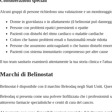
Considerazioni speciali
Alcuni gruppi di persone richiedono una valutazione e un monitoraggio p
Donne in gravidanza o in allattamento (il belinostat può danneggi
Persone con problemi epatici preesistenti o epatite
Pazienti con disturbi del ritmo cardiaco o malattie cardiache
Coloro che hanno problemi renali o funzionalità renale ridotta
Persone che assumono anticoagulanti o che hanno disturbi emorr
Pazienti con sistema immunitario compromesso per altre cause
Il tuo team sanitario esaminerà attentamente la tua storia clinica e l'attu
Marchi di Belinostat
Belinostat è disponibile con il marchio Beleodaq negli Stati Uniti. Que
Beleodaq si presenta come una polvere liofilizzata che i professionisti 
attraverso farmacie specialistiche e centri di cura del cancro.