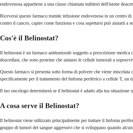
endovenosa appartiene a una classe chiamata inibitori dell'istone deaceti
Riceverai questo farmaco tramite infusione endovenosa in un centro di t
contro il cancro, capire come funziona e cosa aspettarsi può aiutarti a se
Cos'è il Belinostat?
Il belinostat è un farmaco antitumorale soggetto a prescrizione medica che
deacetilasi, che sono proteine che aiutano le cellule tumorali a sopravvi
Questo farmaco si presenta sotto forma di polvere che viene miscelata 
specificamente per il trattamento del linfoma periferico a cellule T, un
Il tuo oncologo determinerà se il belinostat è adatto alla tua situazione s
A cosa serve il Belinostat?
Il belinostat viene utilizzato principalmente per trattare il linfoma pe
gruppo di tumori del sangue aggressivi che si sviluppano quando alcuni