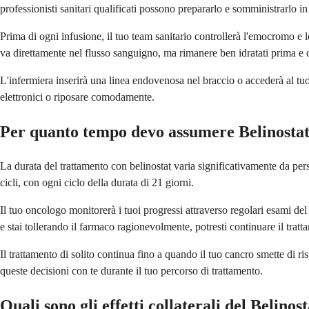
professionisti sanitari qualificati possono prepararlo e somministrarlo in
Prima di ogni infusione, il tuo team sanitario controllerà l'emocromo e lo
va direttamente nel flusso sanguigno, ma rimanere ben idratati prima e d
L'infermiera inserirà una linea endovenosa nel braccio o accederà al tuo 
elettronici o riposare comodamente.
Per quanto tempo devo assumere Belinosta
La durata del trattamento con belinostat varia significativamente da per
cicli, con ogni ciclo della durata di 21 giorni.
Il tuo oncologo monitorerà i tuoi progressi attraverso regolari esami de
e stai tollerando il farmaco ragionevolmente, potresti continuare il tratt
Il trattamento di solito continua fino a quando il tuo cancro smette di ris
queste decisioni con te durante il tuo percorso di trattamento.
Quali sono gli effetti collaterali del Belinos