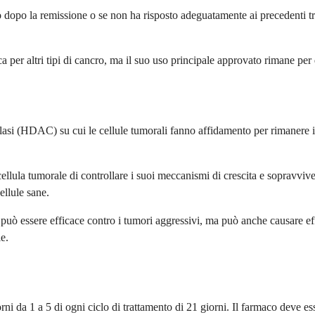
to dopo la remissione o se non ha risposto adeguatamente ai precedenti 
ca per altri tipi di cancro, ma il suo uso principale approvato rimane per
ilasi (HDAC) su cui le cellule tumorali fanno affidamento per rimanere in
ellula tumorale di controllare i suoi meccanismi di crescita e sopravvive
ellule sane.
ò essere efficace contro i tumori aggressivi, ma può anche causare effetti
le.
ni da 1 a 5 di ogni ciclo di trattamento di 21 giorni. Il farmaco deve e