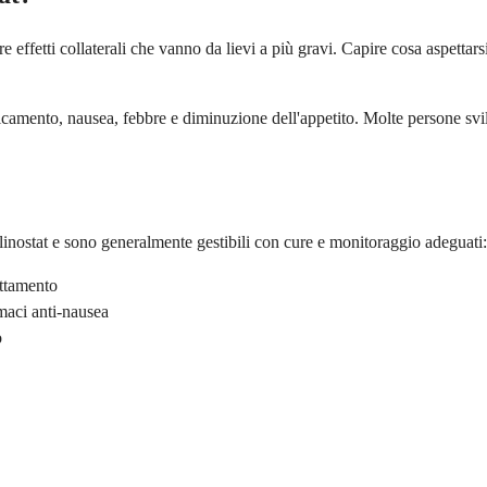
 effetti collaterali che vanno da lievi a più gravi. Capire cosa aspettars
faticamento, nausea, febbre e diminuzione dell'appetito. Molte persone s
elinostat e sono generalmente gestibili con cure e monitoraggio adeguati:
attamento
maci anti-nausea
o