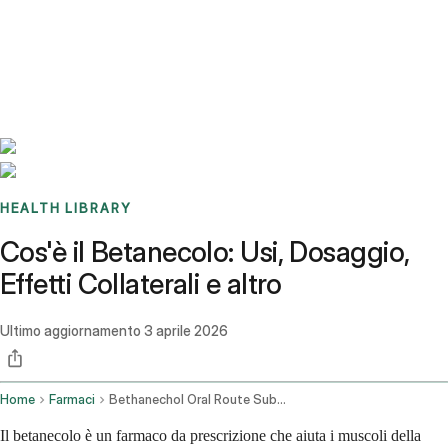
Benchmarks
Stories
FAQ
Sign up / Log in
HEALTH LIBRARY
Cos'è il Betanecolo: Usi, Dosaggio,
Effetti Collaterali e altro
Ultimo aggiornamento
3 aprile 2026
Home
Farmaci
Bethanechol Oral Route Subcutaneous Route
Il betanecolo è un farmaco da prescrizione che aiuta i muscoli della