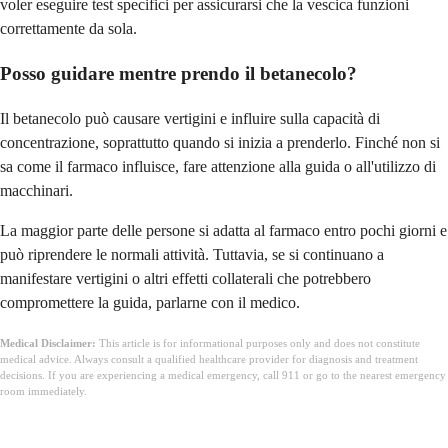
voler eseguire test specifici per assicurarsi che la vescica funzioni
correttamente da sola.
Posso guidare mentre prendo il betanecolo?
Il betanecolo può causare vertigini e influire sulla capacità di
concentrazione, soprattutto quando si inizia a prenderlo. Finché non si
sa come il farmaco influisce, fare attenzione alla guida o all'utilizzo di
macchinari.
La maggior parte delle persone si adatta al farmaco entro pochi giorni e
può riprendere le normali attività. Tuttavia, se si continuano a
manifestare vertigini o altri effetti collaterali che potrebbero
compromettere la guida, parlarne con il medico.
Medical Disclaimer:
This article is for informational purposes only and does not constitute
medical advice. Always consult a qualified healthcare provider for diagnosis and treatment
decisions. If you are experiencing a medical emergency, call 911 or go to the nearest emergency
room immediately.