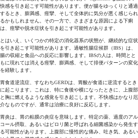
快感を引き起こす可能性があります。便が腸をゆっくりと通過
するとき、膨満感、痙攣、そして全体的に気分が悪く感じられ
るかもしれません。その一方で、さまざまな原因による下痢
は、痙攣や脱水症状を引き起こす可能性があります。
とはいえ、いくつかの特定の消化器系の状態が、継続的な症状
を引き起こす可能性があります。過敏性腸症候群（IBS）は、
腸の収縮と食品への反応に影響します。IBSの人は、時間とと
もに現れては消える痙攣、膨満感、そして排便パターンの変化
を経験します。
胃食道逆流症、すなわちGERDは、胃酸が食道に逆流するとき
に起こります。これは、特に食後や横になったときに、上腹部
と胸に燃えるような感覚を引き起こします。不快感はかなり厄
介なものですが、通常は治療に良好に反応します。
胃炎は、胃の粘膜の炎症を意味します。特定の薬、過度のアル
コール摂取、あるいはピロリ菌と呼ばれる細菌感染から発生す
る可能性があります。上腹部に慢性的な痛み、吐き気、あるい