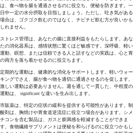
は、食べ物を腸を通過させるのに役立ち、便秘を防ぎます。一
日中一定の水分摂取を目指しましょう。ただし、吐き気がある
場合は、ゴクゴク飲むのではなく、チビチビ飲む方が良いかも
しれません。
ストレス管理は、あなたの腸に直接利益をもたらします。あな
たの消化器系は、感情状態に驚くほど敏感です。深呼吸、軽い
運動、瞑想、または信頼できる人と話すなどの実践は、心と胃
の両方を落ち着かせるのに役立ちます。
定期的な運動は、健康的な消化をサポートします。軽いウォー
キングでさえ、腸が食べ物を適切に通過させるのを促します。
激しい運動は必要ありません。週を通して一貫した、中程度の
運動は、 significant な違いを生み出します。
市販薬は、特定の症状の緩和を提供する可能性があります。制
酸剤は、胸焼けや胃食道逆流症に役立つ場合があります。シメ
チコンを含む製品は、ガスと膨満感を軽減することができま
す。食物繊維サプリメントは便秘を和らげるのに役立つかもし