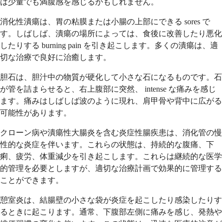
は少量でも満腹感を感じるかもしれません。
消化性潰瘍は、胃の粘膜または小腸の上部にできる sores で
す。しばしば、潰瘍の場所によっては、食後に改善したり悪化
したりする burning pain を引き起こします。多くの潰瘍は、適
切な治療で良好に治癒します。
胆石は、胆汁中の物質が硬化して小さな石になるものです。石
が管を詰まらせると、右上腹部に突然、 intense な痛みを感じ
ます。痛みはしばしば波のように現れ、肩甲骨や背中に広がる
可能性があります。
クローン病や潰瘍性大腸炎を含む炎症性腸疾患は、消化管の慢
性的な炎症を伴います。これらの状態は、持続的な腹痛、下
痢、疲労、体重減少を引き起こします。これらは継続的な医学
的管理を必要としますが、適切な治療計画で効果的に管理する
ことができます。
憩室炎は、結腸壁の小さな袋が炎症を起こしたり感染したりす
るときに起こります。通常、下腹部左側に痛みを感じ、発熱や