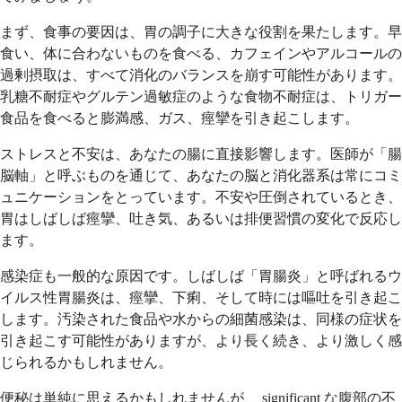
まず、食事の要因は、胃の調子に大きな役割を果たします。早
食い、体に合わないものを食べる、カフェインやアルコールの
過剰摂取は、すべて消化のバランスを崩す可能性があります。
乳糖不耐症やグルテン過敏症のような食物不耐症は、トリガー
食品を食べると膨満感、ガス、痙攣を引き起こします。
ストレスと不安は、あなたの腸に直接影響します。医師が「腸
脳軸」と呼ぶものを通じて、あなたの脳と消化器系は常にコミ
ュニケーションをとっています。不安や圧倒されているとき、
胃はしばしば痙攣、吐き気、あるいは排便習慣の変化で反応し
ます。
感染症も一般的な原因です。しばしば「胃腸炎」と呼ばれるウ
イルス性胃腸炎は、痙攣、下痢、そして時には嘔吐を引き起こ
します。汚染された食品や水からの細菌感染は、同様の症状を
引き起こす可能性がありますが、より長く続き、より激しく感
じられるかもしれません。
便秘は単純に思えるかもしれませんが、 significant な腹部の不