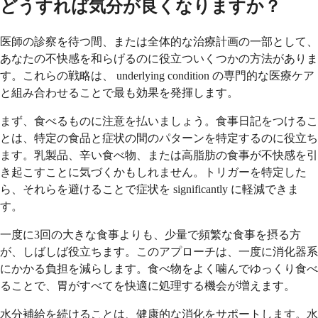
どうすれば気分が良くなりますか？
医師の診察を待つ間、または全体的な治療計画の一部として、
あなたの不快感を和らげるのに役立ついくつかの方法がありま
す。これらの戦略は、 underlying condition の専門的な医療ケア
と組み合わせることで最も効果を発揮します。
まず、食べるものに注意を払いましょう。食事日記をつけるこ
とは、特定の食品と症状の間のパターンを特定するのに役立ち
ます。乳製品、辛い食べ物、または高脂肪の食事が不快感を引
き起こすことに気づくかもしれません。トリガーを特定した
ら、それらを避けることで症状を significantly に軽減できま
す。
一度に3回の大きな食事よりも、少量で頻繁な食事を摂る方
が、しばしば役立ちます。このアプローチは、一度に消化器系
にかかる負担を減らします。食べ物をよく噛んでゆっくり食べ
ることで、胃がすべてを快適に処理する機会が増えます。
水分補給を続けることは、健康的な消化をサポートします。水