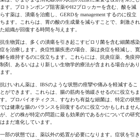
ます。プロトンポンプ阻害薬やH2ブロッカーを含む、酸を減
らす薬は、潰瘍を治癒し、GERDを management するのに役立
ちます。これらは、胃の酸の生成量を減らすことで、刺激され
た組織が回復する時間を与えます。
抗生物質は、多くの潰瘍を引き起こすピロリ菌を含む細菌感染
症を治療します。炎症性腸疾患の場合、薬は炎症を軽減し、寛
解を維持するのに役立ちます。これらには、抗炎症薬、免疫抑
制剤、あるいはより新しい生物学的療法が含まれる場合があり
ます。
抗けいれん薬は、IBSのような状態の痙攣や痛みを軽減するこ
とができます。これらは、腸の筋肉を弛緩させるのに役立ちま
す。プロバイオティクス、すなわち有益な細菌は、特定の状態
では健康な腸のバランスを回復するのに役立つかもしれません
が、どの株が特定の問題に最も効果的であるかについての研究
はまだ進化しています。
一部の状態では、薬以外の処置が必要になります。症状を引き