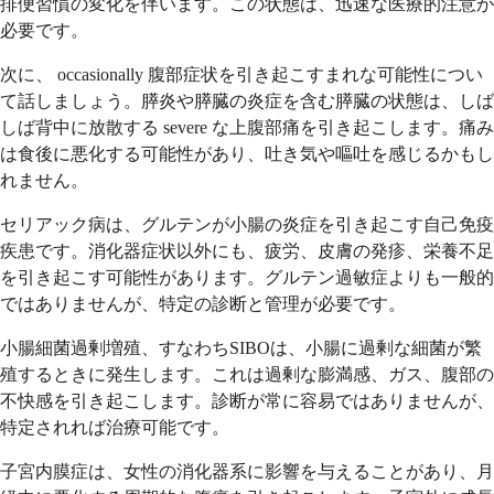
排便習慣の変化を伴います。この状態は、迅速な医療的注意が
必要です。
次に、 occasionally 腹部症状を引き起こすまれな可能性につい
て話しましょう。膵炎や膵臓の炎症を含む膵臓の状態は、しば
しば背中に放散する severe な上腹部痛を引き起こします。痛み
は食後に悪化する可能性があり、吐き気や嘔吐を感じるかもし
れません。
セリアック病は、グルテンが小腸の炎症を引き起こす自己免疫
疾患です。消化器症状以外にも、疲労、皮膚の発疹、栄養不足
を引き起こす可能性があります。グルテン過敏症よりも一般的
ではありませんが、特定の診断と管理が必要です。
小腸細菌過剰増殖、すなわちSIBOは、小腸に過剰な細菌が繁
殖するときに発生します。これは過剰な膨満感、ガス、腹部の
不快感を引き起こします。診断が常に容易ではありませんが、
特定されれば治療可能です。
子宮内膜症は、女性の消化器系に影響を与えることがあり、月