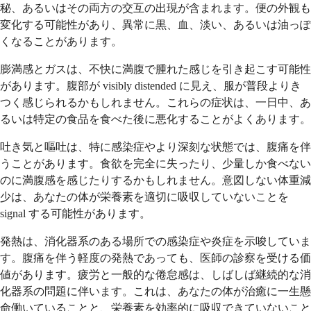
秘、あるいはその両方の交互の出現が含まれます。便の外観も
変化する可能性があり、異常に黒、血、淡い、あるいは油っぽ
くなることがあります。
膨満感とガスは、不快に満腹で腫れた感じを引き起こす可能性
があります。腹部が visibly distended に見え、服が普段よりき
つく感じられるかもしれません。これらの症状は、一日中、あ
るいは特定の食品を食べた後に悪化することがよくあります。
吐き気と嘔吐は、特に感染症やより深刻な状態では、腹痛を伴
うことがあります。食欲を完全に失ったり、少量しか食べない
のに満腹感を感じたりするかもしれません。意図しない体重減
少は、あなたの体が栄養素を適切に吸収していないことを
signal する可能性があります。
発熱は、消化器系のある場所での感染症や炎症を示唆していま
す。腹痛を伴う軽度の発熱であっても、医師の診察を受ける価
値があります。疲労と一般的な倦怠感は、しばしば継続的な消
化器系の問題に伴います。これは、あなたの体が治癒に一生懸
命働いていることと、栄養素を効率的に吸収できていないこと