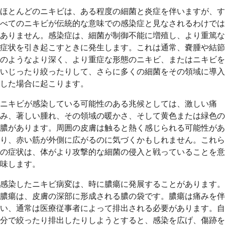
ほとんどのニキビは、ある程度の細菌と炎症を伴いますが、す
べてのニキビが伝統的な意味での感染症と見なされるわけでは
ありません。感染症は、細菌が制御不能に増殖し、より重篤な
症状を引き起こすときに発生します。これは通常、嚢腫や結節
のようなより深く、より重症な形態のニキビ、またはニキビを
いじったり絞ったりして、さらに多くの細菌をその領域に導入
した場合に起こります。
ニキビが感染している可能性のある兆候としては、激しい痛
み、著しい腫れ、その領域の暖かさ、そして黄色または緑色の
膿があります。周囲の皮膚は触ると熱く感じられる可能性があ
り、赤い筋が外側に広がるのに気づくかもしれません。これら
の症状は、体がより攻撃的な細菌の侵入と戦っていることを意
味します。
感染したニキビ病変は、時に膿瘍に発展することがあります。
膿瘍は、皮膚の深部に形成される膿の袋です。膿瘍は痛みを伴
い、通常は医療従事者によって排出される必要があります。自
分で絞ったり排出したりしようとすると、感染を広げ、傷跡を