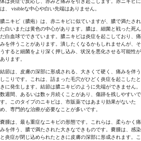
体は炎症で反応し、赤みと痛みを引き起こします。赤ニキビに
は、 visibleな中心や白い先端はありません。
膿ニキビ（膿疱）は、赤ニキビに似ていますが、膿で満たされ
た白いまたは黄色の中心があります。膿は、細菌と戦った死ん
だ白血球でできています。膿ニキビは炎症を起こしており、痛
みを伴うことがあります。潰したくなるかもしれませんが、そ
うすると細菌をより深く押し込み、状況を悪化させる可能性が
あります。
結節は、皮膚の深部に形成される、大きくて硬く、痛みを伴う
しこりです。これは、詰まった毛穴がひどく炎症を起こしたと
きに発生します。結節は膿ニキビのように先端ができません。
数週間、あるいは数ヶ月続くことがあり、傷跡を残しやすいで
す。このタイプのニキビは、市販薬ではあまり効果がないた
め、専門的な治療が必要なことが多いです。
嚢腫は、最も重症なニキビの形態です。これらは、柔らかく痛
みを伴う、膿で満たされた大きなできものです。嚢腫は、感染
と炎症が閉じ込められたときに皮膚の深部に形成されます。こ