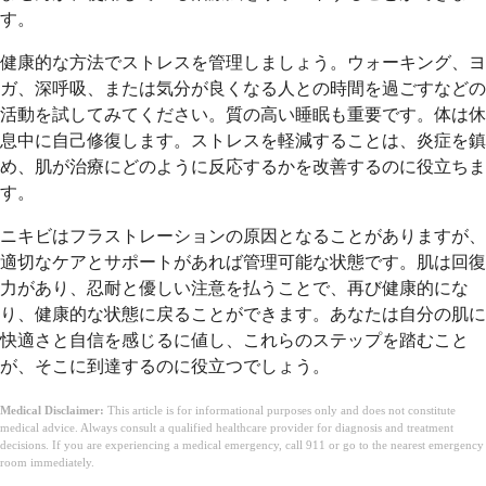
す。
健康的な方法でストレスを管理しましょう。ウォーキング、ヨ
ガ、深呼吸、または気分が良くなる人との時間を過ごすなどの
活動を試してみてください。質の高い睡眠も重要です。体は休
息中に自己修復します。ストレスを軽減することは、炎症を鎮
め、肌が治療にどのように反応するかを改善するのに役立ちま
す。
ニキビはフラストレーションの原因となることがありますが、
適切なケアとサポートがあれば管理可能な状態です。肌は回復
力があり、忍耐と優しい注意を払うことで、再び健康的にな
り、健康的な状態に戻ることができます。あなたは自分の肌に
快適さと自信を感じるに値し、これらのステップを踏むこと
が、そこに到達するのに役立つでしょう。
Medical Disclaimer:
This article is for informational purposes only and does not constitute
medical advice. Always consult a qualified healthcare provider for diagnosis and treatment
decisions. If you are experiencing a medical emergency, call 911 or go to the nearest emergency
room immediately.