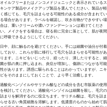
オイルフリーまたはノンコメドジェニックと表示されているス
キンケア製品やメイクアップ製品を選んでください。製品が軽
く感じても、毛穴を詰まらせる可能性のある成分が含まれてい
る場合があります。ラベルを確認し、吹き出物ができやすい場
合は、重いクリームや濃いファンデーションは避けてくださ
い。メイクをする場合は、寝る前に完全に落として、肌が夜間
に呼吸できるようにしてください。
日中、顔に触るのを避けてください。手には細菌や油分が付着
しており、これらが肌に移行して毛穴を詰まらせる可能性があ
ります。ニキビをいじったり、絞ったり、潰したりすると、細
菌が肌の奥に押し込まれ、炎症が増加し、傷跡につながる可能
性があります。誘惑に駆られることはわかっていますが、ニキ
ビをそのままにしておくことで、より早く治癒します。
過酸化ベンゾイルやサリチル酸などの成分を含む市販薬の使用
を検討してください。過酸化ベンゾイルは細菌を殺し、毛穴の
詰まりを解消するのに役立ちます。サリチル酸は、毛穴を詰ま
らせる古い角質細胞を溶解します。低濃度のものから始めて肌