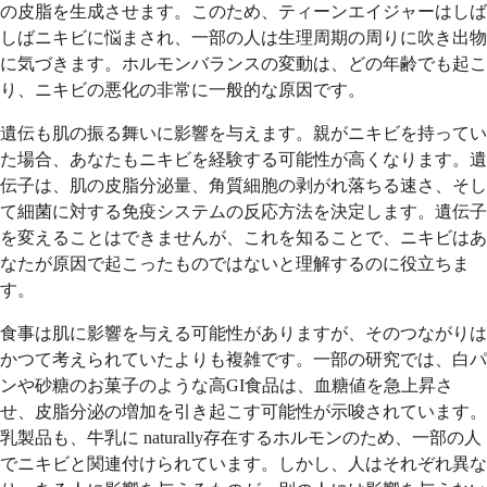
の皮脂を生成させます。このため、ティーンエイジャーはしば
しばニキビに悩まされ、一部の人は生理周期の周りに吹き出物
に気づきます。ホルモンバランスの変動は、どの年齢でも起こ
り、ニキビの悪化の非常に一般的な原因です。
遺伝も肌の振る舞いに影響を与えます。親がニキビを持ってい
た場合、あなたもニキビを経験する可能性が高くなります。遺
伝子は、肌の皮脂分泌量、角質細胞の剥がれ落ちる速さ、そし
て細菌に対する免疫システムの反応方法を決定します。遺伝子
を変えることはできませんが、これを知ることで、ニキビはあ
なたが原因で起こったものではないと理解するのに役立ちま
す。
食事は肌に影響を与える可能性がありますが、そのつながりは
かつて考えられていたよりも複雑です。一部の研究では、白パ
ンや砂糖のお菓子のような高GI食品は、血糖値を急上昇さ
せ、皮脂分泌の増加を引き起こす可能性が示唆されています。
乳製品も、牛乳に naturally存在するホルモンのため、一部の人
でニキビと関連付けられています。しかし、人はそれぞれ異な