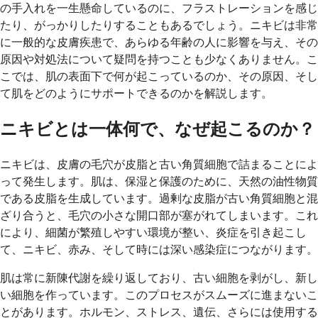
の手入れを一生懸命しているのに、フラストレーションを感じ
たり、がっかりしたりすることもあるでしょう。ニキビは非常
に一般的な皮膚疾患で、あらゆる年齢の人に影響を与え、その
原因や対処法について疑問を持つことも少なくありません。こ
こでは、肌の表面下で何が起こっているのか、その原因、そし
て肌をどのようにサポートできるのかを解説します。
ニキビとは一体何で、なぜ起こるのか？
ニキビは、皮膚の毛穴が皮脂と古い角質細胞で詰まることによ
って発生します。肌は、保湿と保護のために、天然の油性物質
である皮脂を生成しています。過剰な皮脂が古い角質細胞と混
ざり合うと、毛穴の小さな開口部が塞がれてしまいます。これ
により、細菌が繁殖しやすい環境が整い、炎症を引き起こし
て、ニキビ、赤み、そして時には深い感染症につながります。
肌は常に新陳代謝を繰り返しており、古い細胞を剥がし、新し
い細胞を作っています。このプロセスがスムーズに進まないこ
とがあります。ホルモン、ストレス、遺伝、さらには使用する