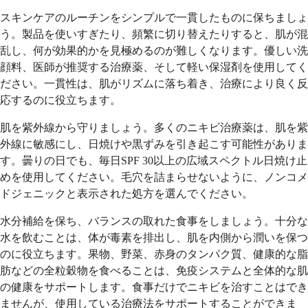
スキンケアのルーチンをシンプルで一貫したものに保ちましょ
う。製品を使いすぎたり、頻繁に切り替えたりすると、肌が混
乱し、何が効果的かを見極めるのが難しくなります。優しい洗
顔料、医師が推奨する治療薬、そして軽い保湿剤を使用してく
ださい。一貫性は、肌がリズムに落ち着き、治療により良く反
応するのに役立ちます。
肌を紫外線から守りましょう。多くのニキビ治療薬は、肌を紫
外線に敏感にし、日焼けや黒ずみを引き起こす可能性がありま
す。曇りの日でも、毎日SPF 30以上の広域スペクトル日焼け止
めを使用してください。毛穴を詰まらせないように、ノンコメ
ドジェニックと表示された処方を選んでください。
水分補給を保ち、バランスの取れた食事をしましょう。十分な
水を飲むことは、体が毒素を排出し、肌を内側から潤いを保つ
のに役立ちます。果物、野菜、赤身のタンパク質、健康的な脂
肪などの全粒穀物を食べることは、免疫システムと全体的な肌
の健康をサポートします。食事だけでニキビを治すことはでき
ませんが、使用している治療法をサポートすることができま