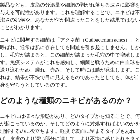
製品なども、皮脂の分泌量や細胞の剥がれ落ちる速さに影響を
与える可能性があります。これを理解することで、ニキビは不
潔さの兆候や、あなたが何か間違ったことをした結果ではない
ことがわかります。
ニキビに関与する細菌は「アクネ菌（Cutibacterium acnes）」と
呼ばれ、通常は肌に存在しても問題を引き起こしません。しか
し、毛穴が詰まると、この細菌が詰まった毛穴の中で増殖しま
す。免疫システムがこれを感知し、細菌と戦うために白血球を
送り込むため、腫れ、赤み、そして時には膿が発生します。こ
れは、結果が不快で目に見えるものであったとしても、体が自
身を守ろうとしているのです。
どのような種類のニキビがあるのか？
ニキビには様々な形態があり、どのタイプかを知ることで、何
が起こっているのか、そしてどのように対処すればよいのかを
理解するのに役立ちます。軽度で表面に留まるタイプもあれ
ば、皮膚のより深い部分に達して、より不快に感じられるタイ