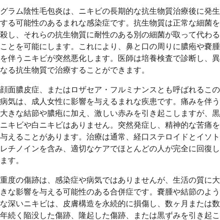
グラム陰性毛包炎は、ニキビの長期的な抗生物質治療後に発生
する可能性のあるまれな感染症です。抗生物質は正常な細菌を
殺し、それらの抗生物質に耐性のある別の細菌が取って代わる
ことを可能にします。これにより、鼻と口の周りに膿疱や嚢腫
を伴うニキビが突然悪化します。医師は培養検査で診断し、異
なる抗生物質で治療することができます。
顔面膿皮症、またはロザセア・フルミナンスとも呼ばれるこの
病気は、成人女性に影響を与えるまれな疾患です。痛みを伴う
大きな結節や膿疱に加え、激しい赤みを引き起こしますが、黒
ニキビや白ニキビはありません。突然発症し、精神的な苦痛を
与えることがあります。治療は通常、経口ステロイドとイソト
レチノインを含み、適切なケアでほとんどの人が完全に回復し
ます。
重度の傷跡は、感染症や病気ではありませんが、生活の質に大
きな影響を与える可能性のある合併症です。嚢腫や結節のよう
な深いニキビは、皮膚構造を永続的に損傷し、数ヶ月または数
年続く陥没した傷跡、隆起した傷跡、または黒ずみを引き起こ