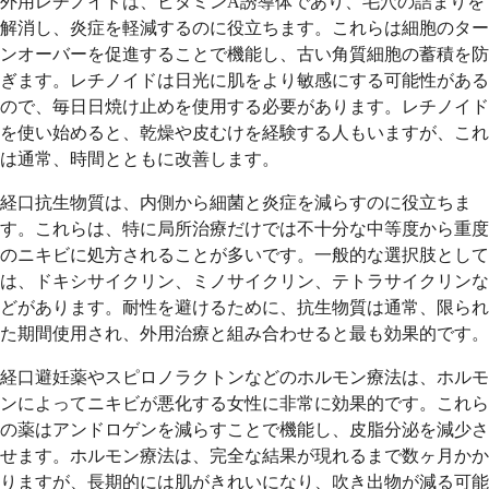
外用レチノイドは、ビタミンA誘導体であり、毛穴の詰まりを
解消し、炎症を軽減するのに役立ちます。これらは細胞のター
ンオーバーを促進することで機能し、古い角質細胞の蓄積を防
ぎます。レチノイドは日光に肌をより敏感にする可能性がある
ので、毎日日焼け止めを使用する必要があります。レチノイド
を使い始めると、乾燥や皮むけを経験する人もいますが、これ
は通常、時間とともに改善します。
経口抗生物質は、内側から細菌と炎症を減らすのに役立ちま
す。これらは、特に局所治療だけでは不十分な中等度から重度
のニキビに処方されることが多いです。一般的な選択肢として
は、ドキシサイクリン、ミノサイクリン、テトラサイクリンな
どがあります。耐性を避けるために、抗生物質は通常、限られ
た期間使用され、外用治療と組み合わせると最も効果的です。
経口避妊薬やスピロノラクトンなどのホルモン療法は、ホルモ
ンによってニキビが悪化する女性に非常に効果的です。これら
の薬はアンドロゲンを減らすことで機能し、皮脂分泌を減少さ
せます。ホルモン療法は、完全な結果が現れるまで数ヶ月かか
りますが、長期的には肌がきれいになり、吹き出物が減る可能