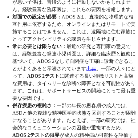
が悪い子供は、普段のように行動しないかもしれませ
ん。経験豊富な臨床医は、これらの要因を考慮します。
対面での設定が必要：
ADOS 2は、直接的な物理的な相
互作用に依存するため、オンラインまたはリモートで実
施することはできません。これは、遠隔地に住む家族に
とってアクセシビリティの課題を生じさせます。
常に必要とは限らない：
最近の研究と専門家の意見で
は、経験豊富な発達小児科医は、詳細な臨床歴と観察に
基づいて、ADOS 2なしで自閉症を正確に診断できるこ
とがよくあると示唆されています
出典
。一部の人々にと
って、
ADOS 2テスト
に関連する長い待機リストと高額
な費用は、タイムリーな診断の障害となる可能性があり
ます。これは、サポートサービスの開始にとって最も重
要な要因です。
併存疾患の複雑さ：
一部の年長の思春期や成人では、
ASDと他の複雑な精神医学的状態を区別することが困難
になることがあります。たとえば、一部の研究では、社
会的なコミュニケーションの困難が重複するため、
ADOS 2テストの限界
が成人の精神病の可能性を評価す