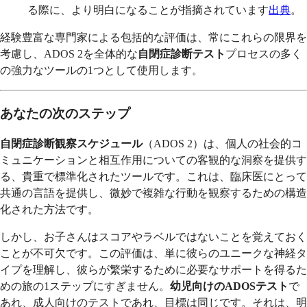
る際に、より明白になることが指摘されています
出典
。
経験豊富な専門家による包括的な評価は、常にこれらの限界を
考慮し、ADOS 2を全体的な
自閉症診断テスト
プロセスの多く
の強力なツールの1つとして使用します。
あなたの次のステップ
自閉症診断観察スケジュール
（ADOS 2）は、個人の社会的コ
ミュニケーションと相互作用についての客観的な洞察を提供す
る、貴重で標準化されたツールです。これは、臨床医にとって
共通の言語を提供し、微妙で複雑な行動を観察するための構造
化された方法です。
しかし、お子さんはスコアやラベルではないことを覚えておく
ことが不可欠です。この評価は、単に彼らのユニークな神経タ
イプを理解し、彼らが繁栄するために必要なサポートを得るた
めの旅の1ステップにすぎません。
幼児向けのADOSテスト
で
あれ、成人向けのテストであれ、目標は同じです。それは、明