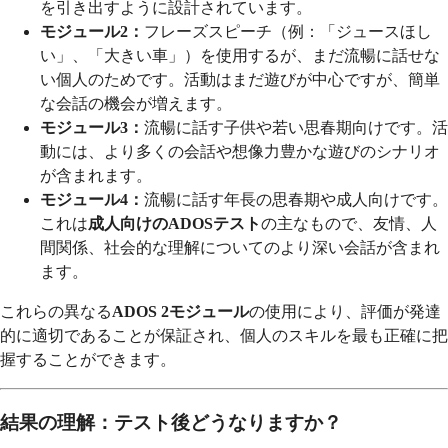
を引き出すように設計されています。
モジュール2：
フレーズスピーチ（例：「ジュースほし
い」、「大きい車」）を使用するが、まだ流暢に話せな
い個人のためです。活動はまだ遊びが中心ですが、簡単
な会話の機会が増えます。
モジュール3：
流暢に話す子供や若い思春期向けです。活
動には、より多くの会話や想像力豊かな遊びのシナリオ
が含まれます。
モジュール4：
流暢に話す年長の思春期や成人向けです。
これは
成人向けのADOSテスト
の主なもので、友情、人
間関係、社会的な理解についてのより深い会話が含まれ
ます。
これらの異なる
ADOS 2モジュール
の使用により、評価が発達
的に適切であることが保証され、個人のスキルを最も正確に把
握することができます。
結果の理解：テスト後どうなりますか？