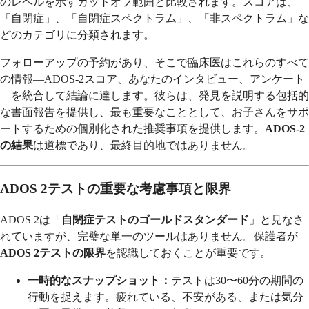
のレベルを示すカットオフ範囲と比較されます。スコアは、
「自閉症」、「自閉症スペクトラム」、「非スペクトラム」な
どのカテゴリに分類されます。
フォローアップの予約があり、そこで臨床医はこれらのすべて
の情報—ADOS-2スコア、あなたのインタビュー、アンケート
—を統合して結論に達します。彼らは、発見を説明する包括的
な書面報告を提供し、最も重要なこととして、お子さんをサポ
ートするための個別化された推奨事項を提供します。
ADOS-2
の結果
は道標であり、最終目的地ではありません。
ADOS 2テストの重要な考慮事項と限界
ADOS 2は「
自閉症テストのゴールドスタンダード
」と見なさ
れていますが、完璧な単一のツールはありません。保護者が
ADOS 2テストの限界
を認識しておくことが重要です。
一時的なスナップショット：
テストは30〜60分の期間の
行動を捉えます。疲れている、不安がある、または気分