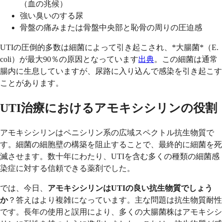
（血の兆候）
強い臭いのする尿
骨盤の痛みまたは骨盤中央部と恥骨の周りの圧迫感
UTIの圧倒的多数は細菌によって引き起こされ、*大腸菌*（E.
coli）が最大90％の原因となっています
出典
。この細菌は通常
腸内に生息していますが、尿路に入り込んで感染を引き起こす
ことがあります。
UTI治療におけるアモキシシリンの役割
アモキシシリンはペニシリン系の広域スペクトル抗生物質で
す。細菌の細胞壁の構築を阻止することで、最終的に細菌を死
滅させます。数十年にわたり、UTIを含む多くの種類の細菌感
染症に対する信頼できる薬剤でした。
では、今日、
アモキシシリンはUTIの良い抗生物質でしょう
か
？答えはより複雑になっています。主な問題は抗生物質耐性
です。長年の使用と誤用により、多くの大腸菌株はアモキシシ