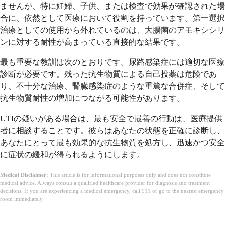
ませんが、特に妊婦、子供、または検査で効果が確認された場
合に、依然として医療において役割を持っています。第一選択
治療としての使用から外れているのは、大腸菌のアモキシシリ
ンに対する耐性が高まっている直接的な結果です。
最も重要な教訓は次のとおりです。尿路感染症には適切な医療
診断が必要です。残った抗生物質による自己投薬は危険であ
り、不十分な治療、腎臓感染症のような重篤な合併症、そして
抗生物質耐性の増加につながる可能性があります。
UTIの疑いがある場合は、最も安全で最善の行動は、医療提供
者に相談することです。彼らはあなたの状態を正確に診断し、
あなたにとって最も効果的な抗生物質を処方し、迅速かつ安全
に症状の緩和が得られるようにします。
Medical Disclaimer:
This article is for informational purposes only and does not constitute
medical advice. Always consult a qualified healthcare provider for diagnosis and treatment
decisions. If you are experiencing a medical emergency, call 911 or go to the nearest emergency
room immediately.