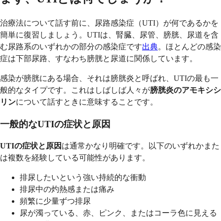
治療法について話す前に、尿路感染症（UTI）が何であるかを
簡単に復習しましょう。UTIは、腎臓、尿管、膀胱、尿道を含
む尿路系のいずれかの部分の感染症です
出典
。ほとんどの感染
症は下部尿路、すなわち膀胱と尿道に関係しています。
感染が膀胱にある場合、それは膀胱炎と呼ばれ、UTIの最も一
般的なタイプです。これはしばしば人々が
膀胱炎のアモキシシ
リン
について話すときに意味することです。
一般的なUTIの症状と原因
UTIの症状と原因
は通常かなり明確です。以下のいずれかまた
は複数を経験している可能性があります。
排尿したいという強い持続的な衝動
排尿中の灼熱感または痛み
頻繁に少量ずつ排尿
尿が濁っている、赤、ピンク、またはコーラ色に見える