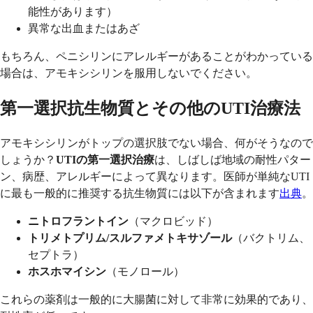
能性があります）
異常な出血またはあざ
もちろん、ペニシリンにアレルギーがあることがわかっている
場合は、アモキシシリンを服用しないでください。
第一選択抗生物質とその他のUTI治療法
アモキシシリンがトップの選択肢でない場合、何がそうなので
しょうか？
UTIの第一選択治療
は、しばしば地域の耐性パター
ン、病歴、アレルギーによって異なります。医師が単純なUTI
に最も一般的に推奨する抗生物質には以下が含まれます
出典
。
ニトロフラントイン
（マクロビッド）
トリメトプリム/スルファメトキサゾール
（バクトリム、
セプト​​ラ）
ホスホマイシン
（モノロール）
これらの薬剤は一般的に大腸菌に対して非常に効果的であり、