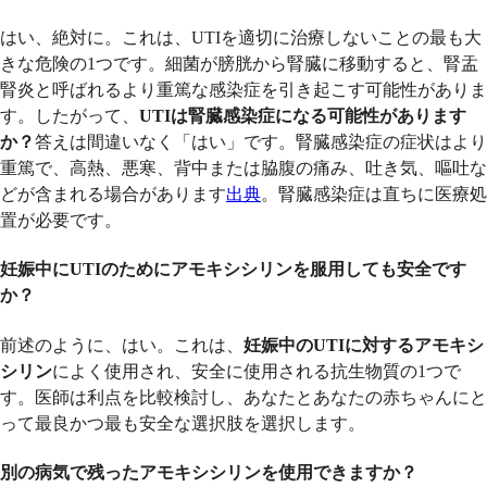
はい、絶対に。これは、UTIを適切に治療しないことの最も大
きな危険の1つです。細菌が膀胱から腎臓に移動すると、腎盂
腎炎と呼ばれるより重篤な感染症を引き起こす可能性がありま
す。したがって、
UTIは腎臓感染症になる可能性があります
か？
答えは間違いなく「はい」です。腎臓感染症の症状はより
重篤で、高熱、悪寒、背中または脇腹の痛み、吐き気、嘔吐な
どが含まれる場合があります
出典
。腎臓感染症は直ちに医療処
置が必要です。
妊娠中にUTIのためにアモキシシリンを服用しても安全です
か？
前述のように、はい。これは、
妊娠中のUTIに対するアモキシ
シリン
によく使用され、安全に使用される抗生物質の1つで
す。医師は利点を比較検討し、あなたとあなたの赤ちゃんにと
って最良かつ最も安全な選択肢を選択します。
別の病気で残ったアモキシシリンを使用できますか？