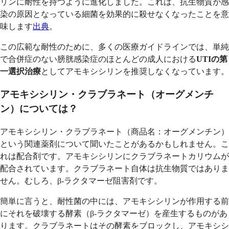
リンに耐性を持つように進化しました。これは、抗生物質が感
染の原因となっている細菌を効果的に殺せなくなったことを意
味します
出典
。
この広範な耐性のために、多くの医療ガイドラインでは、単純
で合併症のない膀胱感染症のほとんどの成人における
UTIの第
一選択治療
としてアモキシシリンを推奨しなくなっています。
アモキシシリン・クラブラネート（オーグメンチ
ン）については？
アモキシシリン・クラブラネート（商品名：オーグメンチン）
という関連薬剤について聞いたことがあるかもしれません。こ
れは配合剤です。アモキシシリンにクラブラネートカリウムが
配合されています。クラブラネート自体は抗生物質ではありま
せん。むしろ、β-ラクタマーゼ阻害剤です。
簡単に言うと、耐性菌の中には、アモキシシリンが作用する前
にそれを破壊する酵素（β-ラクタマーゼ）を産生するものがあ
ります。クラブラネートはその酵素をブロックし、アモキシシ