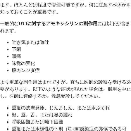
ます。ほとんどは軽度で管理可能ですが、何に注意すべきかを
知っておくことが重要です。
一般的な
UTIに対するアモキシシリンの副作用
には以下が含ま
れます。
吐き気または嘔吐
下痢
頭痛
味覚の変化
膣カンジダ症
より重篤な副作用はまれですが、直ちに医師の診察を受ける必
要があります。以下のような症状が現れた場合は、服用を中止
し、医師に連絡するか、救急受診してください。
重度の皮膚発疹、じんましん、または水ぶくれ
顔、唇、舌、または喉の腫れ
呼吸困難または嚥下困難
重度または水様性の下痢（C. diff感染症の兆候である可