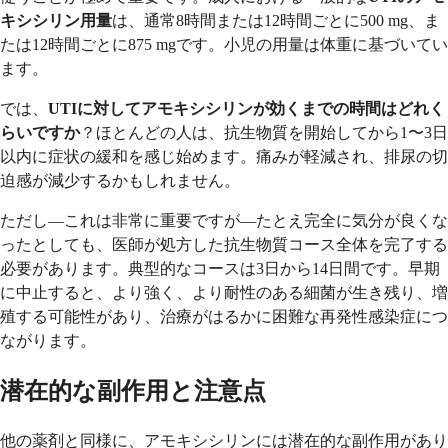
キシシリン用量
は、通常8時間または12時間ごとに500 mg、ま
たは12時間ごとに875 mgです。小児の用量は体重に基づいてい
ます。
では、
UTIに対してアモキシシリンが効くまでの時間はどれく
らいですか
？ほとんどの人は、抗生物質を開始してから1〜3日
以内に症状の緩和を感じ始めます。痛みが軽減され、排尿の切
迫感が減少するかもしれません。
ただし—これは非常に重要ですが—たとえ完全に気分が良くな
ったとしても、医師が処方した抗生物質コース全体を完了する
必要があります。典型的なコースは3日から14日間です。早期
に中止すると、より強く、より耐性のある細菌が生き残り、増
殖する可能性があり、治療がはるかに困難な再発性感染症につ
ながります。
潜在的な副作用と注意点
他の薬剤と同様に、アモキシシリンには潜在的な副作用があり