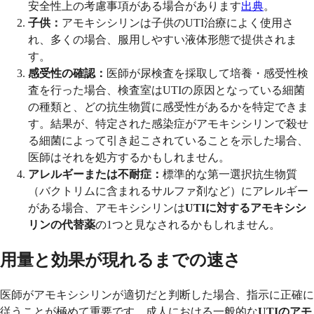
安全性上の考慮事項がある場合があります
出典
。
子供：
アモキシシリンは子供のUTI治療によく使用さ
れ、多くの場合、服用しやすい液体形態で提供されま
す。
感受性の確認：
医師が尿検査を採取して培養・感受性検
査を行った場合、検査室はUTIの原因となっている細菌
の種類と、どの抗生物質に感受性があるかを特定できま
す。結果が、特定された感染症がアモキシシリンで殺せ
る細菌によって引き起こされていることを示した場合、
医師はそれを処方するかもしれません。
アレルギーまたは不耐症：
標準的な第一選択抗生物質
（バクトリムに含まれるサルファ剤など）にアレルギー
がある場合、アモキシシリンは
UTIに対するアモキシシ
リンの代替薬
の1つと見なされるかもしれません。
用量と効果が現れるまでの速さ
医師がアモキシシリンが適切だと判断した場合、指示に正確に
従うことが極めて重要です。成人における一般的な
UTIのアモ