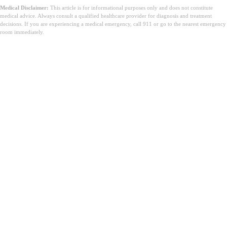
Medical Disclaimer:
This article is for informational purposes only and does not constitute
medical advice. Always consult a qualified healthcare provider for diagnosis and treatment
decisions. If you are experiencing a medical emergency, call 911 or go to the nearest emergency
room immediately.