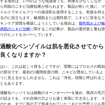
する場合は、2.5%のような低濃度でも、刺激を少なくしなが
ら同様のニキビ治療効果が得られます。製品が乾いた後に、マ
イルドでオイルフリーの保湿剤を使用することも、乾燥を抑え
るのに役立ちます。敏感肌または脂性肌で、ニキビに安全なス
キンケア習慣を構築しようとしている場合は、
脂性肌および敏
感肌のニキビ治療
に関するこの記事が、製品の選択肢と重ね塗
りのヒントをカバーしています。
過酸化ベンゾイルは肌を悪化させてから
良くなりますか？
はい、これは起こり得ることですが、実際にはプロセスの既知
の部分です。最初の3週間程度の間、ニキビが悪化しているよ
うに見えるかもしれません。これは「浄化」段階と呼ばれるこ
ともあります。
過酸化ベンゾイルは細胞のターンオーバーを速め、既存の毛穴
の詰まりを、それ自体の力よりも速く表面に引き出します。そ
のため、すでに肌の下で形成されていたニキビが予想よりも早