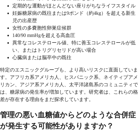
定期的な運動がほとんどない座りがちなライフスタイル
妊娠糖尿病の既往または9ポンド（約4kg）を超える新生
児の出産歴
女性の多嚢胞性卵巣症候群
140/90 mmHgを超える高血圧
異常なコレステロール値、特に善玉コレステロールが低
い、またはトリグリセリドが高い場合
心臓病または脳卒中の既往
特定のエスニックグループも、より高いリスクに直面していま
す。アフリカ系アメリカ人、ヒスパニック系、ネイティブアメ
リカン、アジア系アメリカ人、太平洋諸島系のコミュニティで
は、糖尿病の発生率が増加しています。研究者は、これらの格
差が存在する理由をまだ探求しています。
管理の悪い血糖値からどのような合併症
が発生する可能性がありますか？