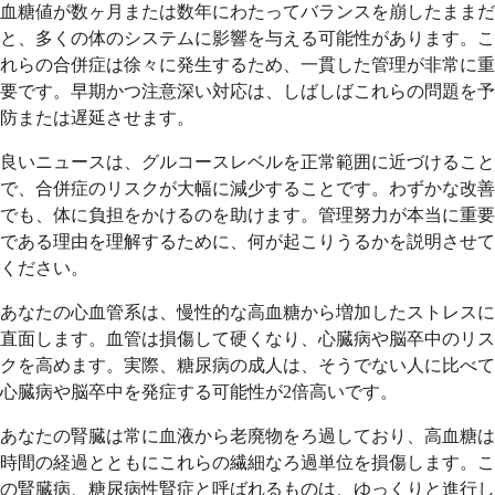
血糖値が数ヶ月または数年にわたってバランスを崩したままだ
と、多くの体のシステムに影響を与える可能性があります。こ
れらの合併症は徐々に発生するため、一貫した管理が非常に重
要です。早期かつ注意深い対応は、しばしばこれらの問題を予
防または遅延させます。
良いニュースは、グルコースレベルを正常範囲に近づけること
で、合併症のリスクが大幅に減少することです。わずかな改善
でも、体に負担をかけるのを助けます。管理努力が本当に重要
である理由を理解するために、何が起こりうるかを説明させて
ください。
あなたの心血管系は、慢性的な高血糖から増加したストレスに
直面します。血管は損傷して硬くなり、心臓病や脳卒中のリス
クを高めます。実際、糖尿病の成人は、そうでない人に比べて
心臓病や脳卒中を発症する可能性が2倍高いです。
あなたの腎臓は常に血液から老廃物をろ過しており、高血糖は
時間の経過とともにこれらの繊細なろ過単位を損傷します。こ
の腎臓病、糖尿病性腎症と呼ばれるものは、ゆっくりと進行し