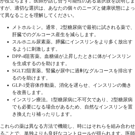
が役立ちます。医師が話し合う可能性のある選択肢を説明しま
すが、適切な選択は、あなたの個々のニーズと健康状態によっ
て異なることを理解してください。
メトホルミン。通常、2型糖尿病で最初に試される薬で、
肝臓でのグルコース産生を減らします。
スルホニル尿素薬。膵臓にインスリンをより多く放出す
るように刺激します。
DPP-4阻害薬。血糖値が上昇したときに体がインスリン
を生成するのを助けます。
SGLT2阻害薬。腎臓が尿中に過剰なグルコースを排出す
るのを助けます。
GLP-1受容体作動薬。消化を遅らせ、インスリンの働き
を改善します。
インスリン療法。1型糖尿病に不可欠であり、2型糖尿病
でも必要になる場合があるため、自然なインスリンを置
き換えたり補ったりします。
これらの薬は異なる方法で機能し、時にはそれらを組み合わせ
ることで、単独よりも良好なコントロールが得られます。医師