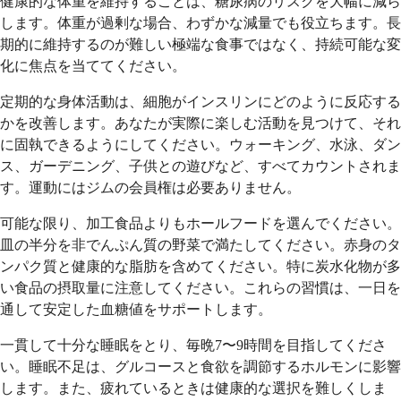
健康的な体重を維持することは、糖尿病のリスクを大幅に減ら
します。体重が過剰な場合、わずかな減量でも役立ちます。長
期的に維持するのが難しい極端な食事ではなく、持続可能な変
化に焦点を当ててください。
定期的な身体活動は、細胞がインスリンにどのように反応する
かを改善します。あなたが実際に楽しむ活動を見つけて、それ
に固執できるようにしてください。ウォーキング、水泳、ダン
ス、ガーデニング、子供との遊びなど、すべてカウントされま
す。運動にはジムの会員権は必要ありません。
可能な限り、加工食品よりもホールフードを選んでください。
皿の半分を非でんぷん質の野菜で満たしてください。赤身のタ
ンパク質と健康的な脂肪を含めてください。特に炭水化物が多
い食品の摂取量に注意してください。これらの習慣は、一日を
通して安定した血糖値をサポートします。
一貫して十分な睡眠をとり、毎晩7〜9時間を目指してくださ
い。睡眠不足は、グルコースと食欲を調節するホルモンに影響
します。また、疲れているときは健康的な選択を難しくしま