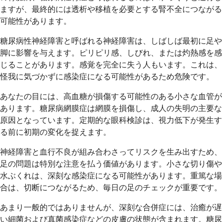
ますが、最終的には透析や移植を必要とする腎不全につながる
可能性があります。
糖尿病性神経障害と呼ばれる神経障害は、しばしば最初に足や
脚に影響を与えます。ピリピリ感、しびれ、または灼熱感を感
じることがあります。感覚を完全に失う人もいます。これは、
怪我に気づかずに感染症になる可能性があるため危険です。
あなたの目には、高血糖が損傷する可能性のある小さな血管が
あります。糖尿病網膜症は網膜を損傷し、成人の失明の主要な
原因となっています。定期的な眼科検診は、視力低下が発生す
る前に初期の変化を捉えます。
神経障害と血行不良が組み合わさってリスクを生み出すため、
足の問題は特別な注意を払う価値があります。小さな切り傷や
水ぶくれは、深刻な感染症になる可能性があります。重篤な場
合は、切断につながるため、毎日の足のチェックが重要です。
あまり一般的ではありませんが、深刻な合併症には、治癒が遅
い細菌および真菌感染症などの皮膚の状態が含まれます。糖尿