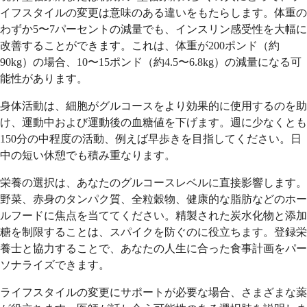
イフスタイルの変更は意味のある違いをもたらします。体重の
わずか5〜7パーセントの減量でも、インスリン感受性を大幅に
改善することができます。これは、体重が200ポンド（約
90kg）の場合、10〜15ポンド（約4.5〜6.8kg）の減量になる可
能性があります。
身体活動は、細胞がグルコースをより効果的に使用するのを助
け、運動中および運動後の血糖値を下げます。週に少なくとも
150分の中程度の活動、例えば早歩きを目指してください。日
中の短い休憩でも積み重なります。
栄養の選択は、あなたのグルコースレベルに直接影響します。
野菜、赤身のタンパク質、全粒穀物、健康的な脂肪などのホー
ルフードに焦点を当ててください。精製された炭水化物と添加
糖を制限することは、スパイクを防ぐのに役立ちます。登録栄
養士と協力することで、あなたの人生に合った食事計画をパー
ソナライズできます。
ライフスタイルの変更にサポートが必要な場合、さまざまな薬