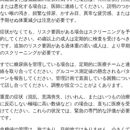
または悪化する場合は、医師に連絡してください。説明のつか
ない喉の渇き、頻繁な排尿、かすみ目、異常な疲労感、または
予期せぬ体重減少は注意が必要です。
症状がなくても、リスク要因がある場合はスクリーニングを予
約してください。45歳以上の成人は定期的に検査を受けるべき
です。追加のリスク要因がある過体重の若い成人は、より早期
のスクリーニングが必要です。
すでに糖尿病を管理している場合は、定期的に医療チームと連
絡を取り合ってください。グルコース測定値の懸念されるパタ
ーンを報告してください。管理計画で直面している困難につい
て話し合ってください。調整が役立つことがよくあります。
重度の症状（混乱、意識喪失、けいれん、またはいつもの治療
に反応しない極端に高い数値など）の場合は、直ちに医療を受
けてください。これらの状況では、緊急の専門的な評価が必要
です。
血糖値の管理は、旅であり、目的地ではありません。小さくて