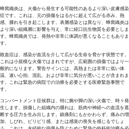
蜂窩織炎は、火傷から発生する可能性のあるより深い皮膚感染
症です。これは、元の損傷をはるかに超えて広がる赤み、熱
感、腫れを引き起こします。表層感染とは異なり、蜂窩織炎は
より深い組織層に影響を与え、常に経口抗生物質を必要としま
す。蜂窩織炎では、発熱や非常に体調が悪くなることもありま
す。
敗血症は、感染が血流を介して広がる生命を脅かす状態です。
これは小規模な火傷ではまれですが、広範囲の損傷ではより一
般的になります。警告サインには、高熱または非常に低い体
温、速い心拍、混乱、および非常に気分が悪いことが含まれま
す。これは緊急の病院での治療を必要とする医療緊急事態で
す。
コンパートメント症候群は、特に腕や脚の深い火傷で、時々発
生します。損傷した組織内の腫れは、筋肉や神経への血流を遮
断する圧力を生み出します。鎮痛剤にもかかわらず、痛みの増
加、しびれ、ピリピリ感、または感覚の喪失を感じるでしょ
う。これは、永続的な損傷を防ぐために緊急の外科的治療を必