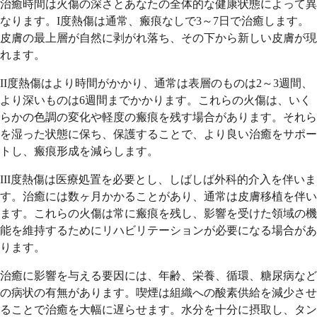
治癒時間は火傷の深さとあなたの全体的な健康状態によって異
なります。I度熱傷は通常、瘢痕なしで3～7日で治癒します。
皮膚の最上層が自然に剥がれ落ち、その下から新しい皮膚が現
れます。
II度熱傷はより時間がかかり、通常は表層のものは2～3週間、
より深いものは6週間までかかります。これらの火傷は、いく
らかの色調の変化や軽度の瘢痕を残す場合があります。それら
を湿った状態に保ち、保護することで、より良い治癒をサポー
トし、瘢痕形成を減らします。
III度熱傷は医療処置を必要とし、しばしば外科的介入を伴いま
す。治癒には数ヶ月かかることがあり、通常は皮膚移植を伴い
ます。これらの火傷は常に瘢痕を残し、影響を受けた領域の機
能を維持するためにリハビリテーションが必要になる場合があ
ります。
治癒に影響を与える要因には、年齢、栄養、循環、糖尿病など
の病状の有無があります。喫煙は組織への酸素供給を減少させ
ることで治癒を大幅に遅らせます。水分を十分に摂取し、タン