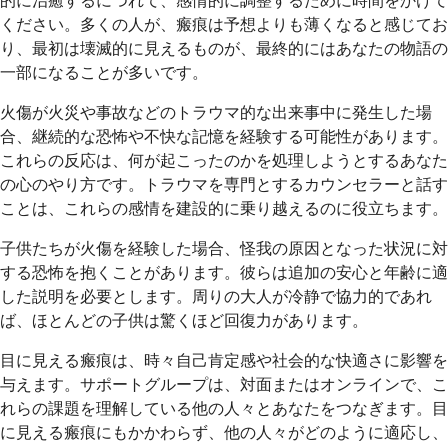
的に治癒するにつれて、感情的に調整するために時間をかけて
ください。多くの人が、瘢痕は予想よりも薄くなると感じてお
り、最初は壊滅的に見えるものが、最終的にはあなたの物語の
一部になることが多いです。
火傷が火災や事故などのトラウマ的な出来事中に発生した場
合、継続的な恐怖や不快な記憶を経験する可能性があります。
これらの反応は、何が起こったのかを処理しようとするあなた
の心のやり方です。トラウマを専門とするカウンセラーと話す
ことは、これらの感情を建設的に乗り越えるのに役立ちます。
子供たちが火傷を経験した場合、怪我の原因となった状況に対
する恐怖を抱くことがあります。彼らは追加の安心と年齢に適
した説明を必要とします。周りの大人が冷静で協力的であれ
ば、ほとんどの子供は驚くほど回復力があります。
目に見える瘢痕は、時々自己肯定感や社会的な快適さに影響を
与えます。サポートグループは、対面またはオンラインで、こ
れらの課題を理解している他の人々とあなたをつなぎます。目
に見える瘢痕にもかかわらず、他の人々がどのように適応し、