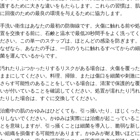
護するために大きな違いをもたらします。これらの習慣は、肌
に回復のための最良の環境を与えるために協力します。
手洗い衛生はあなたの最初の防御線です。火傷に触れる前や処
置を交換する前に、石鹸と温水で最低20秒間手をよく洗ってく
ださい。この単一のステップは、ほとんどの感染を防ぎます。
なぜなら、あなたの手は、一日のうちに触れるすべてからの細
菌を運んでいるからです。
汚れたりぶつかったりするリスクがある場合は、火傷を覆った
ままにしてください。料理、掃除、または傷口を細菌や刺激に
さらす可能性のあることをしている場合は、清潔で保護的な覆
いが付いていることを確認してください。処置が濡れたり汚れ
たりした場合は、すぐに交換してください。
治癒中の肌のかゆみはひどくても、引っ掻いたり、ほじくった
りしないでください。かゆみは実際には治癒が起こっているこ
とを意味しますが、引っ掻くことは細菌を導入し、脆弱な新し
い組織を損傷する可能性があります。かゆみが耐え難いほどに