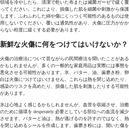
領域を冷やしたら、清潔で乾いた布または滅菌ガーゼで緩く覆
ってください。これにより、損傷した肌を細菌や刺激から保護
します。ふわふわした綿や傷にくっつく可能性のあるものは使
用しないでください。覆いは通気性があり、火傷に圧力がかか
らない程度に緩くする必要があります。
新鮮な火傷に何をつけてはいけないか？
火傷の治療法について昔ながらの民間療法を聞いたことがある
かもしれませんが、多くの一般的な家庭用品は実際には事態を
悪化させる可能性があります。氷、バター、油、歯磨き粉、卵
白は火傷につけてはいけません。これらは熱を閉じ込めたり、
感染のリスクを高めたり、損傷した肌を刺激したりする可能性
があります。
氷は心地よく感じるかもしれませんが、血管を収縮させ、治癒
のために循環を desperately 必要としている部位への血流を減少
させます。バターと油は、熱が逃げるのを許すのではなく、熱
を閉じ込めるシールを作成します。歯磨き粉には、開いた傷を