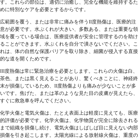
す。これらの部位は、適切に治癒し、完全な機能を維持するた
めに特別なケアを必要とするからです。
広範囲を覆う、または非常に痛みを伴うII度熱傷は、医療的注
意が必要です。水ぶくれが大きい、多数ある、または重要な領
域を覆っている場合は、医療提供者が安全に管理するのを助け
ることができます。水ぶくれを自分で潰さないでください。こ
れは、体の自然な保護バリアを取り除き、細菌が侵入する直接
的な道を開くためです。
III度熱傷は常に緊急治療を必要とします。これらの火傷は白、
茶色、または黒く見えることがあり、驚くべきことに、神経終
末が損傷しているため、II度熱傷よりも痛みが少ないことが多
いです。焦げた、または革のような見た目の皮膚が見えたら、
すぐに救急車を呼んでください。
化学火傷と電気火傷は、たとえ表面上は軽度に見えても、医療
的評価が必要です。化学火傷は、化学物質が完全に除去される
まで組織を損傷し続け、電気火傷はしばしば目に見えない内部
損傷を引き起こします。太陽光線による放射線火傷は、重度の