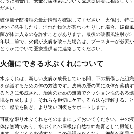
なった場合は、安全な緩和策について医療提供者に相談してく
ださい。
破傷風予防接種の最新情報を確認してください。火傷は、特に
屋外で発生したり、汚れた物体が関わったりした場合、破傷風
菌が体に入るのを許すことがあります。最後の破傷風注射が5
年以上前で、火傷が皮膚を破った場合は、ブースターが必要か
どうかについて医療提供者に連絡してください。
火傷にできる水ぶくれについて
水ぶくれは、新しい皮膚が成長している間、下の損傷した組織
を保護するための体の方法です。皮膚の層の間に液体が蓄積す
るときに形成され、治癒のための無菌でクッション性のある環
境を作成します。それらを適切にケアする方法を理解すること
で、感染を防ぎ、より速い回復をサポートします。
可能な限り水ぶくれをそのままにしておいてください。中の液
体は無菌であり、水ぶくれの屋根は自然な絆創膏として機能し
ます。水ぶくれを潰すと、この保護がなくなり、細菌が容易に