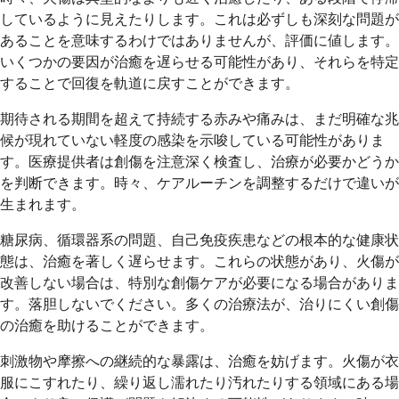
しているように見えたりします。これは必ずしも深刻な問題が
あることを意味するわけではありませんが、評価に値します。
いくつかの要因が治癒を遅らせる可能性があり、それらを特定
することで回復を軌道に戻すことができます。
期待される期間を超えて持続する赤みや痛みは、まだ明確な兆
候が現れていない軽度の感染を示唆している可能性がありま
す。医療提供者は創傷を注意深く検査し、治療が必要かどうか
を判断できます。時々、ケアルーチンを調整するだけで違いが
生まれます。
糖尿病、循環器系の問題、自己免疫疾患などの根本的な健康状
態は、治癒を著しく遅らせます。これらの状態があり、火傷が
改善しない場合は、特別な創傷ケアが必要になる場合がありま
す。落胆しないでください。多くの治療法が、治りにくい創傷
の治癒を助けることができます。
刺激物や摩擦への継続的な暴露は、治癒を妨げます。火傷が衣
服にこすれたり、繰り返し濡れたり汚れたりする領域にある場