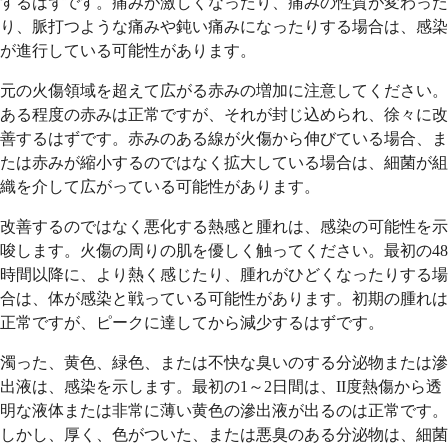
するはずです。痛みが激しくなったり、痛みの性質が変わった
り、脈打つような痛みや鈍い痛みになったりする場合は、感染
が進行している可能性があります。
元の火傷領域を超えて広がる赤みの増加に注意してください。
ある程度の赤みは正常ですが、それが封じ込められ、徐々に改
善するはずです。赤みのある線が火傷から伸びている場合、ま
たは赤みが縮小するのではなく拡大している場合は、細菌が組
織を介して広がっている可能性があります。
改善するのではなく悪化する熱感と腫れは、感染の可能性を示
唆します。火傷の周りの肌を優しく触ってください。最初の48
時間以降に、より熱く感じたり、腫れがひどくなったりする場
合は、体が感染と戦っている可能性があります。初期の腫れは
正常ですが、ピークに達してから減少するはずです。
濁った、黄色、緑色、または不快な臭いのする分泌物または滲
出液は、感染を示します。最初の1～2日間は、II度熱傷から透
明な液体または非常に薄い黄色の滲出液が出るのは正常です。
しかし、厚く、色がついた、または悪臭のある分泌物は、細菌