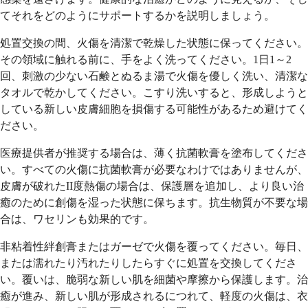
てそれをどのようにサポートするかを説明しましょう。
処置交換の間、火傷を清潔で乾燥した状態に保ってください。
その領域に触れる前に、手をよく洗ってください。1日1～2
回、刺激の少ない石鹸とぬるま湯で火傷を優しく洗い、清潔な
タオルで乾かしてください。こすり洗いすると、形成しようと
している新しい皮膚細胞を損傷する可能性があるため避けてく
ださい。
医療提供者が推奨する場合は、薄く抗菌軟膏を塗布してくださ
い。すべての火傷に抗菌軟膏が必要なわけではありませんが、
皮膚が破れたII度熱傷の場合は、保護層を追加し、より良い治
癒のために創傷を湿った状態に保ちます。抗生物質が不要な場
合は、ワセリンも効果的です。
非粘着性絆創膏またはガーゼで火傷を覆ってください。毎日、
または濡れたり汚れたりしたらすぐに処置を交換してくださ
い。覆いは、脆弱な新しい肌を細菌や摩擦から保護します。治
癒が進み、新しい肌が形成されるにつれて、軽度の火傷は、衣