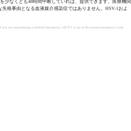
を少なくとも48時間中断していれば、提供できます。医療機関
失格事由となる血液媒介感染症ではありません。HSV-1およ
. If you are experiencing a medical emergency, call 911 or go to the nearest emergency room