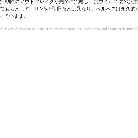
活動性のアウトブレイクが完全に治癒し、抗ウイルス薬の服用
もらえます。HIVやB型肝炎とは異なり、ヘルペスは永久的な
行っています。
ical advice. Always consult a qualified healthcare provider for diagnosis and treatment decisions