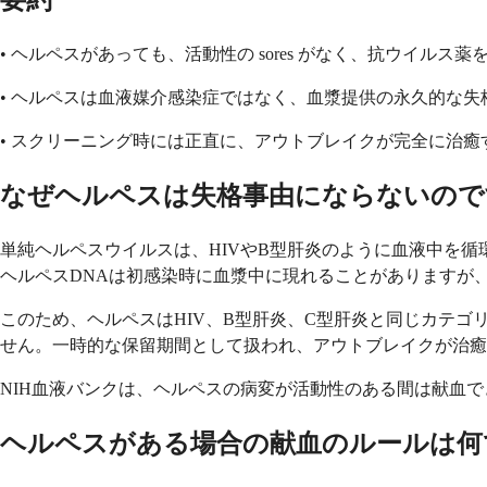
要約
• ヘルペスがあっても、活動性の sores がなく、抗ウイル
• ヘルペスは血液媒介感染症ではなく、血漿提供の永久的な
• スクリーニング時には正直に、アウトブレイクが完全に治
なぜヘルペスは失格事由にならないので
単純ヘルペスウイルスは、HIVやB型肝炎のように血液中を
ヘルペスDNAは初感染時に血漿中に現れることがありますが
このため、ヘルペスはHIV、B型肝炎、C型肝炎と同じカテ
せん。一時的な保留期間として扱われ、アウトブレイクが治癒
NIH血液バンクは、ヘルペスの病変が活動性のある間は献血
ヘルペスがある場合の献血のルールは何