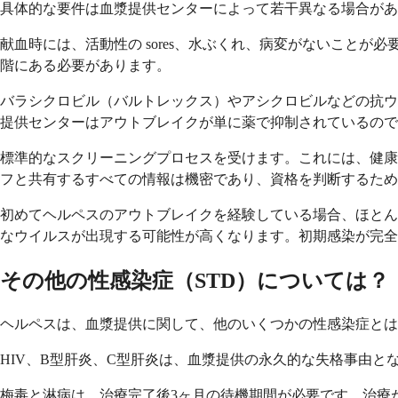
具体的な要件は血漿提供センターによって若干異なる場合があ
献血時には、活動性の sores、水ぶくれ、病変がないことが
階にある必要があります。
バラシクロビル（バルトレックス）やアシクロビルなどの抗ウ
提供センターはアウトブレイクが単に薬で抑制されているので
標準的なスクリーニングプロセスを受けます。これには、健康
フと共有するすべての情報は機密であり、資格を判断するため
初めてヘルペスのアウトブレイクを経験している場合、ほとん
なウイルスが出現する可能性が高くなります。初期感染が完全
その他の性感染症（STD）については？
ヘルペスは、血漿提供に関して、他のいくつかの性感染症とは
HIV、B型肝炎、C型肝炎は、血漿提供の永久的な失格事由
梅毒と淋病は、治療完了後3ヶ月の待機期間が必要です。治療