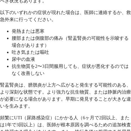
べき状況もあります。
以下のいずれかの症状が現れた場合は、医師に連絡するか、救
急外来に行ってください。
発熱または悪寒
腰部または側腹部の痛み（腎盂腎炎の可能性を示唆する
場合があります）
吐き気または嘔吐
尿中の血液
抗生物質を2〜3日間服用しても、症状が悪化するのでは
なく改善しない
腎盂腎炎は、膀胱炎が上方へ広がると発生する可能性のある、
より深刻な状態です。より強力な抗生物質、または静脈内治療
が必要になる場合があります。早期に発見することが大きな違
いを生みます。
頻繁にUTI（尿路感染症）にかかる人（6ヶ月で2回以上、また
は1年で3回以上）は、医師が根本原因を調べるための追加検査