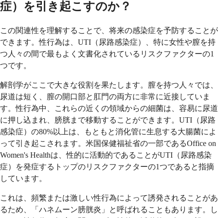
症）を引き起こすのか？
この関連性を理解することで、将来の感染症を予防することが
できます。性行為は、UTI（尿路感染症）、特に女性や膣を持
つ人々の間で最もよく文書化されているリスクファクターの1
つです。
解剖学がここで大きな役割を果たします。膣を持つ人々では、
尿道は短く、膣の開口部と肛門の両方に非常に近接していま
す。性行為中、これらの近くの領域からの細菌は、容易に尿道
に押し込まれ、膀胱まで移動することができます。UTI（尿路
感染症）の80%以上は、もともと消化管に生息する大腸菌によ
って引き起こされます。米国保健福祉省の一部であるOffice on
Women's Healthは、性的に活動的であることがUTI（尿路感染
症）を発症するトップのリスクファクターの1つであると指摘
しています。
これは、頻繁または激しい性行為によって誘発されることがあ
るため、「ハネムーン膀胱炎」と呼ばれることもあります。し