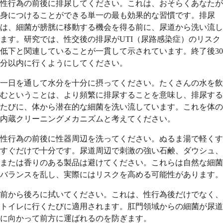
性行為の前後に排尿してください。これは、おそらくあなたが
身につけることができる単一の最も効果的な習慣です。排尿
は、細菌が膀胱に移動する機会を得る前に、尿道から洗い流し
ます。研究では、性交後の排尿がUTI（尿路感染症）のリスク
低下と関連していることが一貫して示されています。終了後30
分以内に行くようにしてください。
一日を通して水分を十分に摂ってください。たくさんの水を飲
むということは、より頻繁に排尿することを意味し、排尿する
たびに、体から潜在的な細菌を洗い流しています。これを体の
内蔵クリーニングメカニズムと考えてください。
性行為の前後に性器周辺を洗ってください。ぬるま湯で軽くす
すぐだけで十分です。尿道周辺で刺激の強い石鹸、ダウシュ、
または香りのある製品は避けてください。これらは自然な細菌
バランスを乱し、実際にはリスクを高める可能性があります。
前から後ろに拭いてください。これは、性行為後だけでなく、
トイレに行くたびに適用されます。肛門領域からの細菌が尿道
に向かって前方に運ばれるのを防ぎます。