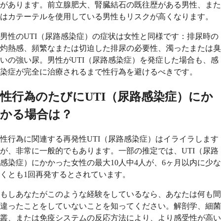
があります。前立腺肥大、腎臓結石の既往歴がある男性、また
はカテーテルを使用している男性もリスクが高くなります。
男性のUTI（尿路感染症）の症状は女性と同様です：排尿時の
灼熱感、頻繁なまたは切迫した排尿の必要性、濁ったまたは臭
いの強い尿。男性がUTI（尿路感染症）を発症した場合も、感
染症が完全に治療されるまで性行為を避けるべきです。
性行為のたびにUTI（尿路感染症）にか
かる場合は？
性行為に関連する再発性UTI（尿路感染症）はイライラします
が、非常に一般的でもあります。一部の推定では、UTI（尿路
感染症）にかかった女性の最大10人中4人が、6ヶ月以内に少な
くとも1回再発するとされています。
もしあなたがこのような経験をしているなら、あなたは何も間
違ったことをしていないことを知ってください。解剖学、細菌
叢、または免疫システムの反応方法により、より感受性が高い