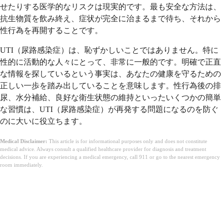
せたりする医学的なリスクは現実的です。最も安全な方法は、
抗生物質を飲み終え、症状が完全に治まるまで待ち、それから
性行為を再開することです。
UTI（尿路感染症）は、恥ずかしいことではありません。特に
性的に活動的な人々にとって、非常に一般的です。明確で正直
な情報を探しているという事実は、あなたの健康を守るための
正しい一歩を踏み出していることを意味します。性行為後の排
尿、水分補給、良好な衛生状態の維持といったいくつかの簡単
な習慣は、UTI（尿路感染症）が再発する問題になるのを防ぐ
のに大いに役立ちます。
Medical Disclaimer:
This article is for informational purposes only and does not constitute
medical advice. Always consult a qualified healthcare provider for diagnosis and treatment
decisions. If you are experiencing a medical emergency, call 911 or go to the nearest emergency
room immediately.