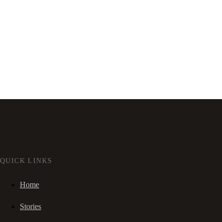
QUICK LINKS
Home
Stories